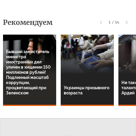
Рекомендуем
1
/
14
Бывший заместитель
министра
иностранных дел
уличен в хищении 150
миллионов рублей!
Подлинный масштаб
коррупции,
Не так
процветающей при
Украинцы призывного
талант
Зеленском
возраста
Ардей