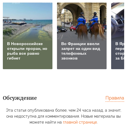
В Новороссийске
Во Франции ввели
В Яр
открыли проран, но
запрет на один вид
пере
рыба все равно
телефонных
сторо
гибнет
звонков
за Б
Обсуждение
Правила
Эта статья опубликована более, чем 24 часа назад, а значит,
она недоступна для комментирования. Новые материалы вы
можете найти на
главной странице
.