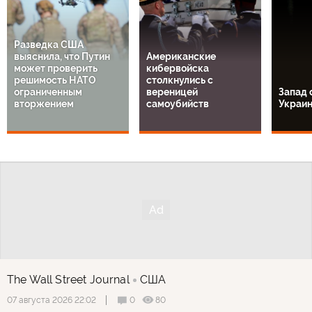
Разведка США
выяснила, что Путин
Американские
может проверить
кибервойска
решимость НАТО
столкнулись с
ограниченным
вереницей
Запад 
вторжением
самоубийств
Украи
The Wall Street Journal
США
0
80
07 августа 2026 22:02