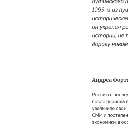
путинского п
1993-м из пу
историческа
он укрепил 
истории, не 
дорогу новом
Андреа Форти
Россию в послед
после периода в
увеличило свой
СМИ и постепен
экономики, в ос