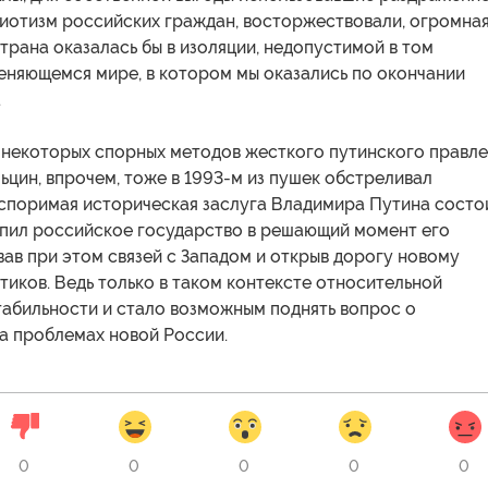
иотизм российских граждан, восторжествовали, огромна
трана оказалась бы в изоляции, недопустимой в том
еняющемся мире, в котором мы оказались по окончании
.
 некоторых спорных методов жесткого путинского правл
ьцин, впрочем, тоже в 1993-м из пушек обстреливал
оспоримая историческая заслуга Владимира Путина состо
репил российское государство в решающий момент его
вав при этом связей с Западом и открыв дорогу новому
иков. Ведь только в таком контексте относительной
табильности и стало возможным поднять вопрос о
а проблемах новой России.
0
0
0
0
0