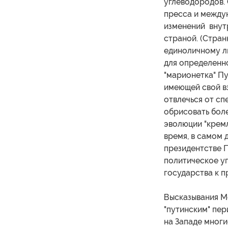
углеводородов.
пресса и между
изменений внут
страной. (Стран
единоличному ли
для определенно
"марионетка" Пу
имеющей свой вз
отвлечься от сп
обрисовать бол
эволюции "крем
время, в самом 
президентстве П
политическое у
государства к п
Высказывания М
"путинским" пер
на Западе многи