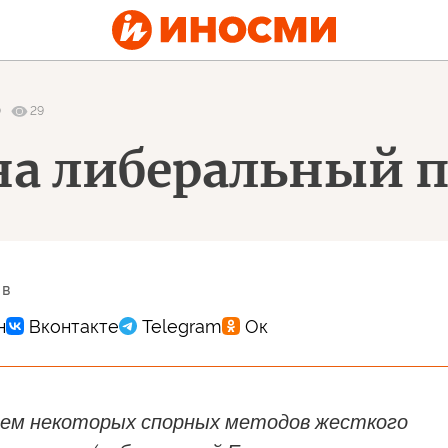
0
29
на либеральный 
 в
ием некоторых спорных методов жесткого