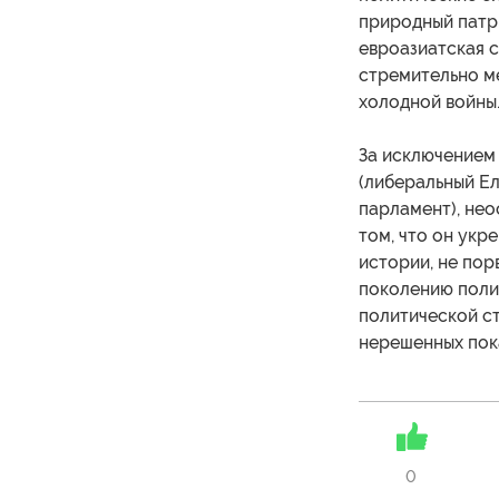
природный патр
евроазиатская с
стремительно м
холодной войны
За исключением
(либеральный Ел
парламент), не
том, что он ук
истории, не пор
поколению полит
политической с
нерешенных пок
0