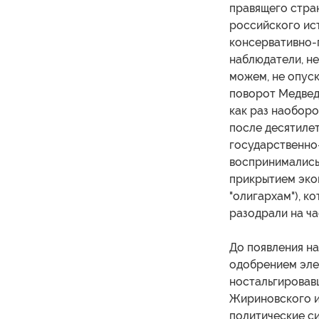
правящего стра
российского ис
консервативно-
наблюдатели, не
можем, не опуск
поворот Медвед
как раз наоборо
после десятилет
государственно-
воспринимались
прикрытием эко
"олигархам"), к
разодрали на ч
До появления н
одобрением эле
ностальгировав
Жириновского и
политические с