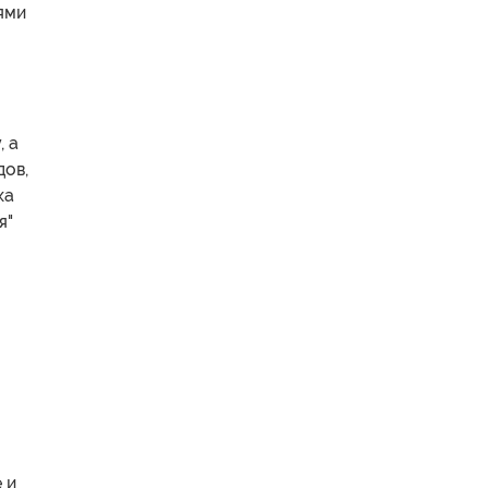
ями
, а
дов,
ка
я"
 и