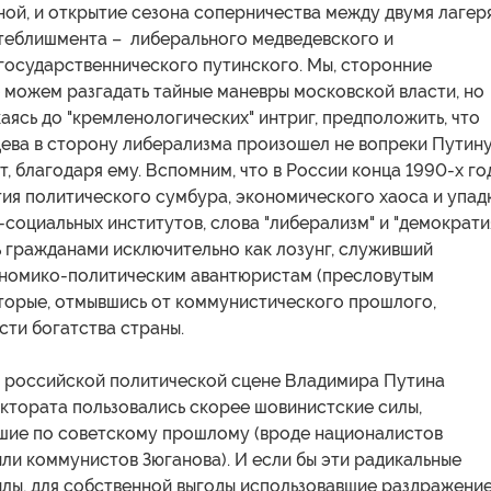
ной, и открытие сезона соперничества между двумя лагер
теблишмента – либерального медведевского и
государственнического путинского. Мы, сторонние
 можем разгадать тайные маневры московской власти, но
аясь до "кремленологических" интриг, предположить, что
ева в сторону либерализма произошел не вопреки Путину
т, благодаря ему. Вспомним, что в России конца 1990-х го
ия политического сумбура, экономического хаоса и упад
социальных институтов, слова "либерализм" и "демократи
 гражданами исключительно как лозунг, служивший
номико-политическим авантюристам (пресловутым
оторые, отмывшись от коммунистического прошлого,
асти богатства страны.
а российской политической сцене Владимира Путина
ктората пользовались скорее шовинистские силы,
шие по советскому прошлому (вроде националистов
ли коммунистов Зюганова). И если бы эти радикальные
илы, для собственной выгоды использовавшие раздражение