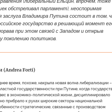
равления (либеральный Ельцин, впрочем, тоже 
шек обстреливал парламент), неоспоримая
я заслуга Владимира Путина состоит в том, 
российское государство в решающий момент ег
порвав при этом связей с Западом и открыв
у поколению политиков.
 (Andrea Forti)
нее время, похоже, накрыла новая волна либерализации –
ластной государственности при Путине, когда государст
 вес в экономико-политической жизни, дисциплинировало
но прибрало к руках широкие секторы национальной
обенности стратегические, связанные с производством