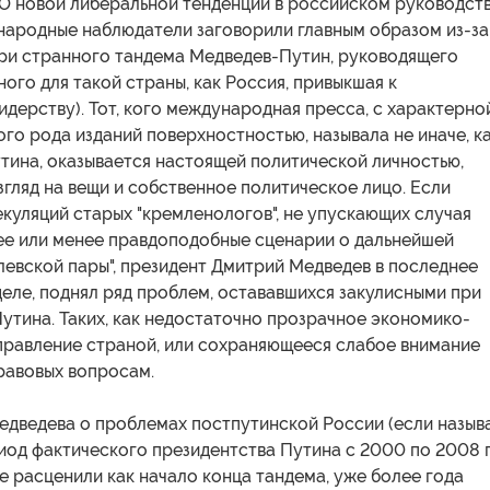
 О новой либеральной тенденции в российском руководст
народные наблюдатели заговорили главным образом из-за
ри странного тандема Медведев-Путин, руководящего
ного для такой страны, как Россия, привыкшая к
дерству). Тот, кого международная пресса, с характерно
го рода изданий поверхностностью, называла не иначе, к
тина, оказывается настоящей политической личностью,
гляд на вещи и собственное политическое лицо. Если
екуляций старых "кремленологов", не упускающих случая
ее или менее правдоподобные сценарии о дальнейшей
левской пары", президент Дмитрий Медведев в последнее
деле, поднял ряд проблем, остававшихся закулисными при
утина. Таких, как недостаточно прозрачное экономико-
правление страной, или сохраняющееся слабое внимание
равовых вопросам.
едведева о проблемах постпутинской России (если назыв
иод фактического президентства Путина с 2000 по 2008 
е расценили как начало конца тандема, уже более года