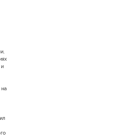
и,
иях
 и
 на
тил
ого