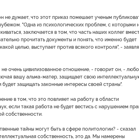
он не думает, что этот приказ помешает ученым публикова
рубежом. "Одна из психологических проблем, с которыми 
киваться, заключается в том, что часть наших коллег вмес
мательно прочитать документы и понять, что именно будет
 какой целью, выступает против всякого контроля", - заявл
о не очень цивилизованное отношение, - говорит он, - люб
ключая вашу альма-матер, защищает свою интеллектуальну
и будет защищать законные интересы своей страны".
ение в том, что это повлияет на работу в области
ук, если такая работа не будет вестись с нарушением пра
ой собственности.
твенные тайны могут быть в сфере политологии? - сказал
нтеллектуальная собственность, это да. Мы намерены