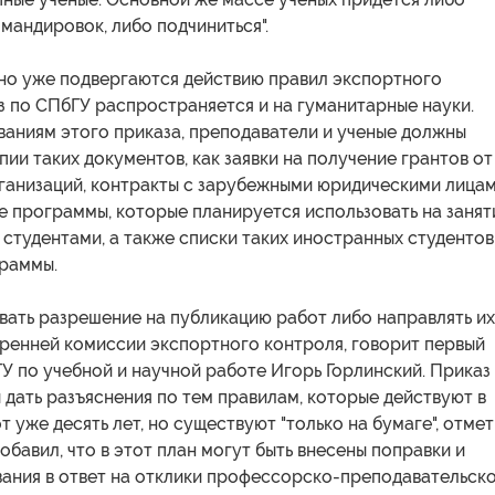
омандировок, либо подчиниться".
вно уже подвергаются действию правил экспортного
з по СПбГУ распространяется и на гуманитарные науки.
ваниям этого приказа, преподаватели и ученые должны
пии таких документов, как заявки на получение грантов от
ганизаций, контракты с зарубежными юридическими лицам
 программы, которые планируется использовать на занят
студентами, а также списки таких иностранных студентов
граммы.
вать разрешение на публикацию работ либо направлять их
тренней комиссии экспортного контроля, говорит первый
 по учебной и научной работе Игорь Горлинский. Приказ
ы дать разъяснения по тем правилам, которые действуют в
т уже десять лет, но существуют "только на бумаге", отме
добавил, что в этот план могут быть внесены поправки и
ания в ответ на отклики профессорско-преподавательск