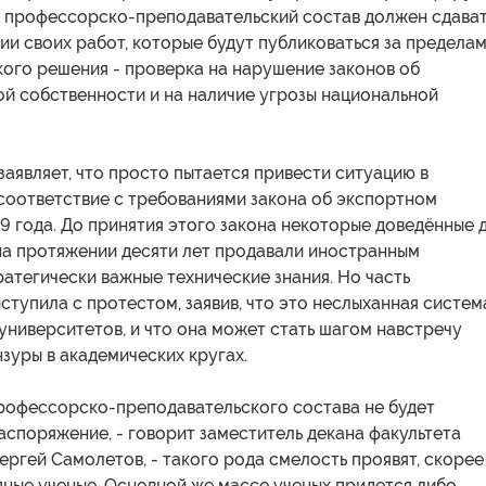
о профессорско-преподавательский состав должен сдава
ии своих работ, которые будут публиковаться за предела
кого решения - проверка на нарушение законов об
ой собственности и на наличие угрозы национальной
аявляет, что просто пытается привести ситуацию в
соответствие с требованиями закона об экспортном
9 года. До принятия этого закона некоторые доведённые 
на протяжении десяти лет продавали иностранным
атегически важные технические знания. Но часть
тупила с протестом, заявив, что это неслыханная систем
университетов, и что она может стать шагом навстречу
зуры в академических кругах.
профессорско-преподавательского состава не будет
аспоряжение, - говорит заместитель декана факультета
ргей Самолетов, - такого рода смелость проявят, скорее
пные ученые. Основной же массе ученых придется либо