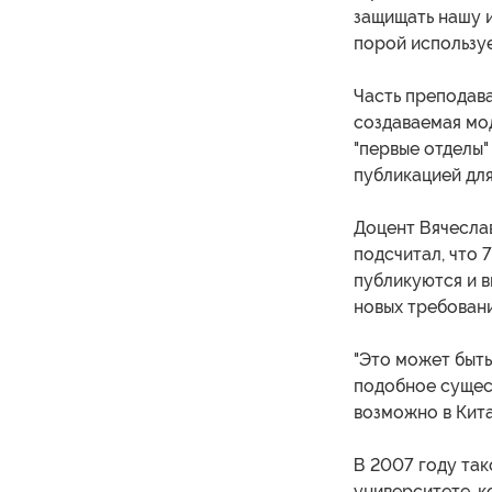
защищать нашу и
порой используе
Часть преподава
создаваемая мо
"первые отделы"
публикацией дл
Доцент Вячесла
подсчитал, что 
публикуются и в
новых требовани
"Это может быть
подобное сущест
возможно в Китае
В 2007 году та
университете, к