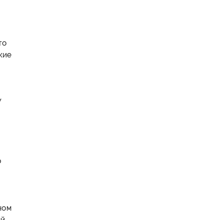
то
кие
У
о
ном
ий