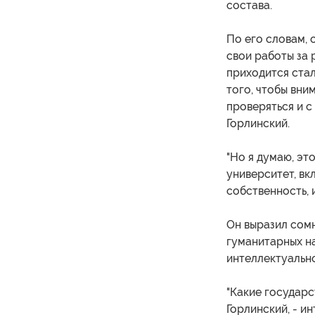
состава.
По его словам, 
свои работы за 
приходится стал
того, чтобы вни
проверяться и с
Горлинский.
"Но я думаю, эт
университет, в
собственность, 
Он выразил сомн
гуманитарных на
интеллектуальн
"Какие государс
Горлинский, - и