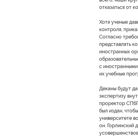
отказаться от к
Хотя ученые да
контроля, прика
Согласно требо
представлять ко
иностранных ор
образовательные
с иностранными 
их учебные про
Деканы будут да
экспертизу вну
проректор СПбГУ
был издан, чтоб
университете во
он. Горлинский 
усовершенствов