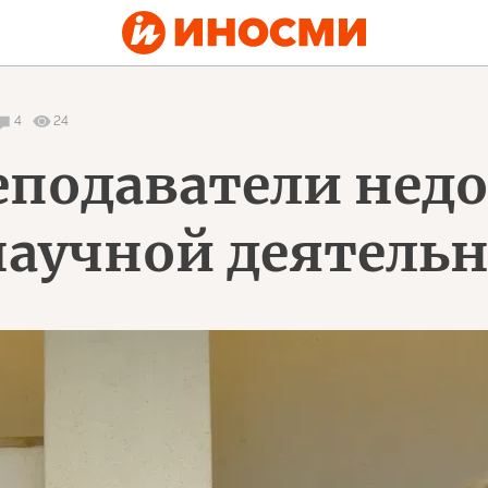
4
24
еподаватели нед
научной деятель