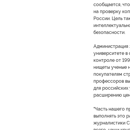
сообщается, чт
на проверку коп
России. Цель та
интеллектуальн
безопасности.
Администрация з
университете в 
контроле от 199
нищеты ученые 
покупателям стр
профессоров выс
для российских 
расширению цен
"Часть нашего 
выполнять это р
журналистики Се
всего, наши кру