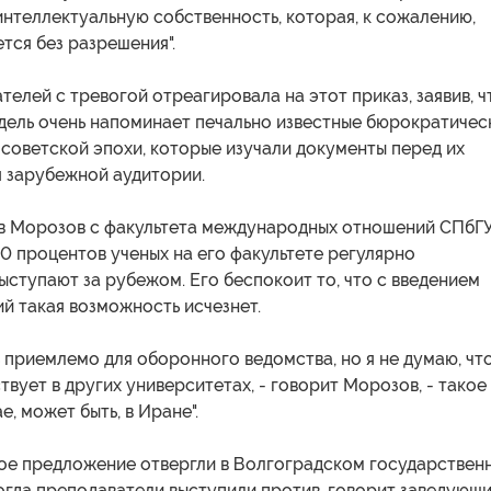
нтеллектуальную собственность, которая, к сожалению,
тся без разрешения".
телей с тревогой отреагировала на этот приказ, заявив, ч
дель очень напоминает печально известные бюрократичес
 советской эпохи, которые изучали документы перед их
я зарубежной аудитории.
в Морозов с факультета международных отношений СПбГ
70 процентов ученых на его факультете регулярно
ыступают за рубежом. Его беспокоит то, что с введением
й такая возможность исчезнет.
 приемлемо для оборонного ведомства, но я не думаю, чт
вует в других университетах, - говорит Морозов, - такое
, может быть, в Иране".
кое предложение отвергли в Волгоградском государствен
огда преподаватели выступили против, говорит заведующ