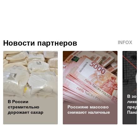
Новости партнеров
INFOX
В зон
В России
ликв
стремительно
Россияне массово
преда
дорожает сахар
снимают наличные
Пана