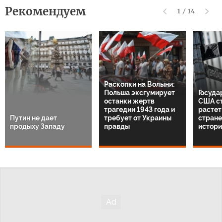
Рекомендуем
1
/
14
Раскопки на Волыни:
Польша эксгумирует
Госуда
останки жертв
США с
трагедии 1943 года и
растет:
Путин не дает
требует от Украины
стране
продыху Западу
правды
истори