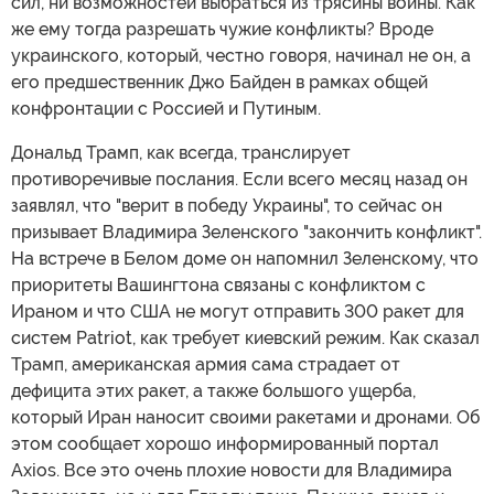
сил, ни возможностей выбраться из трясины войны. Как
же ему тогда разрешать чужие конфликты? Вроде
украинского, который, честно говоря, начинал не он, а
его предшественник Джо Байден в рамках общей
конфронтации с Россией и Путиным.
Дональд Трамп, как всегда, транслирует
противоречивые послания. Если всего месяц назад он
заявлял, что "верит в победу Украины", то сейчас он
призывает Владимира Зеленского "закончить конфликт".
На встрече в Белом доме он напомнил Зеленскому, что
приоритеты Вашингтона связаны с конфликтом с
Ираном и что США не могут отправить 300 ракет для
систем Patriot, как требует киевский режим. Как сказал
Трамп, американская армия сама страдает от
дефицита этих ракет, а также большого ущерба,
который Иран наносит своими ракетами и дронами. Об
этом сообщает хорошо информированный портал
Axios. Все это очень плохие новости для Владимира