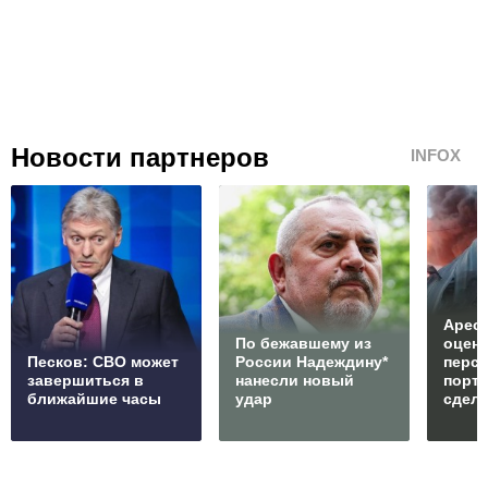
Новости партнеров
INFOX
Арест
По бежавшему из
оцен
Песков: СВО может
России Надеждину*
перс
завершиться в
нанесли новый
порто
ближайшие часы
удар
сдел