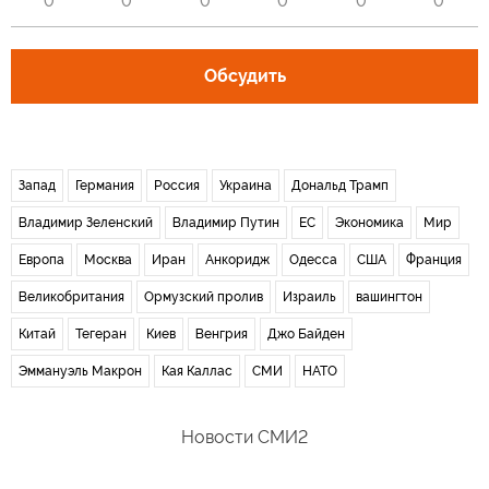
0
0
0
0
0
0
Обсудить
Запад
Германия
Россия
Украина
Дональд Трамп
Владимир Зеленский
Владимир Путин
ЕС
Экономика
Мир
Европа
Москва
Иран
Анкоридж
Одесса
США
Франция
Великобритания
Ормузский пролив
Израиль
вашингтон
Китай
Тегеран
Киев
Венгрия
Джо Байден
Эммануэль Макрон
Кая Каллас
СМИ
НАТО
Новости СМИ2