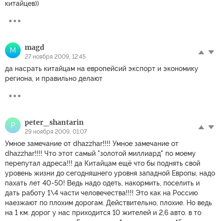
китайцев))
magd
M
27 ноября 2009, 12:45
да насрать китайцам на европейсий экспорт и экономику
региона, и правильно делают
peter_shantarin
P
29 ноября 2009, 01:07
Умное замечание от dhazzhar!!!! Умное замечание от
dhazzhar!!!! Что этот самый "золотой миллиард" по моему
перепутал адреса!!! да Китайцам ещё что бы поднять свой
уровень жизни до сегодняшнего уровня западной Европы, надо
пахать лет 40-50! Ведь надо одеть, накормить, поселить и
дать работу 1\4 части человечества!!!! Это как на Россию
наезжают по плохим дорогам. Действительно, плохие. Но ведь
на 1 км. дорог у нас приходится 10 жителей и 2,6 авто. в то