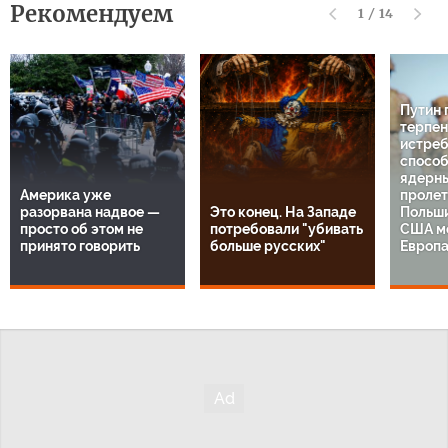
Рекомендуем
1
/
14
Путин 
терпен
истреб
способ
ядерны
Америка уже
пролет
разорвана надвое —
Это конец. На Западе
Польши
просто об этом не
потребовали "убивать
США ме
принято говорить
больше русских"
Европа