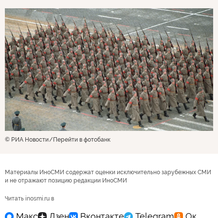
© РИА Новости
Перейти в фотобанк
Материалы ИноСМИ содержат оценки исключительно зарубежных СМИ
и не отражают позицию редакции ИноСМИ
Читать inosmi.ru в