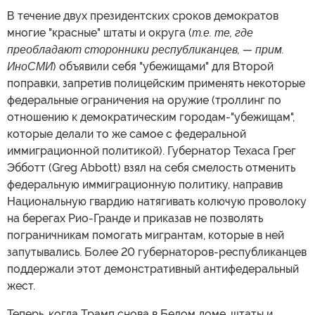
В течение двух президентских сроков демократов
многие "красные" штаты и округа (
т.е. те, где
преобладают сторонники республиканцев, — прим.
ИноСМИ
) объявили себя "убежищами" для Второй
поправки, запретив полицейским применять некоторые
федеральные ограничения на оружие (троллинг по
отношению к демократическим городам-"убежищам",
которые делали то же самое с федеральной
иммиграционной политикой). Губернатор Техаса Грег
Эбботт (Greg Abbott) взял на себя смелость отменить
федеральную иммиграционную политику, направив
Национальную гвардию натягивать колючую проволоку
на берегах Рио-Гранде и приказав не позволять
пограничникам помогать мигрантам, которые в ней
запутывались. Более 20 губернаторов-республиканцев
поддержали этот демонстративный антифедеральный
жест.
Теперь, когда Трамп снова в Белом доме, штаты и