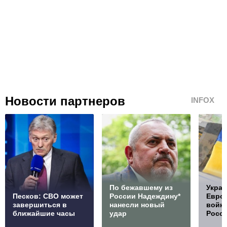
Новости партнеров
INFOX
По бежавшему из
Украи
Песков: СВО может
России Надеждину*
Европ
завершиться в
нанесли новый
войну
ближайшие часы
удар
Росс