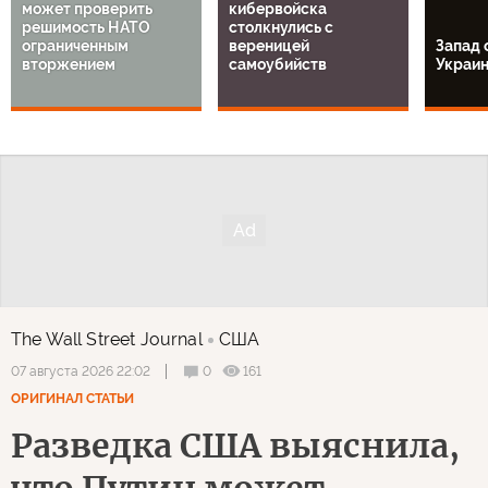
может проверить
кибервойска
решимость НАТО
столкнулись с
ограниченным
вереницей
Запад 
вторжением
самоубийств
Украи
The Wall Street Journal
США
0
161
07 августа 2026 22:02
ОРИГИНАЛ СТАТЬИ
Разведка США выяснила,