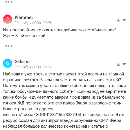
Plammer
P
29 ноября 2009, 22:08
Интересно Кому-то опять понадобилась дестабилизация?
Ждем 3-ей чеченской...
Gekson
G
29 ноября 2009, 23:10
Наблюдаю уже третью статью насчёт этой аварии на главной
странице inosmi.ru.Зачем так часто менять названия статей?
Потому так можно убрать с общего обозрения нежелательные
топики обсуждений данного события.Если народ не верит не в
какие бомбы и думает что авария произошла из за банального
износа ЖД полотна,то это его право.Вчера в заголовке темы
была страница по адресу
inosmi.ru/russia/20091128/156733279.html Теперь её нет.Этот
ресурс создан для антипропаганды зарубежных СМИ.Вчера
наблюдал большое количество кометариев к статье о