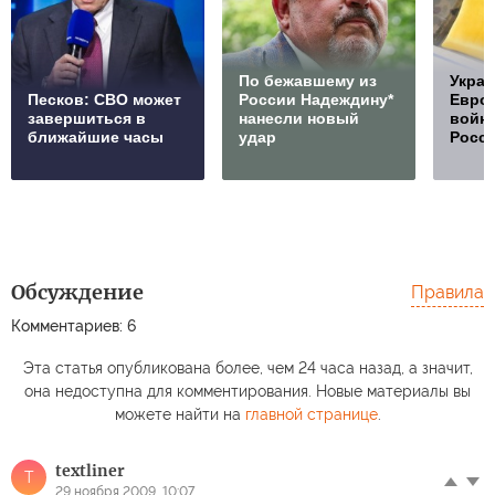
По бежавшему из
Украи
Песков: СВО может
России Надеждину*
Европ
завершиться в
нанесли новый
войну
ближайшие часы
удар
Росс
Обсуждение
Правила
Комментариев: 6
Эта статья опубликована более, чем 24 часа назад, а значит,
она недоступна для комментирования. Новые материалы вы
можете найти на
главной странице
.
textliner
T
29 ноября 2009, 10:07