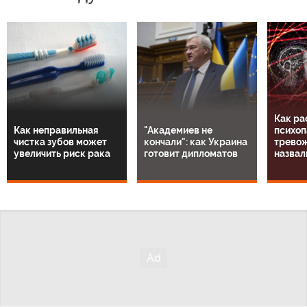
Как ра
Как неправильная
"Академиев не
психоп
чистка зубов может
кончали": как Украина
тревож
увеличить риск рака
готовит дипломатов
назвал