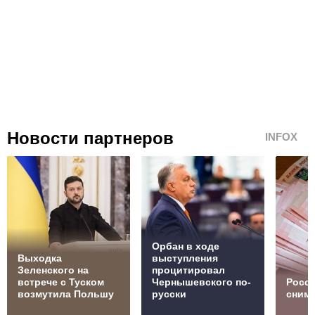
Новости партнеров
INFOX
Орбан в ходе
Выходка
выступления
Зеленского на
процитировал
встрече с Туском
Чернышевского по-
Росс
возмутила Польшу
русски
сним