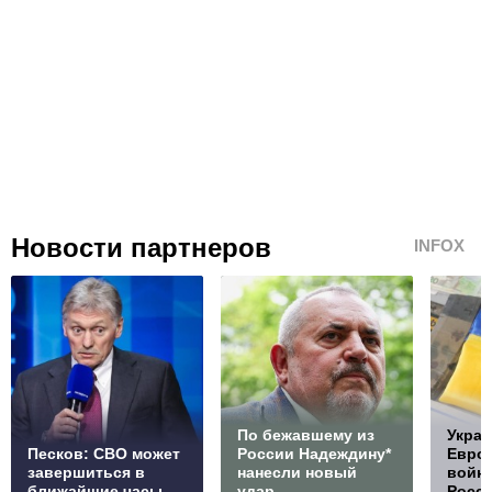
Новости партнеров
INFOX
По бежавшему из
Украи
Песков: СВО может
России Надеждину*
Европ
завершиться в
нанесли новый
войну
ближайшие часы
удар
Росс