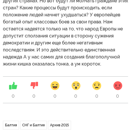
других странах. Но вот будут ли молчать граждане этих
стран? Какие процессы будут происходить, если
положение людей начнет ухудшаться? У европейцев
богатый опыт классовых боев за свои права. Нам
остается надеятся только на то, что народ Европы не
допустит сползания ситуации в сторону сужения
демократии и другим еще более негативным
последствиям. И это действительно единственная
надежда А у нас самих для создания благополучной
жизни кишка оказалась тонка, а ум короток.
0
0
0
0
0
0
Балтия
СНГ и Балтия
Архив 2015