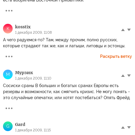
kosstix
K
1 декабря 2009, 11:08
А чего радуемся-то? Там, между прочим, полно русских,
которые страдают так же, как и латыши, литовцы и эстонцы.
Раскрыть ветку
Мурзик
М
1 декабря 2009, 11:10
Сосиски сраны В больших и богатых сранах Европы есть
резервы и возможности, как смягчить кризис. Не могу понять -
это случайные опечатки, или хотят постебаться? Опять Фрейд.
Gard
G
1 декабря 2009, 11:15