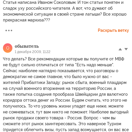
Статья написана Иваном Соколовым. И тон статьи понятен и
сладок уху российского читателя. А вот, что думают об
экономической ситуации в своей стране латыши? Все хорошо
прекрасная маркиза???
Раскрыть ветку
обыватель
О
1 декабря 2009, 11:22
Что делать? Все рекомендации которые вы получите от МВФ
не будут сильно отличаться от типа "Есть надо меньше".
Сейчас наиболее наглядно показывается, что разговоры о
демократии не самое главное, что было нужно от вас -
жителей Прибалтики Западу: рынок сбыта, военный плацдарм
на случай военного вторжения на территорию России, а
также попытка создания прообраза Швейцарии для валютного
коридора оттока денег из России. Будем считать, что этого не
получилось. То что уровень жизни упадет еще ниже, можете
не сомневаться, тут вам никто не поможет. Наиболее выгодный
рынок продажи своего товара - Россия. Вопрос - чем вы
сможете этот рынок заинтересовать. Это наверное Туризм
(придется облегчить визы, пусть запад возмущается, он вас все