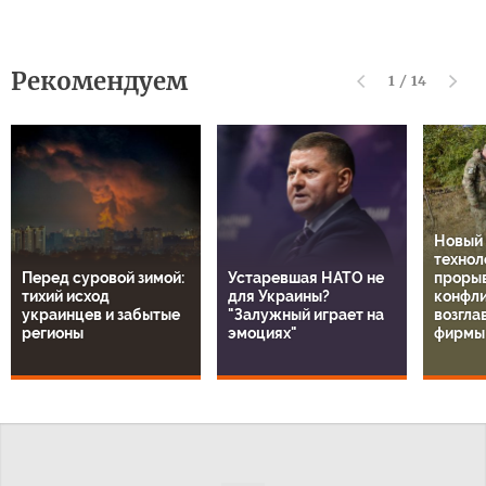
Рекомендуем
1
/
14
Новый
технол
Перед суровой зимой:
Устаревшая НАТО не
прорыв
тихий исход
для Украины?
конфли
украинцев и забытые
"Залужный играет на
возгла
регионы
эмоциях"
фирмы