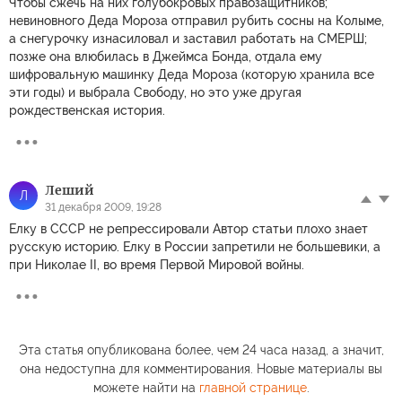
Чтобы сжечь на них голубокровых правозащитников;
невиновного Деда Мороза отправил рубить сосны на Колыме,
а снегурочку изнасиловал и заставил работать на СМЕРШ;
позже она влюбилась в Джеймса Бонда, отдала ему
шифровальную машинку Деда Мороза (которую хранила все
эти годы) и выбрала Свободу, но это уже другая
рождественская история.
Леший
Л
31 декабря 2009, 19:28
Елку в СССР не репрессировали Автор статьи плохо знает
русскую историю. Елку в России запретили не большевики, а
при Николае II, во время Первой Мировой войны.
Эта статья опубликована более, чем 24 часа назад, а значит,
она недоступна для комментирования. Новые материалы вы
можете найти на
главной странице
.