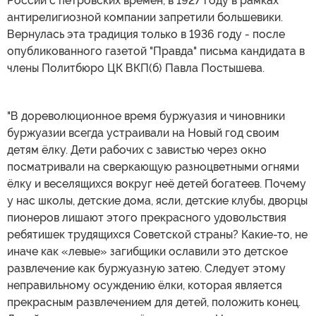
России с петровских времен, в 1927 году в рамках
антирелигиозной компании запретили большевики.
Вернулась эта традиция только в 1936 году - после
опубликованного газетой "Правда" письма кандидата в
члены Политбюро ЦК ВКП(б) Павла Постышева.
"В дореволюционное время буржуазия и чиновники
буржуазии всегда устраивали на Новый год своим
детям ёлку. Дети рабочих с завистью через окно
посматривали на сверкающую разноцветными огнями
ёлку и веселящихся вокруг неё детей богатеев. Почему
у нас школы, детские дома, ясли, детские клубы, дворцы
пионеров лишают этого прекрасного удовольствия
ребятишек трудящихся Советской страны? Какие-то, не
иначе как «левые» загибщики ославили это детское
развлечение как буржуазную затею. Следует этому
неправильному осуждению ёлки, которая является
прекрасным развлечением для детей, положить конец.