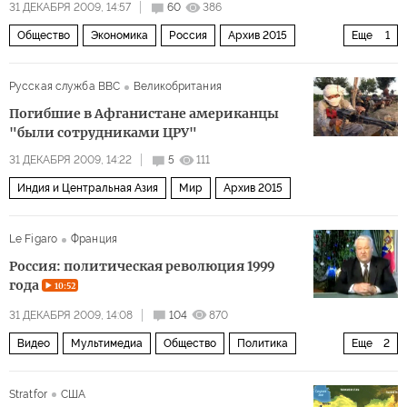
31 ДЕКАБРЯ 2009, 14:57
60
386
Общество
Экономика
Россия
Архив 2015
Еще
1
Политика
Русская служба BBC
Великобритания
Погибшие в Афганистане американцы
"были сотрудниками ЦРУ"
31 ДЕКАБРЯ 2009, 14:22
5
111
Индия и Центральная Азия
Мир
Архив 2015
Le Figaro
Франция
Россия: политическая революция 1999
года
10:52
31 ДЕКАБРЯ 2009, 14:08
104
870
Видео
Мультимедиа
Общество
Политика
Еще
2
Россия
Архив 2015
Stratfor
США