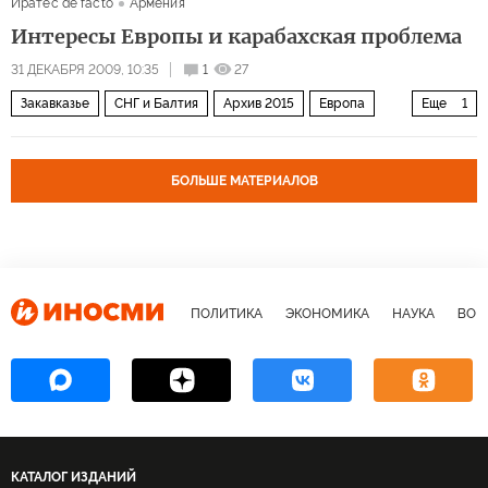
Иратес de facto
Армения
Интересы Европы и карабахская проблема
31 ДЕКАБРЯ 2009, 10:35
1
27
Закавказье
СНГ и Балтия
Архив 2015
Европа
Еще
1
Мир
БОЛЬШЕ МАТЕРИАЛОВ
ПОЛИТИКА
ЭКОНОМИКА
НАУКА
ВОЕ
КАТАЛОГ ИЗДАНИЙ