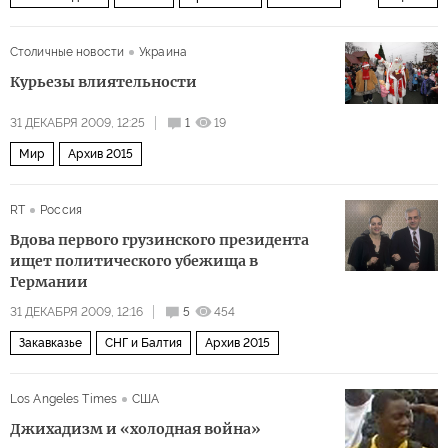
Мир
США и Канада
Столичные новости
Украина
Курьезы влиятельности
31 ДЕКАБРЯ 2009, 12:25
1
19
Мир
Архив 2015
RT
Россия
Вдова первого грузинского президента
ищет политического убежища в
Германии
31 ДЕКАБРЯ 2009, 12:16
5
454
Закавказье
СНГ и Балтия
Архив 2015
Los Angeles Times
США
Джихадизм и «холодная война»