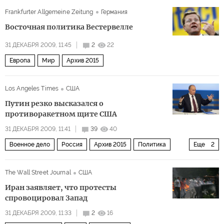
Frankfurter Allgemeine Zeitung
Германия
Восточная политика Вестервелле
31 ДЕКАБРЯ 2009, 11:45
2
22
Европа
Мир
Архив 2015
Los Angeles Times
США
Путин резко высказался о
противоракетном щите США
31 ДЕКАБРЯ 2009, 11:41
39
40
Военное дело
Россия
Архив 2015
Политика
Еще
2
Мир
США и Канада
The Wall Street Journal
США
Иран заявляет, что протесты
спровоцировал Запад
31 ДЕКАБРЯ 2009, 11:33
2
16