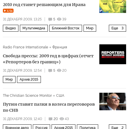
2010 год станет решающим для Ирана
4:56
31 ДЕКАБРЯ 2009, 13:25
5
39
Видео
Мультимедиа
Ближний Восток
Мир
Еще
3
Архив 2015
Индия и Центральная Азия
Radio France Internationale
Франция
США и Канада
Свобода прессы: 2009 год в цифрах (отчет
«Репортеров без границ»)
31 ДЕКАБРЯ 2009, 12:54
5
20
Мир
Архив 2015
The Christian Science Monitor
США
Путин ставит палки в колеса переговоров
по СНВ
31 ДЕКАБРЯ 2009, 12:40
20
43
Военное дело
Россия
Архив 2015
Политика
Еще
2