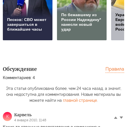
По бежавшему из
Украи
Песков: СВО может
России Надеждину*
Европ
завершиться в
нанесли новый
войну
ближайшие часы
удар
Росс
Обсуждение
Правила
Комментариев: 4
Эта статья опубликована более, чем 24 часа назад, а значит,
она недоступна для комментирования. Новые материалы вы
можете найти на
главной странице
.
Карвель
К
4 января 2010, 11:48
Какие-то странные представления о коммунизме и