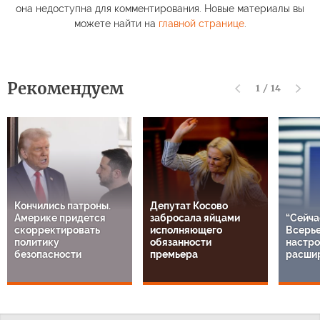
она недоступна для комментирования. Новые материалы вы
можете найти на
главной странице
.
Рекомендуем
1
/
14
Кончились патроны.
Депутат Косово
Америке придется
забросала яйцами
“Сейча
скорректировать
исполняющего
Всерье
политику
обязанности
настро
безопасности
премьера
расши