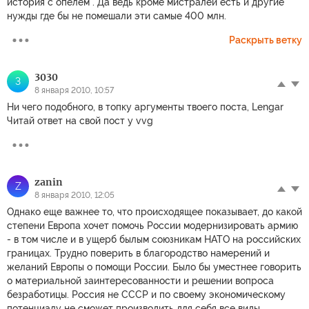
история с опелем . Да ведь кроме мистралей есть и другие
нужды где бы не помешали эти самые 400 млн.
Раскрыть ветку
3030
3
8 января 2010, 10:57
Ни чего подобного, в топку аргументы твоего поста, Lengar
Читай ответ на свой пост у vvg
zanin
Z
8 января 2010, 12:05
Однако еще важнее то, что происходящее показывает, до какой
степени Европа хочет помочь России модернизировать армию
- в том числе и в ущерб былым союзникам НАТО на российских
границах. Трудно поверить в благородство намерений и
желаний Европы о помощи России. Было бы уместнее говорить
о материальной заинтересованности и решении вопроса
безработицы. Россия не СССР и по своему экономическому
потенциалу не сможет производить для себя все виды