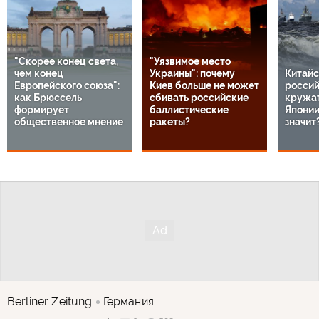
"Скорее конец света,
"Уязвимое место
чем конец
Украины": почему
Китайс
Европейского союза":
Киев больше не может
россий
как Брюссель
сбивать российские
кружат
формирует
баллистические
Японии
общественное мнение
ракеты?
значит
Berliner Zeitung
Германия