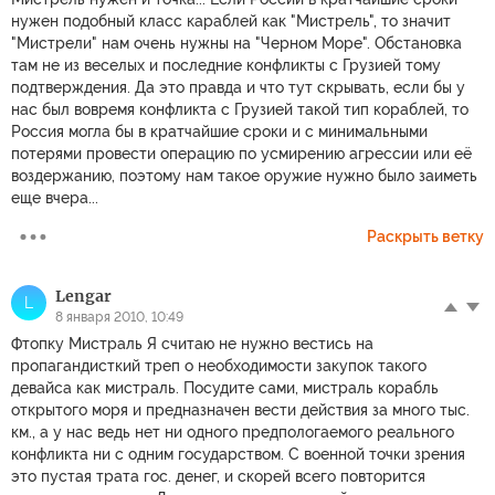
нужен подобный класс караблей как "Мистрель", то значит
"Мистрели" нам очень нужны на "Черном Море". Обстановка
там не из веселых и последние конфликты с Грузией тому
подтверждения. Да это правда и что тут скрывать, если бы у
нас был вовремя конфликта с Грузией такой тип кораблей, то
Россия могла бы в кратчайшие сроки и с минимальными
потерями провести операцию по усмирению агрессии или её
воздержанию, поэтому нам такое оружие нужно было заиметь
еще вчера...
Раскрыть ветку
Lengar
L
8 января 2010, 10:49
Фтопку Мистраль Я считаю не нужно вестись на
пропагандисткий треп о необходимости закупок такого
девайса как мистраль. Посудите сами, мистраль корабль
открытого моря и предназначен вести действия за много тыс.
км., а у нас ведь нет ни одного предпологаемого реального
конфликта ни с одним государством. С военной точки зрения
это пустая трата гос. денег, и скорей всего повторится