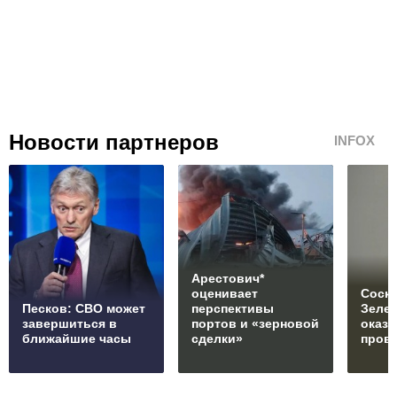
Новости партнеров
INFOX
Арестович*
оценивает
Соски
Песков: СВО может
перспективы
Зеле
завершиться в
портов и «зерновой
оказ
ближайшие часы
сделки»
пров