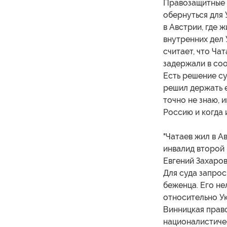
Правозащитные 
обернуться для 
в Австрии, где 
внутренних дел 
считает, что Ча
задержали в соо
Есть решение с
решил держать е
точно не знаю, 
Россию и когда 
"Чатаев жил в А
инвалид второй 
Евгений Захаров
Для суда запрос
беженца. Его не
относительно Ук
Винницкая право
националистиче