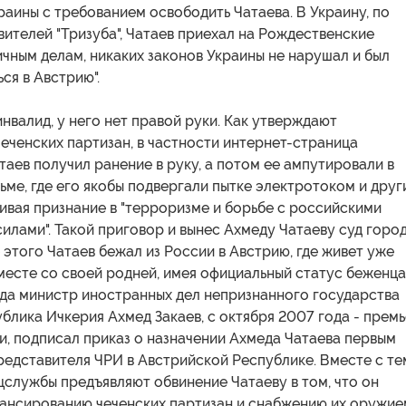
аины с требованием освободить Чатаева. В Украину, по
ителей "Тризуба", Чатаев приехал на Рождественские
ичным делам, никаких законов Украины не нарушал и был
ся в Австрию".
инвалид, у него нет правой руки. Как утверждают
еченских партизан, в частности интернет-страница
атаев получил ранение в руку, а потом ее ампутировали в
ме, где его якобы подвергали пытке электротоком и дру
ивая признание в "терроризме и борьбе с российскими
лами". Такой приговор и вынес Ахмеду Чатаеву суд горо
 этого Чатаев бежал из России в Австрию, где живет уже
месте со своей родней, имея официальный статус беженца.
ода министр иностранных дел непризнанного государства
блика Ичкерия Ахмед Закаев, с октября 2007 года - прем
и, подписал приказ о назначении Ахмеда Чатаева первым
редставителя ЧРИ в Австрийской Республике. Вместе с те
службы предъявляют обвинение Чатаеву в том, что он
нансированию чеченских партизан и снабжению их оружие