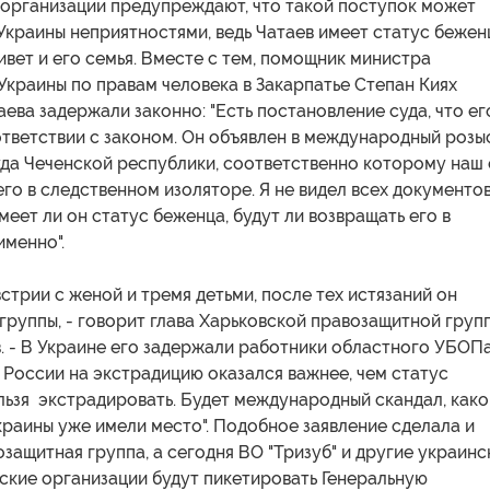
организации предупреждают, что такой поступок может
Украины неприятностями, ведь Чатаев имеет статус бежен
живет и его семья. Вместе с тем, помощник министра
Украины по правам человека в Закарпатье Степан Киях
таева задержали законно: "Есть постановление суда, что ег
тветствии с законом. Он объявлен в международный розыс
уда Чеченской республики, соответственно которому наш 
го в следственном изоляторе. Я не видел всех документов
имеет ли он статус беженца, будут ли возвращать его в
именно".
встрии с женой и тремя детьми, после тех истязаний он
группы, - говорит глава Харьковской правозащитной груп
. - В Украине его задержали работники областного УБОПа
 России на экстрадицию оказался важнее, чем статус
льзя экстрадировать. Будет международный скандал, как
раины уже имели место". Подобное заявление сделала и
защитная группа, а сегодня ВО "Тризуб" и другие украинс
ские организации будут пикетировать Генеральную