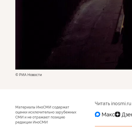
© РИА Новости
Читать inosmi.ru
Материалы ИноСМИ содержат
оценки исключительно зарубежных
СМИ и не отражают позицию
редакции ИноСМИ