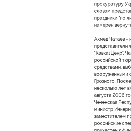
прокуратуру Укр
словам представ
праздники "по л
намерен вернуть
Ахмед Чатаев - 
представители ч
"КавказЦенр", Ч
российской тюрь
средствами, выб
вооруженными си
Грозного. После
несколько лет в
августа 2006 г
Чеченская Респу
министр Ичкери
заместителем п
российские спец
причастен к фи