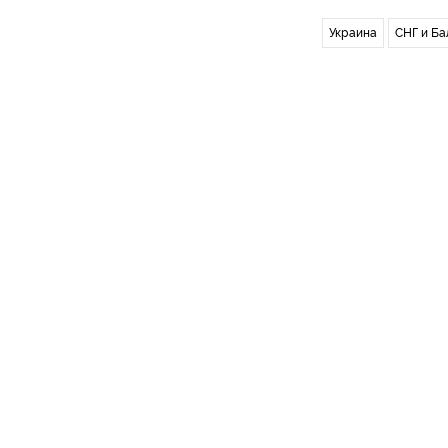
Украина
СНГ и Ба