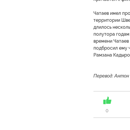
Чатаев имел про
территории Шве
длилось несколь
полутора годам 
времени Чатаев 
подбросил ему 
Рамзана Кадыров
Перевод: Антон
0