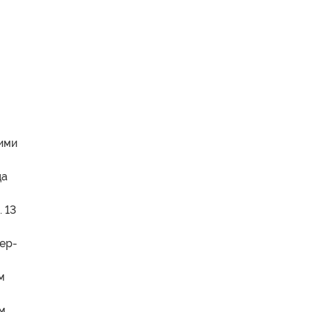
гими
да
 13
ьер-
м
м.