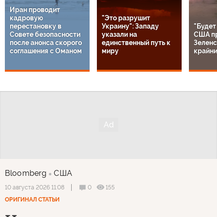
Иран проводит
кадровую
"Это разрушит
перестановку в
Украину": Западу
"Будет
Совете безопасности
указали на
США п
после анонса скорого
единственный путь к
Зеленс
соглашения с Оманом
миру
крайн
Bloomberg
США
0
155
10 августа 2026 11:08
ОРИГИНАЛ СТАТЬИ