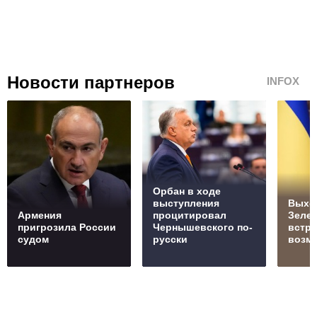
Новости партнеров
INFOX
Орбан в ходе
выступления
Выхо
Армения
процитировал
Зелен
пригрозила России
Чернышевского по-
встре
судом
русски
возм