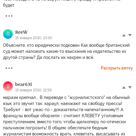
будет.
ReeW
R
15 января 2010, 10:30
Объясните, кто юридически подкован Как вообще британский
суд может наложить какие-то взыскания на издательство из
другой страны? Да послать их нахрен и всё.
Раскрыть ветку
bear631
B
15 января 2010, 12:56
маразм крепчал... В переводе с "журналистского" на обычный
язык это звучит так: караул, наезжают на свободу прессы!
Требуют - вот ужас-то - доказательств напечатанному!!! А
французы вообще оборзели - считают КЛЕВЕТУ уголовным
преступлением, вместо того, чтобы щелкоперу по-отечески
пальчиком погрозить! В общем, обеспечьте бедным
журналистам возможность врать, клеветать, высасывать из