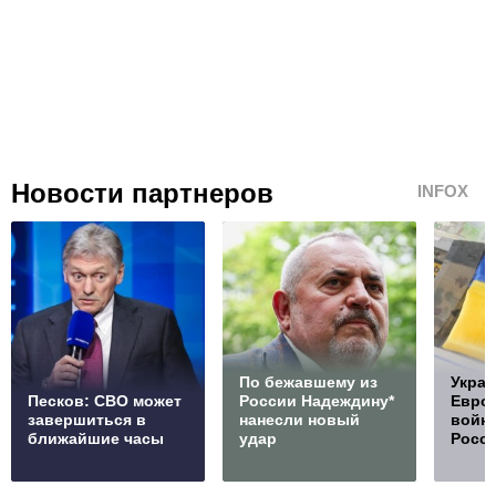
Новости партнеров
INFOX
По бежавшему из
Украи
Песков: СВО может
России Надеждину*
Европ
завершиться в
нанесли новый
войну
ближайшие часы
удар
Росс