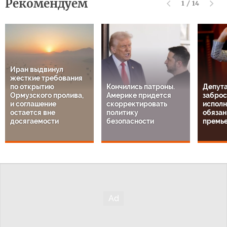
Рекомендуем
1
/
14
Иран выдвинул
жесткие требования
по открытию
Кончились патроны.
Депута
Ормузского пролива,
Америке придется
заброс
и соглашение
скорректировать
испол
остается вне
политику
обязан
досягаемости
безопасности
премь