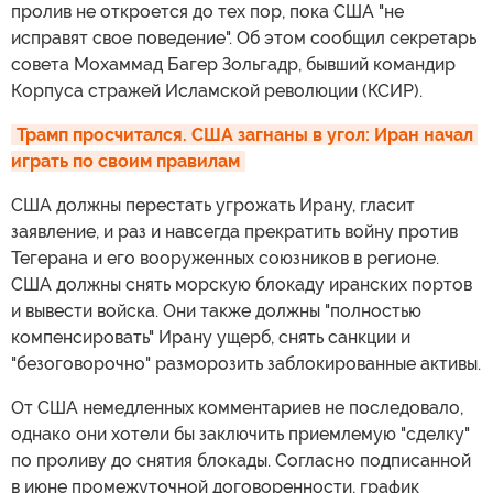
пролив не откроется до тех пор, пока США "не
исправят свое поведение". Об этом сообщил секретарь
совета Мохаммад Багер Зольгадр, бывший командир
Корпуса стражей Исламской революции (КСИР).
Трамп просчитался. США загнаны в угол: Иран начал 
играть по своим правилам
США должны перестать угрожать Ирану, гласит
заявление, и раз и навсегда прекратить войну против
Тегерана и его вооруженных союзников в регионе.
США должны снять морскую блокаду иранских портов
и вывести войска. Они также должны "полностью
компенсировать" Ирану ущерб, снять санкции и
"безоговорочно" разморозить заблокированные активы.
От США немедленных комментариев не последовало,
однако они хотели бы заключить приемлемую "сделку"
по проливу до снятия блокады. Согласно подписанной
в июне промежуточной договоренности, график