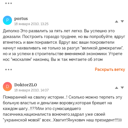
portus
P
18 января 2010, 13:25
Диполко Это развалить за пять лет легко. Вы успешно это
доказали. Построить гораздо труднее, но вы попробуйте, вдруг
втянетесь и вам понравится. Вдруг вас ваши покровители
начнут нахваливать не только за разгул "великой демократии",
но и за успехи в строительстве вменяемой экономики. Утрете
нос "москалям" наконец. Вы ж так мечтаете об этом
Раскрыть ветку
DoktorZLO
D
18 января 2010, 14:07
Помаранчей на свалку истории...! Сколько можно терпеть эту
больную властью и деньгами воровку,которая брешет на
каждом шагу...!!??Или это сумасшедшего
пасечника,националиста вонючего,задрал уже своей
"украинской мовой" всех...Хватит!Янукович наш президент!!!)))