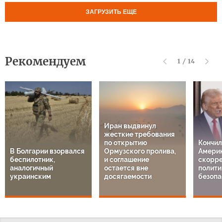
ЗАГРУЗИТЬ ЕЩЕ
Рекомендуем
1
/
14
Иран выдвинул
жесткие требования
по открытию
Кончил
В Болгарии взорвался
Ормузского пролива,
Америк
беспилотник,
и соглашение
скорре
аналогичный
остается вне
полити
украинским
досягаемости
безопа