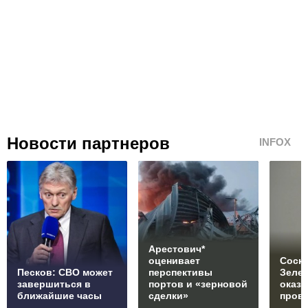
Новости партнеров
INFOX
Арестович*
оценивает
Соски
Песков: СВО может
перспективы
Зеле
завершиться в
портов и «зерновой
оказ
ближайшие часы
сделки»
пров