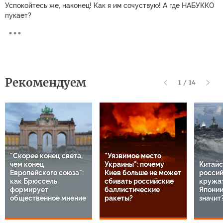
Успокойтесь же, наконец! Как я им сочуствую! А где НАБУККО
пукает?
Рекомендуем
1
/
14
"Скорее конец света,
"Уязвимое место
чем конец
Украины": почему
Китайс
Европейского союза":
Киев больше не может
россий
как Брюссель
сбивать российские
кружат
формирует
баллистические
Японии
общественное мнение
ракеты?
значит