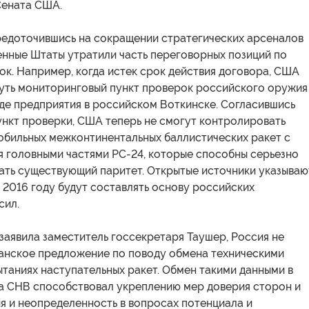
Сената США.
едоточившись на сокращении стратегических арсеналов
енные Штаты утратили часть переговорных позиций по
к. Например, когда истек срок действия договора, США
уть мониторинговый пункт проверок российского оружия
зде предприятия в российском Воткинске. Согласившись
ункт проверки, США теперь не смогут контролировать
обильных межконтинентальных баллистических ракет с
 головными частями РС-24, которые способны серьезно
ать существующий паритет. Открытые источники указываю
к 2016 году будут составлять основу российских
сил.
 заявила заместитель госсекретаря Таушер, Россия не
анское предложение по поводу обмена техническими
таниях наступательных ракет. Обмен такими данными в
а СНВ способствовал укреплению мер доверия сторон и
я и неопределенность в вопросах потенциала и