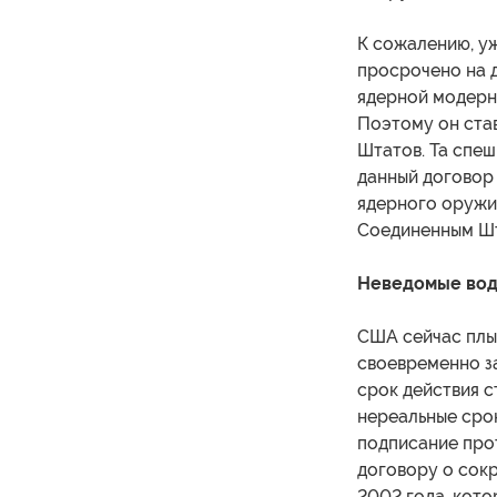
К сожалению, уж
просрочено на 
ядерной модерн
Поэтому он ста
Штатов. Та спеш
данный договор 
ядерного оружи
Соединенным Шт
Неведомые во
США сейчас плы
своевременно за
срок действия 
нереальные сро
подписание про
договору о сок
2002 года, кото