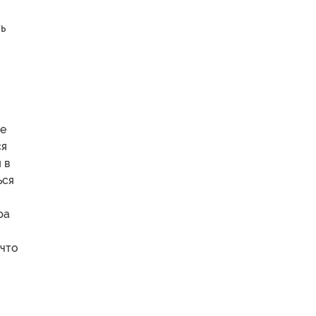
ь
ие
ся
 в
ься
ра
 что