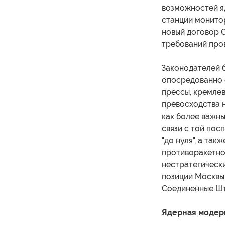
возможностей я
станции монитор
новый договор С
требований про
Законодателей 
опосредованно 
прессы, кремлев
превосходства 
как более важны
связи с той пос
"до нуля", а так
противоракетно
нестратегическ
позиции Москвы 
Соединенные Шт
Ядерная модер