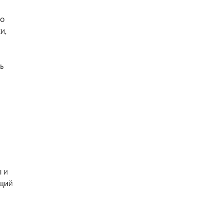
го
и,
ь
 и
ющий