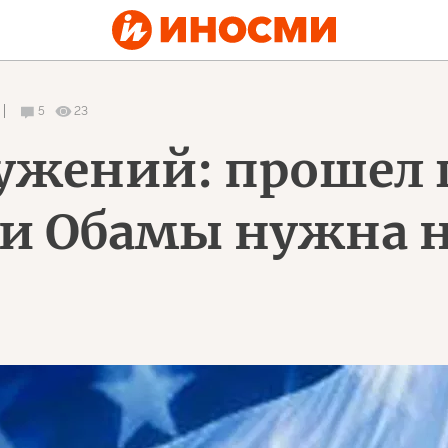
5
23
ужений: прошел г
и Обамы нужна 