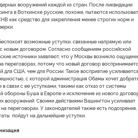
дерных вооружений каждой из стран. После ликвидации
инга в Воткинске русские, похоже, пытаются использоват
НВ как средство для закрепления менее строгих норм и
верки.
беспокоят возможные уступки, связанные напрямую или
с новым договором. Согласно сообщениям российской
ские источники заявляют, что у Москвы возникло ощущен
на переговорах, потому что новый договор воспринимает
й для США, чем для России. Такое восприятие усиливается
пешностью, с которой администрация Обамы хочет добрат
же в связи с ее уступками, такими как отказ от системы
й обороны Буша в Европе и исключение из нового догово
их вооружений. Своими действиями Вашингтон усиливает
на переговорах. У законодателей также есть подозрения,
аты пойдут на дальнейшие уступки.
низация