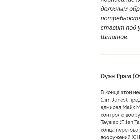
должным обра
потребносте
ставит под 
Штатов.
Оуэн Грэм (
В конце этой н
(Jim Jones), пр
адмирал Майк Ма
контролю воору
Таушер (Ellen T
конца перегово
вооружений (СН