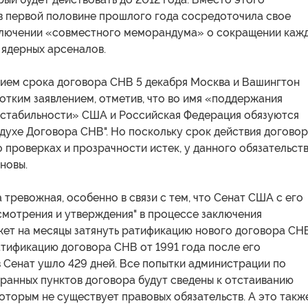
в первой половине прошлого года сосредоточила свое
ключении «совместного меморандума» о сокращении каж
 ядерных арсеналов.
ием срока договора СНВ 5 декабря Москва и Вашингтон
отким заявлением, отметив, что во имя «поддержания
 стабильности» США и Российская Федерация обязуются
 духе Договора СНВ". Но поскольку срок действия договор
 проверках и прозрачности истек, у данного обязательст
новы.
 тревожная, особенно в связи с тем, что Сенат США с его
смотрения и утверждения" в процессе заключения
жет на месяцы затянуть ратификацию нового договора СНВ
атификацию договора СНВ от 1991 года после его
 Сенат ушло 429 дней. Все попытки администрации по
ранных пунктов договора будут сведены к отстаиванию
оторым не существует правовых обязательств. А это такж