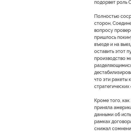
подорвет роль 
Полностью соср
сторон, Соедин
вопросу проверо
пришлось покин
въезде и на вые
оставить этот п
производство м
разделяющимися
дестабилизиров
что эти ракеты 
стратегических 
Кроме того, как
приняла америк
данными об испы
рамках договор
снижал сомнени