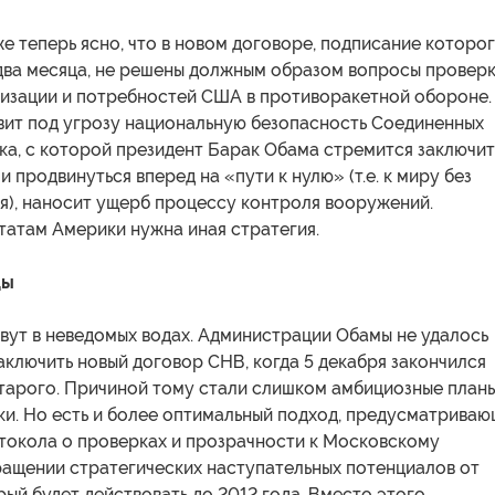
е теперь ясно, что в новом договоре, подписание которо
два месяца, не решены должным образом вопросы проверк
изации и потребностей США в противоракетной обороне.
вит под угрозу национальную безопасность Соединенных
ка, с которой президент Барак Обама стремится заключит
и продвинуться вперед на «пути к нулю» (т.е. к миру без
я), наносит ущерб процессу контроля вооружений.
атам Америки нужна иная стратегия.
ды
вут в неведомых водах. Администрации Обамы не удалось
ключить новый договор СНВ, когда 5 декабря закончился
старого. Причиной тому стали слишком амбициозные планы
ки. Но есть и более оптимальный подход, предусматрива
токола о проверках и прозрачности к Московскому
ращении стратегических наступательных потенциалов от
рый будет действовать до 2012 года. Вместо этого