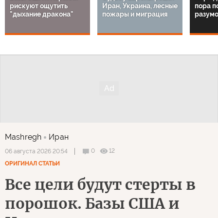
рискуют ощутить
Иран, Украина, лесные
пора п
"дыхание дракона"
пожары и миграция
разум
Mashregh
Иран
0
12
06 августа 2026 20:54
ОРИГИНАЛ СТАТЬИ
Все цели будут стерты в
порошок. Базы США и