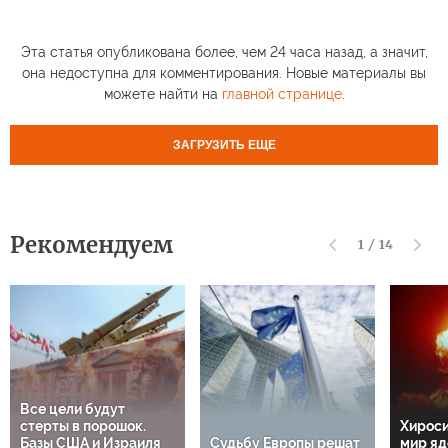
Эта статья опубликована более, чем 24 часа назад, а значит,
она недоступна для комментирования. Новые материалы вы
можете найти на
главной странице
.
ЗАГРУЗИТЬ ЕЩЕ
Рекомендуем
1
/
14
Все цели будут
стерты в порошок.
Хироси
Базы США и Израиля
Судьбу Европы решат
мир яд