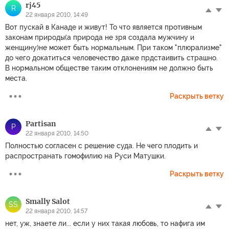
rj45
R
22 января 2010, 14:49
Вот пускай в Канаде и живут! То что является противным
законам природы(а природа не зря создала мужчину и
женщину)не может быть нормальным. При таком "плюрализме"
до чего докатиться человечество даже прдстаивить страшно.
В нормальном обществе таким отклонениям не должно быть
места.
Раскрыть ветку
Partisan
P
22 января 2010, 14:50
Полностью согласен с решение суда. Не чего плодить и
распространать гомофилию на Руси Матушки.
Раскрыть ветку
Smally Salot
SS
22 января 2010, 14:57
нет, уж, знаете ли... если у них такая любовь, то нафига им