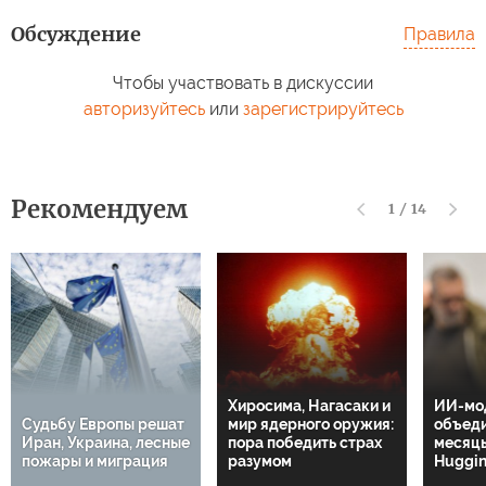
Украи
В России
Заплатит за все. За
души
стремительно
Шульман взялись
кризи
дорожает сахар
основательно
прои
Обсуждение
Правила
Чтобы участвовать в дискуссии
авторизуйтесь
или
зарегистрируйтесь