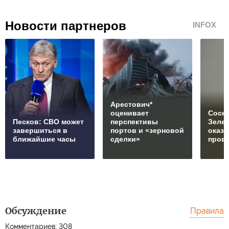
Новости партнеров
INFOX
Арестович*
оценивает
Соски
Песков: СВО может
перспективы
Зеле
завершиться в
портов и «зерновой
оказ
ближайшие часы
сделки»
пров
Обсуждение
Правила
Комментариев: 308