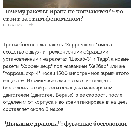
Почему ракеты Ирана не кончаются? Что
стоит за этим феноменом?
05.08.2026
Третья боеголовка ракеты "Хорремшехр" имела
сходство с двух- и трехконусными образцами,
установленными на ракетах "Шахаб-3" и "Гадр", а новые
ракеты "Хорремшехр" под названием "Хейбар", или же
"Хорремшехр-4", несли 1500 килограммов взрывчатого
вещества. Израильские эксперты отметили, что
боеголовка этой ракеты оснащена маневровым
двигателем (двигатель Вернье), а ее скорость после
отделения от корпуса и во время пикирования на цель
составляет около 8 махов.
"Дыхание дракона": фугасные боеголовки