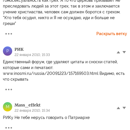
гомосексуальность как грех. А то что церковь призывает не
преследовать людей за этот грех, так в этом и заключается
учение христиаства, человек сам должен боротся с грехом.
"Кто тебя осудил, никто и Я не осуждаю, иди и больше не
греши"
Раскрыть ветку
РИК
Р
22 января 2010, 15:33
Единственный форум, где удаляют цитаты и сноски статей,
которые сами и печатают.
www.inosmi.ru/russia/20091223/157169503.html Видимо, есть
что скрывать
Mass_effekt
M
22 января 2010, 15:34
РИКy Не тебе нерусь говорить о Патриархе