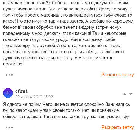
штампы в паспортах ?? Любовь - не штамп в документе! А им
нужен именно штамп. Значит дело не в любви. Дело, по-ходу, в
том чтобы просто максимально выпендренуться тьфу слово то
какое! Но это именно так и называется. А вообще по-хорошему,
безногий своим обрубком не тычет каждому встречному-
поперечному в нос, дескать, гляди какой я! Так и некоторые
гомосеки не тычут своим уродством в нос, живут себе
тихонько друг с дружкой. А есть те, которые не то чтобы
показывают уродство-то это, но еще и любят, лелеют свою
душевную несостоятельность эту. А мне, если честно,
противно!
Раскрыть ветку
efim1
E
22 января 2010, 15:02
Я одного не пойму. Чего им не живется спокойно. Занимались
бы по квартирам, углам своей грязью. Нет им признание
общества подавай. Типа вот мы какие крутые в ж...умеем. Тфу.
Раскрыть ветку