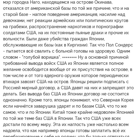
мэр городка Наго, находящемся на острове Окинава,
отказался от американской базы по той же причине, что и на
старой базе - наглое поведение американцев, насилие над
девочками, нет реакции армейских или политических кругов
на грабежи, распространение наркотиков и порнографии
солдатами США, на их постоянные пьяные драки и прочие их
вольности. Были даже убийства граждан Японии,
обслуживающие их базы (как в Киргизии). Так что Пол Сондерс
- пытается всё свалить с больной головы на здоровую. Одним
словом - "голубой воришка". ======== Ну а основной причиной
требований вывода войск США из Японии является полное
желание освободится вообще от их присутствия на острове, в
том числе и от того ядерного оружия которое периодически
втихаря завозят США на остров. Японцы решили подписать с
Россией мирный договор, а США давят на них и запрещают это
делать. Без вывода баз США из Японии договор не состоится
однозначно. Кроме того, японцы понимают, что Северная Корея
если начнётся заварушка ударят и по базам США, что то же
самое, что и по Японии. Китай тоже крайне недоволен Японией
по той же теме баз США в Японии. Так что США уже всех
достали по всему миру. Эта их наглость уже настолько всем
надоела, что как например японцы готовы заплатить всё их
перебазирование к себе на родину, что бы только отвязаться