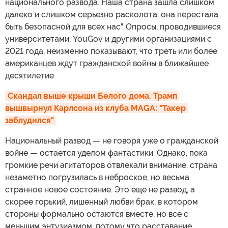
национального развода. Наша страна зашла слишком
далеко и слишком серьезно расколота, она перестала
быть безопасной для всех нас". Опросы, проводившиеся
университетами, YouGov и другими организациями с
2021 года, неизменно показывают, что треть или более
американцев ждут гражданской войны в ближайшее
десятилетие.
Скандал выше крыши Белого дома. Трамп 
вышвырнул Карлсона из клуба MAGA: "Такер 
заблудился"
Национальный развод — не говоря уже о гражданской
войне — остается уделом фантастики. Однако, пока
громкие речи агитаторов отвлекали внимание, страна
незаметно погрузилась в неброское, но весьма
странное новое состояние. Это еще не развод, а
скорее горький, лишенный любви брак, в котором
стороны формально остаются вместе, но все с
меньшим энтузиазмом, потому что расставание