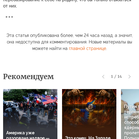
от них.
Эта статья опубликована более, чем 24 часа назад, а значит,
она недоступна для комментирования. Новые материалы вы
можете найти на
главной странице
.
Рекомендуем
1
/
14
Путин 
терпен
истреб
способ
ядерны
Америка уже
пролет
разорвана надвое —
Это конец. На Западе
Польши