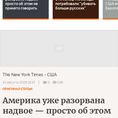
просто об этом не
потребовали "убивать
США ме
принято говорить
больше русских"
Европа
The New York Times
США
0
236
10 августа 2026 18:37
ОРИГИНАЛ СТАТЬИ
Америка уже разорвана
надвое — просто об этом