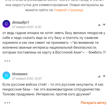
она недоступна для комментирования. Новые материалы вы
можете найти на
главной странице
.
demadje7
D
27 января 2010, 11:30
от ведь гадкие япошки не хотят иметь базу великих пендосов у
себя и надо сказать еще за эту базу и платить ну саавсем
охренели и как они смеют не принимать -="во внимание те
жизненно важные интересы национальной безопасности,
которые поставлены на карту в Восточной Азии"=- - бомбить !!!
Hommer
H
27 января 2010, 14:07
Если русские войска стоят - то это русские оккупанты. А как
пиндосские базы - так это взаимовыгодное сотрудничество.
Толково придумано. Интересно, против кого дружим?
Раскрыть ветку