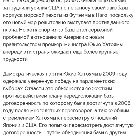
Наго, находящемся на острове Окинава, еще больше
затруднили усилия США по переносу своей авиабазы
корпуса морской пехоты из Футэммы в Наго, поскольку
его новый мэр решительно выступает против данного
плана. Но хотя спор из-за базы стал серьезной
проблемой в отношениях Америки с новым
правительством премьер-министра Юкио Хатоямы,
впереди эти страны ожидают еще более крупные
трудности.
Демократическая партия Юкио Хатоямы в 2009 году
одержала уверенную победу на парламентских
выборах. Отчасти это объясняется ее жестким
противодействием плану передислокации базы,
договоренность по которому была достигнута в 2006
году после многолетних переговоров, а также общим
стремлением Хатоямы к пересмотру отношений
Японии и США. Его попытки пересмотреть достигнутую
договоренность – путем объединения базы с другим