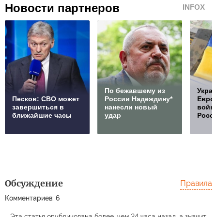
Новости партнеров
INFOX
По бежавшему из
Украи
Песков: СВО может
России Надеждину*
Европ
завершиться в
нанесли новый
войну
ближайшие часы
удар
Росс
Обсуждение
Правила
Комментариев: 6
Эта статья опубликована более, чем 24 часа назад, а значит,