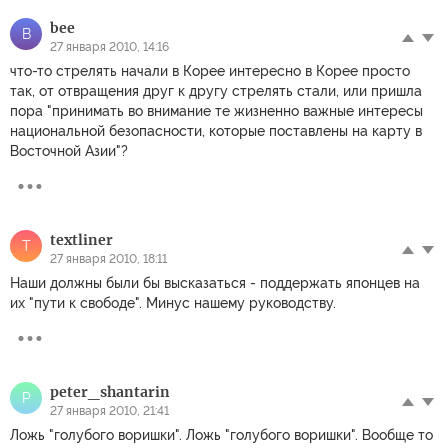
bee
B
27 января 2010, 14:16
что-то стрелять начали в Корее интересно в Корее просто
так, от отвращения друг к другу стрелять стали, или пришла
пора "принимать во внимание те жизненно важные интересы
национальной безопасности, которые поставлены на карту в
Восточной Азии"?
textliner
T
27 января 2010, 18:11
Наши должны были бы высказаться - поддержать японцев на
их "пути к свободе". Минус нашему руководству.
peter_shantarin
P
27 января 2010, 21:41
Ложь "голубого воришки". Ложь "голубого воришки". Вообще то