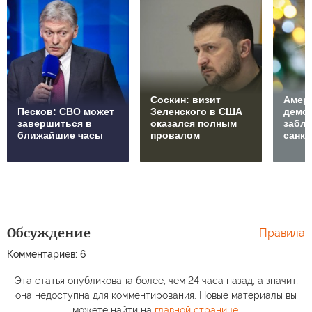
Соскин: визит
Амер
Песков: СВО может
Зеленского в США
демо
завершиться в
оказался полным
забл
ближайшие часы
провалом
санкц
Обсуждение
Правила
Комментариев: 6
Эта статья опубликована более, чем 24 часа назад, а значит,
она недоступна для комментирования. Новые материалы вы
можете найти на
главной странице
.