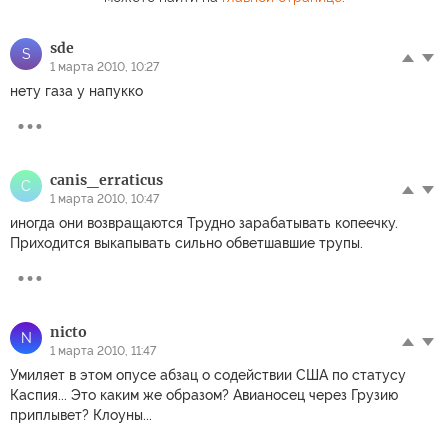
sde
S
1 марта 2010, 10:27
нету газа у напукко
canis_erraticus
C
1 марта 2010, 10:47
иногда они возвращаются Трудно зарабатывать копеечку.
Приходится выкапывать сильно обветшавшие трупы.
nicto
N
1 марта 2010, 11:47
Умиляет в этом опусе абзац о содействии США по статусу
Каспия... Это каким же образом? Авианосец через Грузию
приплывет? Клоуны...