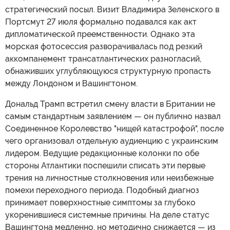
стратегический посыл. Визит Владимира Зеленского в
Портсмут 27 июля формально подавался как акт
дипломатической преемственности. Однако эта
морская фотосессия разворачивалась под резкий
аккомпанемент трансатлантических разногласий,
обнаживших углубляющуюся структурную пропасть
между Лондоном и Вашингтоном.
Дональд Трамп встретил смену власти в Британии не
самым стандартным заявлением — он публично назвал
Соединенное Королевство "нищей катастрофой", после
чего организовал отдельную аудиенцию с украинским
лидером. Ведущие редакционные колонки по обе
стороны Атлантики поспешили списать эти первые
трения на личностные столкновения или неизбежные
помехи переходного периода. Подобный диагноз
принимает поверхностные симптомы за глубоко
укоренившиеся системные причины. На деле статус
Вашингтона медленно, но методично снижается — из