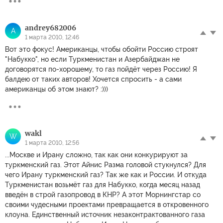
andrey682006
A
1 марта 2010, 12:46
Вот это фокус! Американцы, чтобы обойти Россию строят
"Набукко", но если Туркменистан и Азербайджан не
договорятся по-хорошему, то газ пойдёт через Россию! Я
балдею от таких авторов! Хочется спросить - а сами
американцы об этом знают? :)))
wakl
W
1 марта 2010, 12:56
...Москве и Ирану сложно, так как они конкурируют за
туркменский газ. Этот Айнис Разма головой стукнулся? Для
чего Ирану туркменский газ? Так же как и России. И откуда
Туркменистан возьмёт газ для Набукко, когда месяц назад
введён в строй газопровод в КНР? А этот Морнингстар со
своими чудесными проектами превращается в откровенного
клоуна. Единственный источник незаконтрактованного газа