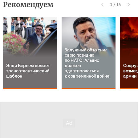
Рекомендуем
1
/
14
Залужный объяснил
свою позицию
по НАТО: Альянс
Энди Бернем ломает
должен
Сокру
трансатлантический
адаптироваться
возмез
шаблон
к современной войне
армии