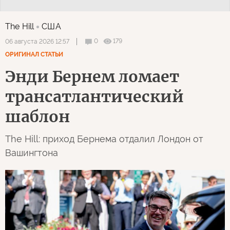
The Hill
США
0
179
06 августа 2026 12:57
ОРИГИНАЛ СТАТЬИ
Энди Бернем ломает
трансатлантический
шаблон
The Hill: приход Бернема отдалил Лондон от
Вашингтона