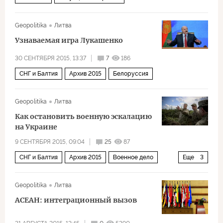
Geopolitika
Литва
Узнаваемая игра Лукашенко
30 СЕНТЯБРЯ 2015, 13:37
7
186
СНГ и Балтия
Архив 2015
Белоруссия
Geopolitika
Литва
Как остановить военную эскалацию
на Украине
9 СЕНТЯБРЯ 2015, 09:04
25
87
СНГ и Балтия
Архив 2015
Военное дело
Еще
3
Политика
Россия
Украина
Geopolitika
Литва
АСЕАН: интеграционный вызов