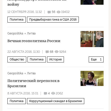
войну
12 СЕНТЯБРЯ 2016, 11:32
56
19402
Политика
Предвыборная гонка в США 2016
Geopolitika
Литва
Вечная геополитика России
22 АВГУСТА 2016, 11:30
68
9264
Общество
Политика
История
Еще
1
25 лет Августовскому путчу
Geopolitika
Литва
Политический переполох в
Бразилии
8 АВГУСТА 2016, 15:01
4
2062
Политика
Коррупционный скандал в Бразилии