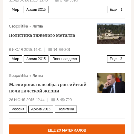
31 АВГУСТА 2015, 13:45
0
5390
Мир
Архив 2015
Еще
1
Дальний восток и Юго-Восточная Азия
Geopolitika
Литва
Политика тяжелого металла
6 ИЮЛЯ 2015, 14:41
14
201
Мир
Архив 2015
Военное дело
Еще
3
США и Канада
Россия
Европа
Geopolitika
Литва
Маскировка как образ российской
политической жизни
26 ИЮНЯ 2015, 12:44
8
729
Россия
Архив 2015
Политика
ЕЩЕ 20 МАТЕРИАЛОВ