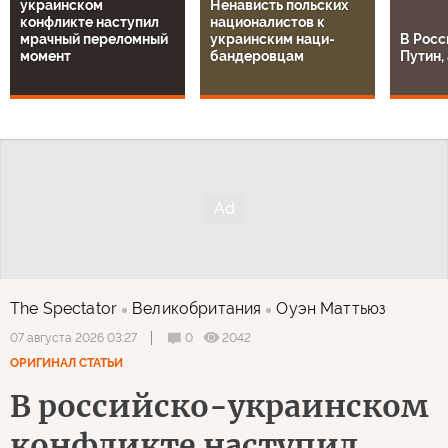
украинском
Ненависть польских
конфликте наступил
националистов к
мрачный переломный
украинским наци-
В Росс
момент
бандеровцам
Путин, 
The Spectator
Великобритания
Оуэн Маттьюз
0
2042
07 августа 2026 03:27
ОРИГИНАЛ СТАТЬИ
В российско-украинском
конфликте наступил