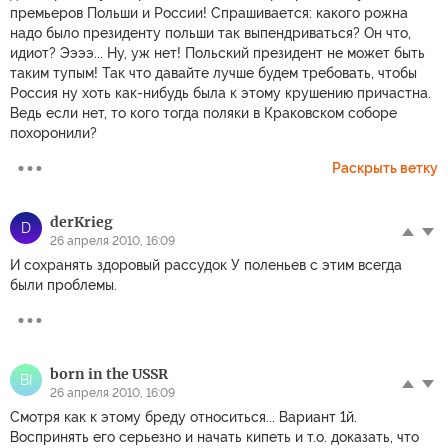
премьеров Польши и России! Спрашивается: какого рожна
надо было президенту польши так выпендриваться? Он что,
идиот? Ээээ... Ну, уж нет! Польский президент не может быть
таким тупым! Так что давайте лучше будем требовать, чтобы
Россия ну хоть как-нибудь была к этому крушению причастна.
Ведь если нет, то кого тогда поляки в Краковском соборе
похоронили?
Раскрыть ветку
derKrieg
D
26 апреля 2010, 16:09
И сохранять здоровый рассудок У поленьев с этим всегда
были проблемы.
born in the USSR
BI
26 апреля 2010, 16:09
Смотря как к этому бреду относиться... Вариант 1й.
Воспринять его серьезно и начать кипеть и т.о. доказать, что