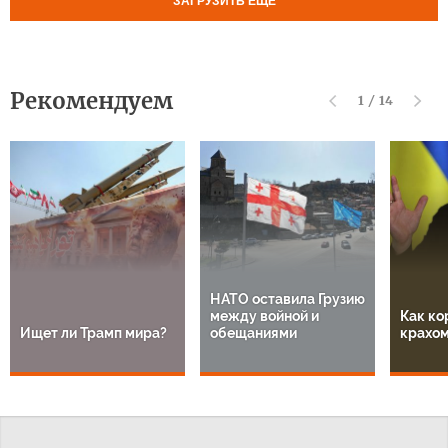
ЗАГРУЗИТЬ ЕЩЕ
Рекомендуем
1
/
14
НАТО оставила Грузию
между войной и
Как ко
Ищет ли Трамп мира?
обещаниями
крахом