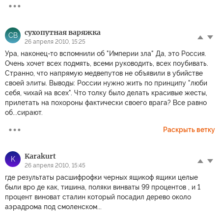
сухопутная варяжка
СВ
26 апреля 2010, 15:25
Ура, наконец-то вспомнили об "Империи зла" Да, это Россия.
Очень хочет всех подмять, всеми руководить, всех поубивать.
Странно, что напрямую медвепутов не объявили в убийстве
своей элиты. Выводы: России нужно жить по принципу "люби
себя, чихай на всех". Что толку было делать красивые жесты,
прилетать на похороны фактически своего врага? Все равно
об...сирают.
Раскрыть ветку
Karakurt
K
26 апреля 2010, 15:45
где результаты расшифрофки черных ящикоф ящики целые
были вро де как, тишина, поляки винваты 99 процентов , и 1
процент виноват сталин который посадил дерево около
аэрадрома под смоленском...