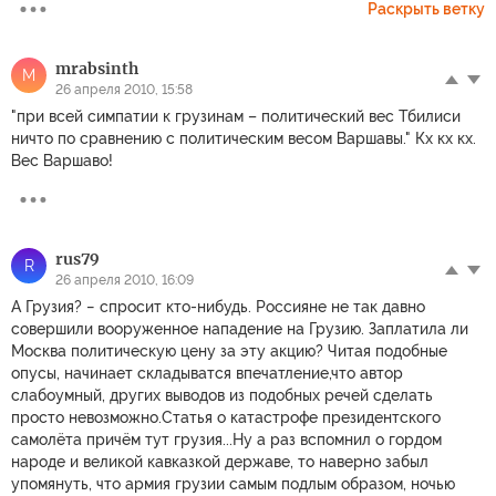
Раскрыть ветку
mrabsinth
M
26 апреля 2010, 15:58
"при всей симпатии к грузинам – политический вес Тбилиси
ничто по сравнению с политическим весом Варшавы." Кх кх кх.
Вес Варшаво!
rus79
R
26 апреля 2010, 16:09
А Грузия? − спросит кто-нибудь. Россияне не так давно
совершили вооруженное нападение на Грузию. Заплатила ли
Москва политическую цену за эту акцию? Читая подобные
опусы, начинает складыватся впечатление,что автор
слабоумный, других выводов из подобных речей сделать
просто невозможно.Статья о катастрофе президентского
самолёта причём тут грузия...Ну а раз вспомнил о гордом
народе и великой кавказкой державе, то наверно забыл
упомянуть, что армия грузии самым подлым образом, ночью