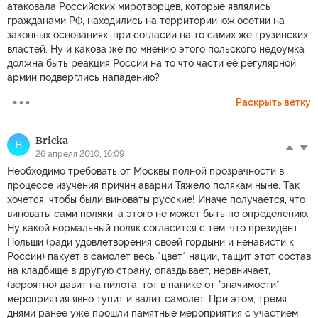
атаковала Российских миротворцев, которые являлись
гражданами РФ, находились на территории юж.осетии на
законных основаниях, при согласии на то самих же грузинских
властей. Ну и какова же по мнению этого польского недоумка
должна быть реакция России на то что части её регулярной
армии подверглись нападению?
Раскрыть ветку
Bricka
B
26 апреля 2010, 16:09
Необходимо требовать от Москвы полной прозрачности в
процессе изучения причин аварии Тяжело полякам ныне. Так
хочется, чтобы были виноваты русские! Иначе получается, что
виноваты сами поляки, а этого не может быть по определению.
Ну какой нормальный поляк согласится с тем, что президент
Польши (ради удовлетворения своей гордыни и ненависти к
России) пакует в самолет весь *цвет* нации, тащит этот состав
на кладбище в другую страну, опаздывает, нервничает,
(вероятно) давит на пилота, тот в панике от *значимости*
мероприятия явно тупит и валит самолет. При этом, тремя
днями ранее уже прошли памятные мероприятия с участием