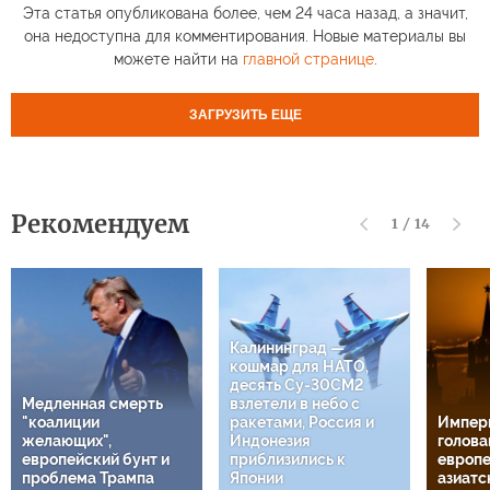
Эта статья опубликована более, чем 24 часа назад, а значит,
она недоступна для комментирования. Новые материалы вы
можете найти на
главной странице
.
ЗАГРУЗИТЬ ЕЩЕ
Рекомендуем
1
/
14
Калининград —
кошмар для НАТО,
десять Су-30СМ2
Медленная смерть
взлетели в небо с
"коалиции
ракетами, Россия и
Импери
желающих",
Индонезия
головам
европейский бунт и
приблизились к
европе
проблема Трампа
Японии
азиатс