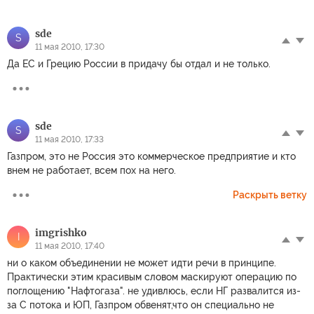
sde
S
11 мая 2010, 17:30
Да ЕС и Грецию России в придачу бы отдал и не только.
sde
S
11 мая 2010, 17:33
Газпром, это не Россия это коммерческое предприятие и кто
внем не работает, всем пох на него.
Раскрыть ветку
imgrishko
I
11 мая 2010, 17:40
ни о каком объединении не может идти речи в принципе.
Практически этим красивым словом маскируют операцию по
поглощению "Нафтогаза". не удивлюсь, если НГ развалится из-
за С потока и ЮП, Газпром обвенят,что он специально не