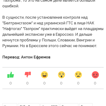
"Газпрома", то это на самом деле является большой
ошибкой.
В сущности, после установления контроля над
"Белтрансгазом" и над украинской ГТС в лице НАК
"Нафтогаз" "Газпром" практически выйдет на плацдармы
дальнейшей экспансии уже в Евросоюз. И дальше
начнутся проблемы у Польши, Словакии, Венгрии и
Румынии. Но в Брюсселе этого сейчас не понимают.
Перевод: Антон Ефремов
0
0
0
0
0
0