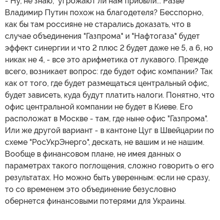
- Ну, не знаю, угрожают ли нам прибыли... Разве
Владимир Путин похож на благодетеля? Бесспорно,
как бы там россияне не старались доказать, что в
случае объединения "Газпрома" и "Нафтогаза" будет
эффект синергии и что 2 плюс 2 будет даже не 5, а 6, но
никак не 4, - все это арифметика от лукавого. Прежде
всего, возникает вопрос: где будет офис компании? Так
как от того, где будет размещаться центральный офис,
будет зависеть, куда будут платить налоги. Понятно, что
офис центральной компании не будет в Киеве. Его
расположат в Москве - там, где ныне офис "Газпрома".
Или же другой вариант - в кантоне Цуг в Швейцарии по
схеме "РосУкрЭнерго", дескать, не вашим и не нашим.
Вообще в финансовом плане, не имея данных о
параметрах такого поглощения, сложно говорить о его
результатах. Но можно быть уверенным: если не сразу,
то со временем это объединение безусловно
обернется финансовыми потерями для Украины.