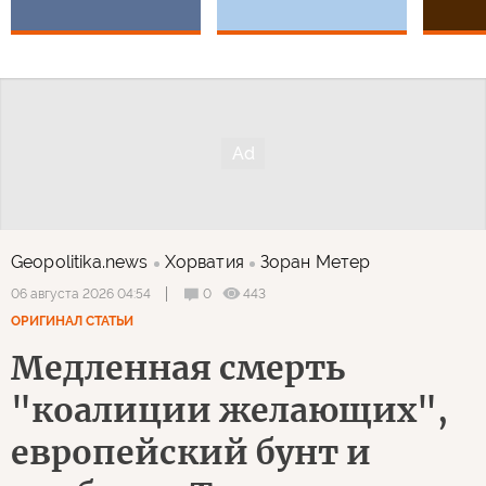
Geopolitika.news
Хорватия
Зоран Метер
0
443
06 августа 2026 04:54
ОРИГИНАЛ СТАТЬИ
Медленная смерть
"коалиции желающих",
европейский бунт и