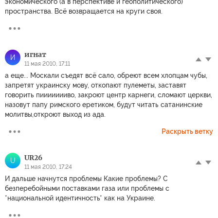
экономического (а в перспективе и геополитического)
пространства. Всё возвращается на круги своя.
игнат
И
11 мая 2010, 17:11
а еще... Москали съедят всё сало, обреют всем хлопцам чубы,
запретят украинску мову, откопают пулеметы, заставят
говорить пиииииииво, закроют центр карнеги, сломают церкви,
назовут папу римского еретиком, будут читать сатанинские
молитвы,откроют выход из ада.
Раскрыть ветку
UR26
U
11 мая 2010, 17:24
И дальше начнутся проблемы Какие проблемы? С
безперебойными поставками газа или проблемы с
*национальной идентичность* как на Украине.