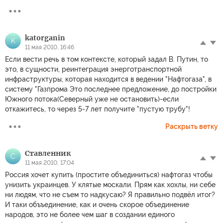
katorganin
K
11 мая 2010, 16:46
Если вести речь в том контексте, который задал В. Путин, то
это, в сущности, реинтеграция энерготранспортной
инфраструктуры, которая находится в ведении "Нафтогаза", в
систему "Газпрома Это последнее предложение, до постройки
Южного потока(Северный уже не остановить)-если
откажитесь, то через 5-7 лет получите "пустую трубу"!
Раскрыть ветку
Ставленник
С
11 мая 2010, 17:04
Россия хочет купить (простите объединиться) нафтогаз чтобы
унизить украинцев. У клятые москали. Прям как хохлы, ни себе
ни людям, что не съем то надкусаю? Я правильно подвёл итог?
И таки объъединение, как и очень скорое объединение
народов, это не более чем шаг в создании единого