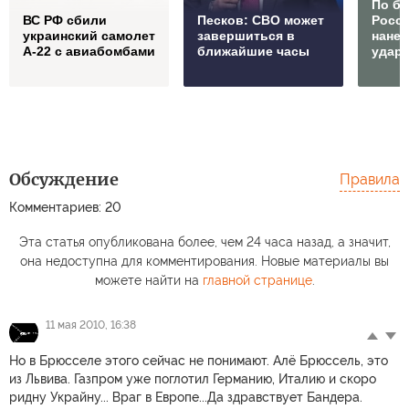
По б
ВС РФ сбили
Песков: СВО может
Росс
украинский самолет
завершиться в
нане
А-22 с авиабомбами
ближайшие часы
удар
Обсуждение
Правила
Комментариев: 20
Эта статья опубликована более, чем 24 часа назад, а значит,
она недоступна для комментирования. Новые материалы вы
можете найти на
главной странице
.
11 мая 2010, 16:38
Но в Брюсселе этого сейчас не понимают. Алё Брюссель, это
из Львива. Газпром уже поглотил Германию, Италию и скоро
ридну Украйну... Враг в Европе...Да здравствует Бандера.