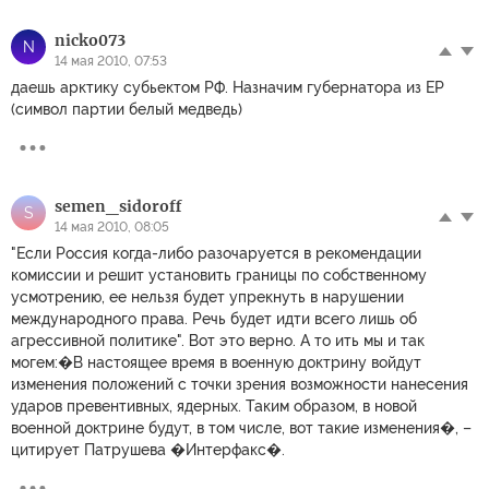
nicko073
N
14 мая 2010, 07:53
даешь арктику субьектом РФ. Назначим губернатора из ЕР
(символ партии белый медведь)
semen_sidoroff
S
14 мая 2010, 08:05
"Если Россия когда-либо разочаруется в рекомендации
комиссии и решит установить границы по собственному
усмотрению, ее нельзя будет упрекнуть в нарушении
международного права. Речь будет идти всего лишь об
агрессивной политике". Вот это верно. А то ить мы и так
могем:�В настоящее время в военную доктрину войдут
изменения положений с точки зрения возможности нанесения
ударов превентивных, ядерных. Таким образом, в новой
военной доктрине будут, в том числе, вот такие изменения�, –
цитирует Патрушева �Интерфакс�.