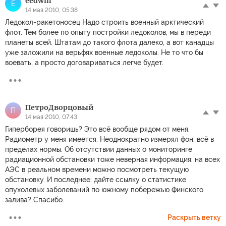
eedwin
E
14 мая 2010, 05:38
Ледокол-ракетоносец Надо строить военный арктический
флот. Тем более по опыту постройки ледоколов, мы в переди
планеты всей. Штатам до такого флота далеко, а вот канадцы
уже заложили на верьфях военные ледоколы. Не то что бы
воевать, а просто договариваться легче будет.
ПетрoДворцовый
П
14 мая 2010, 07:43
Гиперборея говоришь? Это всё вообще рядом от меня.
Радиометр у меня имеется. Неоднократно измерял фон, всё в
пределах нормы. Об отсутствии данных о мониторинге
радиационной обстановки тоже неверная информация: на всех
АЭС в реальном времени можно посмотреть текущую
обстановку. И последнее: дайте ссылку о статистике
опухолевых заболеваний по южному побережью Финского
залива? Спасибо.
Раскрыть ветку