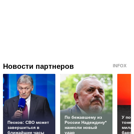
Новости партнеров
INFOX
По бежавшему из
У по
Песков: СВО может
России Надеждину*
тонет
завершиться в
нанесли новый
милл
ближайшие часы
удар
барр