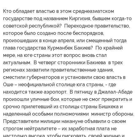
Кто обладает властью в этом среднеазиатском
государстве под названием Киргизия, бывшем когда-то
советской республикой? Переходное правительство,
которое было создано после беспорядков,
произошедших в конце апреля, или смещенный тогда
глава государства Курманбек Бакиев? По крайней
мере, на юге страны этот вопрос вновь стал
актуальным. В четверг сторонники Бакиева в трех
регионах захватили правительственные здания,
сместили губернаторов и установили свою власть в
Оше – неофициальной столице юга страны, - где
находится также аэропорт. В пятницу в Джалал-Абаде
произошли уличные бои, которые не смог прекратить и
срочно прилетевший из столицы страны Бишкека и
наделенный особыми полномочиями министр обороны.
Представители милиции накануне объявили о своем
строгом нейтралитете – их заработная плата не
настолько высока, чтобы рисковать своей жизнью и