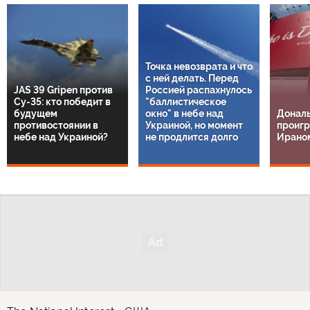
Точка невозврата и что
с ней делать. Перед
JAS 39 Gripen против
Россией распахнулось
Су-35: кто победит в
"баллистическое
будущем
окно" в небе над
Дональ
противостоянии в
Украиной, но момент
проигр
небе над Украиной?
не продлится долго
Ирано