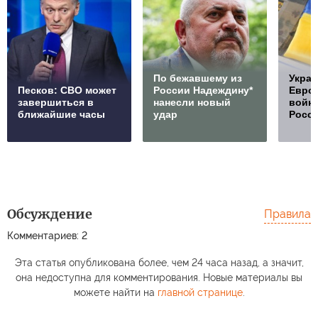
По бежавшему из
Украи
Песков: СВО может
России Надеждину*
Европ
завершиться в
нанесли новый
войну
ближайшие часы
удар
Росс
Обсуждение
Правила
Комментариев: 2
Эта статья опубликована более, чем 24 часа назад, а значит,
она недоступна для комментирования. Новые материалы вы
можете найти на
главной странице
.