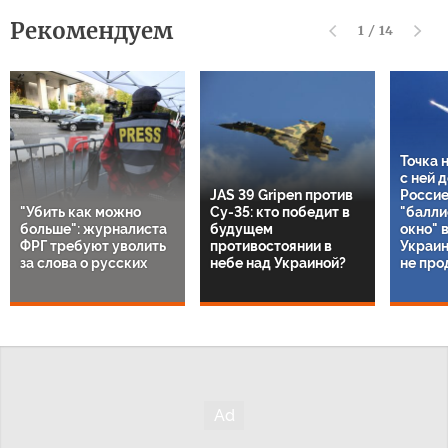
Рекомендуем
1
/
14
Точка 
с ней 
JAS 39 Gripen против
Россие
"Убить как можно
Су-35: кто победит в
"балли
больше": журналиста
будущем
окно" 
ФРГ требуют уволить
противостоянии в
Украин
за слова о русских
небе над Украиной?
не про