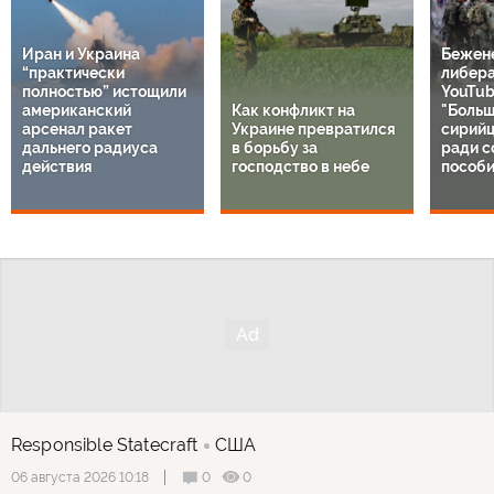
Иран и Украина
Бежен
“практически
либер
полностью” истощили
YouTub
американский
Как конфликт на
"Больш
арсенал ракет
Украине превратился
сирий
дальнего радиуса
в борьбу за
ради с
действия
господство в небе
пособи
Responsible Statecraft
США
0
0
06 августа 2026 10:18