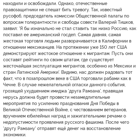
находили и освобождали. Однако, отечественные
правозащитники не спешат бить тревогу. Так, известный
русофоб, председатель комиссии Общественной палаты по
вопросам толерантности и свободы совести Валерий Тишков,
заявил: 'Я бы изначально не стал ставить так низко Россию, как
поставил ее американский госдеп. Самая давняя, самая
жестокая торговля людьми разворачивается в Калифорнии в
отношении мексиканцев. На протяжении уже 150 лет США
демонстрируют жестокое отношение к мигрантам. Пусть они
составят рейтинги по своим штатам, где существует
жесточайшая эксплуатация мигрантов, особенно из Мексики и
стран Латинской Америки'. Видимо, нас должен радовать тот
факт, что в позапрошлом веке в США торговали рабами как в
Чечне. В случае нежелательной огласки данного события,
грозящей ухудшением имиджа 'друга Рамзана', правящая
нерусь должна будет провести незамедлительные
мероприятия по усилению празднования Дня Победы в
Великой Отечественной Войне, с чествованием ветеранов,
вручением юбилейных наград и зажигательными речами о
недопустимости проявления русского фашизма. После чего
'другу Рамзану' отправят ещё денег на восстановление
экономики.