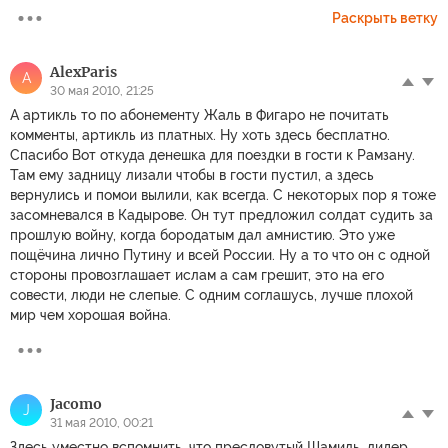
Раскрыть ветку
AlexParis
A
30 мая 2010, 21:25
А артикль то по абонементу Жаль в Фигаро не почитать
комменты, артикль из платных. Ну хоть здесь бесплатно.
Спасибо Вот откуда денешка для поездки в гости к Рамзану.
Там ему задницу лизали чтобы в гости пустил, а здесь
вернулись и помои вылили, как всегда. С некоторых пор я тоже
засомневался в Кадырове. Он тут предложил солдат судить за
прошлую войну, когда бородатым дал амнистию. Это уже
пощёчина лично Путину и всей России. Ну а то что он с одной
стороны провозглашает ислам а сам грешит, это на его
совести, люди не слепые. С одним соглашусь, лучше плохой
мир чем хорошая война.
Jacomo
J
31 мая 2010, 00:21
Здесь уместно вспомнить, что пресловутый Шамиль, лидер