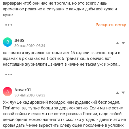
варварам чтоб они нас не трогали, но это всего лишь
временное решение а ситуация с каждым днём всё хуже и
хуже...
Раскрыть ветку
BeSS
B
30 мая 2010, 08:34
хе помню я журналюг которые лет 15 ездили в чечню...хари в
шрамах в рюкзаках на 1 фотик 5 гранат хе...а сейчас вот
настоящие журналюги ...значит в чечне не такая уж и жопа...
Ansar01
A
30 мая 2010, 09:33
Уж лучше кадыровский порядок, чем дудаевский беспредел.
Поймите, вы, тупые борцы за дерьмократию. Если мы не хотим
новой войны и если мы не хотим развала России, надо любой
ценой (денег можно напечатать сколько угодно - деньги это не
кровь) дать Чечне вырастить следующее поколение в услових