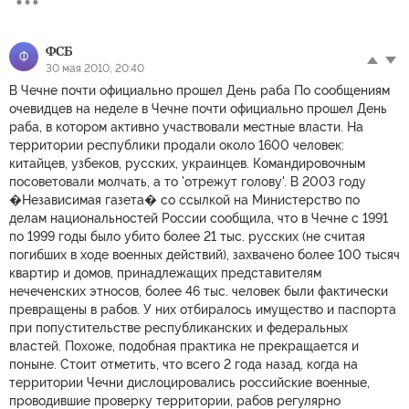
ФСБ
Ф
30 мая 2010, 20:40
В Чечне почти официально прошел День раба По сообщениям
очевидцев на неделе в Чечне почти официально прошел День
раба, в котором активно участвовали местные власти. На
территории республики продали около 1600 человек:
китайцев, узбеков, русских, украинцев. Командировочным
посоветовали молчать, а то 'отрежут голову'. В 2003 году
�Независимая газета� со ссылкой на Министерство по
делам национальностей России сообщила, что в Чечне с 1991
по 1999 годы было убито более 21 тыс. русских (не считая
погибших в ходе военных действий), захвачено более 100 тысяч
квартир и домов, принадлежащих представителям
нечеченских этносов, более 46 тыс. человек были фактически
превращены в рабов. У них отбиралось имущество и паспорта
при попустительстве республиканских и федеральных
властей. Похоже, подобная практика не прекращается и
поныне. Стоит отметить, что всего 2 года назад, когда на
территории Чечни дислоцировались российские военные,
проводившие проверку территории, рабов регулярно