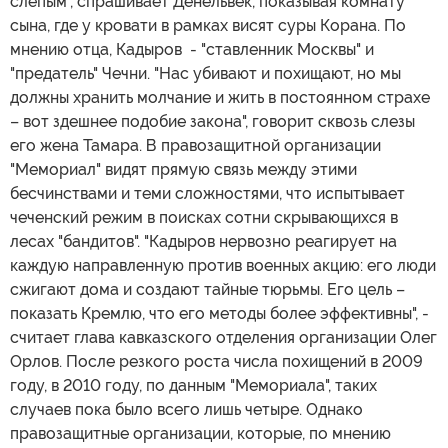
слепым", спрашивает Денельвек, показывая комнату
сына, где у кровати в рамках висят суры Корана. По
мнению отца, Кадыров - "ставленник Москвы" и
"предатель" Чечни. "Нас убивают и похищают, но мы
должны хранить молчание и жить в постоянном страхе
– вот здешнее подобие закона", говорит сквозь слезы
его жена Тамара. В правозащитной организации
"Мемориал" видят прямую связь между этими
бесчинствами и теми сложностями, что испытывает
чеченский режим в поисках сотни скрывающихся в
лесах "бандитов". "Кадыров нервозно реагирует на
каждую направленную против военных акцию: его люди
сжигают дома и создают тайные тюрьмы. Его цель –
показать Кремлю, что его методы более эффективны", -
считает глава кавказского отделения организации Олег
Орлов. После резкого роста числа похищений в 2009
году, в 2010 году, по данным "Мемориала", таких
случаев пока было всего лишь четыре. Однако
правозащитные организации, которые, по мнению