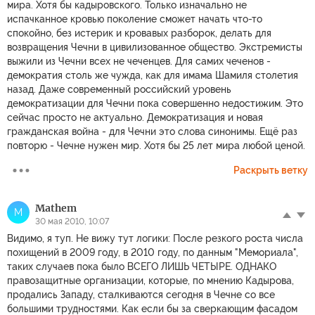
мира. Хотя бы кадыровского. Только изначально не
испачканное кровью поколение сможет начать что-то
спокойно, без истерик и кровавых разборок, делать для
возвращения Чечни в цивилизованное общество. Экстремисты
выжили из Чечни всех не чеченцев. Для самих чеченов -
демократия столь же чужда, как для имама Шамиля столетия
назад. Даже современный российский уровень
демократизации для Чечни пока совершенно недостижим. Это
сейчас просто не актуально. Демократизация и новая
гражданская война - для Чечни это слова синонимы. Ещё раз
повторю - Чечне нужен мир. Хотя бы 25 лет мира любой ценой.
Раскрыть ветку
Mathem
M
30 мая 2010, 10:07
Видимо, я туп. Не вижу тут логики: После резкого роста числа
похищений в 2009 году, в 2010 году, по данным "Мемориала",
таких случаев пока было ВСЕГО ЛИШЬ ЧЕТЫРЕ. ОДНАКО
правозащитные организации, которые, по мнению Кадырова,
продались Западу, сталкиваются сегодня в Чечне со все
большими трудностями. Как если бы за сверкающим фасадом