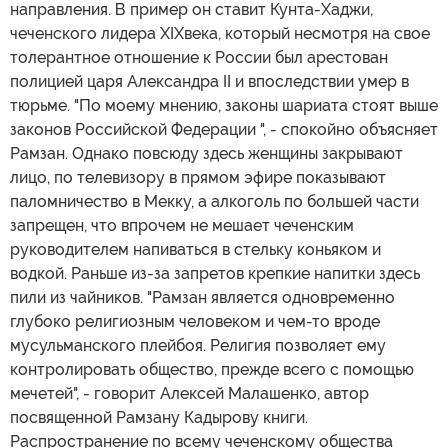
направления. В пример он ставит Кунта-Хаджи,
чеченского лидера XIXвека, который несмотря на свое
толерантное отношение к России был арестован
полицией царя Александра II и впоследствии умер в
тюрьме. "По моему мнению, законы шариата стоят выше
законов Российской Федерации ", - спокойно объясняет
Рамзан. Однако повсюду здесь женщины закрывают
лицо, по телевизору в прямом эфире показывают
паломничество в Мекку, а алкоголь по большей части
запрещен, что впрочем не мешает чеченским
руководителем напиваться в стельку коньяком и
водкой. Раньше из-за запретов крепкие напитки здесь
пили из чайников. "Рамзан является одновременно
глубоко религиозным человеком и чем-то вроде
мусульманского плейбоя. Религия позволяет ему
контролировать общество, прежде всего с помощью
мечетей", - говорит Алексей Малашенко, автор
посвященной Рамзану Кадырову книги.
Распространение по всему чеченскому общества