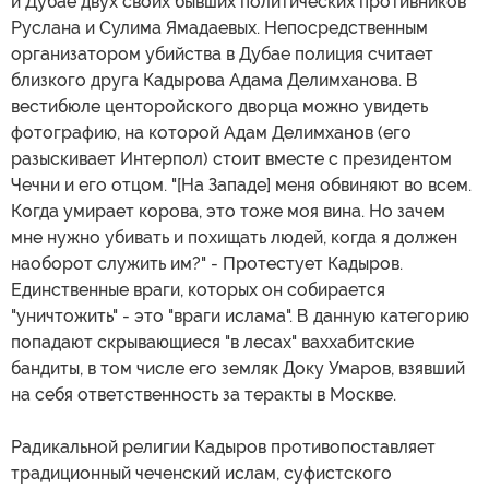
и Дубае двух своих бывших политических противников
Руслана и Сулима Ямадаевых. Непосредственным
организатором убийства в Дубае полиция считает
близкого друга Кадырова Адама Делимханова. В
вестибюле центоройского дворца можно увидеть
фотографию, на которой Адам Делимханов (его
разыскивает Интерпол) стоит вместе с президентом
Чечни и его отцом. "[На Западе] меня обвиняют во всем.
Когда умирает корова, это тоже моя вина. Но зачем
мне нужно убивать и похищать людей, когда я должен
наоборот служить им?" - Протестует Кадыров.
Единственные враги, которых он собирается
"уничтожить" - это "враги ислама". В данную категорию
попадают скрывающиеся "в лесах" ваххабитские
бандиты, в том числе его земляк Доку Умаров, взявший
на себя ответственность за теракты в Москве.
Радикальной религии Кадыров противопоставляет
традиционный чеченский ислам, суфистского