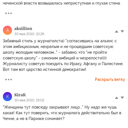
чеченской власти возвышалась неприступная и глухая стена.
aksillion
A
30 мая 2010, 10:26
Забавный стиль у журнатилста) "согласившись на альянс с
этим амбициозным, незрелым и не прошедшим советскую
школу молодым человеком..." - забавно, что "не пройти
советскую школу" - синоним амбиций и незрелости))))
Журналисту советую поездить по Ираку, Афгану и Палестине.
Вот там вот царство истинной демократии!
Раскрыть ветку
KiraK
K
30 мая 2010, 19:02
"Женщины тут повсюду закрывают лицо..." Ну надо же чушь
какая! Как тут поверить, что журналюга действительно был в
Чечне, а не в Париже сочиняет?