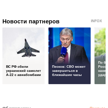
Новости партнеров
INFOX
По б
ВС РФ сбили
Песков: СВО может
Росс
украинский самолет
завершиться в
нане
А-22 с авиабомбами
ближайшие часы
удар