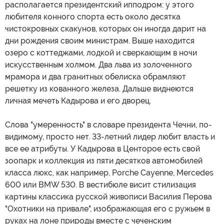
располагается президентский ипподром: у этого
любителя конного спорта есть около десятка
чистокровных скакунов, которых он иногда дарит на
дни рождения своим министрам. Выше находится
озеро с коттеджами, лодкой и сверкающим в ночи
искусственным холмом. Два льва из золоченного
мрамора и два гранитных обелиска обрамляют
решетку из кованного железа. Дальше виднеются
личная мечеть Кадырова и его дворец.
Слова "умеренность" в словаре президента Чечни, по-
видимому, просто нет. 33-летний лидер любит власть и
все ее атрибуты. У Кадырова в Центорое есть свой
зоопарк и коллекция из пяти десятков автомобилей
класса люкс, как например, Porche Cayenne, Mercedes
600 или BMW 530. В вестибюле висит стилизация
картины классика русской живописи Василия Перова
"Охотники на привале", изображающая его с ружьем в
руках на лоне природы вместе с чеченским