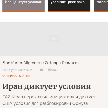
Иран диктует условия
увеличить риск рака
готови
Frankfurter Allgemeine Zeitung
Германия
1
502
09 августа 2026 10:14
ОРИГИНАЛ СТАТЬИ
Иран диктует условия
FAZ: Иран перехватил инициативу и диктует
США условия для разблокировки Ормуза