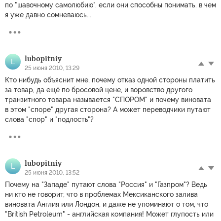
по "шавочному самолюбию". если они способны понимать. в чем
я уже давно сомневаюсь...
lubopitniy
L
25 июня 2010, 13:29
Кто нибудь объяснит мне, почему отказ одной стороны платить
за товар, да ещё по бросовой цене, и воровство другого
транзитного товара называется "СПОРОМ" и почему виновата
в этом "споре" другая сторона? А может переводчики путают
слова "спор" и "подлость"?
lubopitniy
L
25 июня 2010, 13:52
Почему на "Западе" путают слова "Россия" и "Газпром"? Ведь
ни кто не говорит, что в проблемах Мексиканского залива
виновата Англия или Лондон, и даже не упоминают о том, что
"British Petroleum" - английская компания! Может глупость или