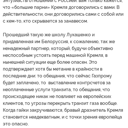
энтузиасты отношений с Россией: вам только кажется,
что «большие парни» Кремля договорились с вами. В
действительности, они договорились сами с собой или
с кем-то, кто скрывается за занавесом.
Прошедший такую же школу Лукашенко и
придавленная им Белоруссия, к сожалению, так же
ненадежный партнер, который, будучи объективно
неспособным устоять перед машиной Кремля, в
нынешней ситуации еще более опасен. Это
подтверждает хотя бы метание в крайности в
последние дни: то обещания, что сейчас Газпрому
будет заплачено, то выставление контрсчетов за
неоплаченные услуги транзита, то обещания, что
происходящее никак не повлияет на европейских
клиентов, то угрозы перекрыть транзит газа вообще.
Когда гайки закручиваются, бравый дразнитель Кремля
становится неадекватным, и с точки зрения европейца
это опасно.