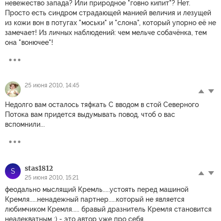
невежество запада? Или природное "говно кипит"? Нет.
Просто есть синдром страдающей манией величия и лезущей
из кожи вон в потугах "моськи" и "слона", который упорно её не
замечает! Из личных наблюдений: чем мельче собачёнка, тем
она "вонючее"!
25 июня 2010, 14:45
Недолго вам осталось тяфкать С вводом в стой Северного
Потока вам придется выдумывать повод, чтоб о вас
вспомнили...
stas1812
S
25 июня 2010, 15:21
феодально мыслящий Кремль.....устоять перед машиной
Кремля.....ненадежный партнер.....который не является
любимчиком Кремля..... бравый дразнитель Кремля становится
неадекватным :) - это автор уже про себя.