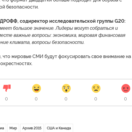
ой безопасности.
РОФФ, содиректор исследовательской группы G20:
еет большое значение. Лидеры могут собраться и
есте важные вопросы: экономика, мировая финансовая
ение климата, вопросы безопасности.
, что мировые СМИ будут фокусировать свое внимание на
 окрестностях.
0
0
0
0
0
иа
Мир
Архив 2015
США и Канада