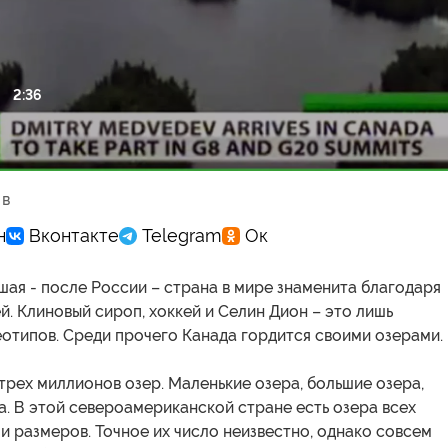
2:36
ести
 в
ая - после России – страна в мире знаменита благодаря
. Клиновый сироп, хоккей и Селин Дион – это лишь
отипов. Среди прочего Канада гордится своими озерами.
трех миллионов озер. Маленькие озера, большие озера,
а. В этой североамериканской стране есть озера всех
 размеров. Точное их число неизвестно, однако совсем