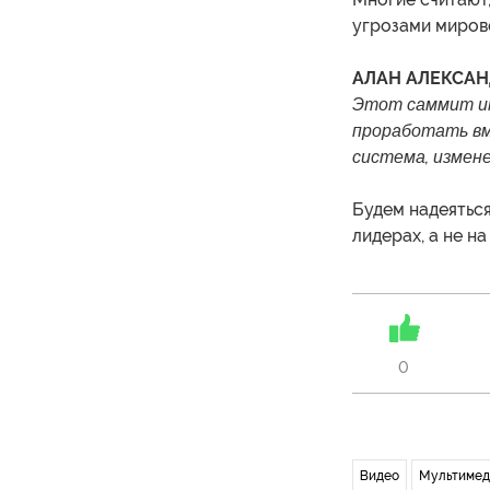
угрозами миров
АЛАН АЛЕКСАНД
Этот саммит им
проработать вм
система, измен
Будем надеяться
лидерах, а не на
0
Видео
Мультимед