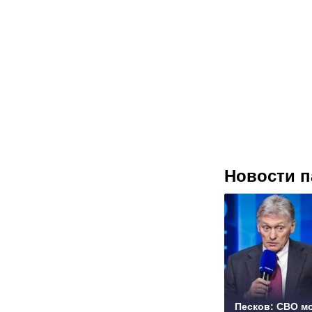
Новости п
Песков: СВО м