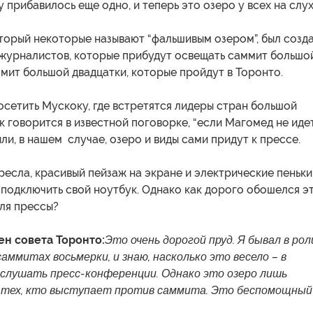
у прибавилось еще одно, и теперь это озеро у всех на слух
торый некоторые называют “фальшивым озером”, был созд
 журналистов, которые прибудут освещать саммит большо
мит большой двадцатки, которые пройдут в Торонто.
осетить Мускоку, где встретятся лидеры стран большой
ак говорится в известной поговорке, “если Магомед не иде
 или, в нашем случае, озеро и виды сами придут к прессе.
есла, красивый пейзаж на экране и электрические пеньки,
подключить свой ноутбук. Однако как дорого обошелся э
ля прессы?
н совета Торонто:
Это очень дорогой пруд. Я бывал в рол
аммитах восьмерки, и знаю, насколько это весело – в
 слушать пресс-конференции. Однако это озеро лишь
 тех, кто выступает против саммита. Это беспомощный