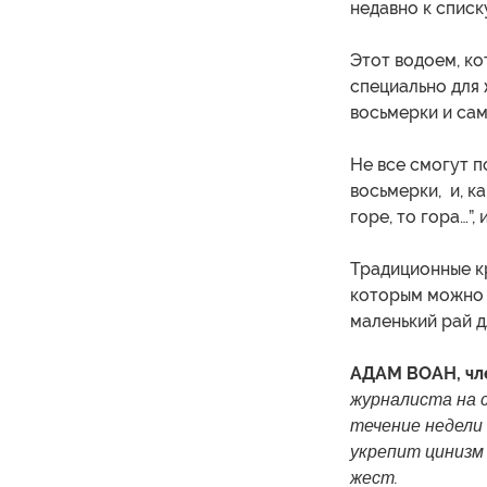
недавно к списк
Этот водоем, ко
специально для
восьмерки и сам
Не все смогут п
восьмерки, и, к
горе, то гора…”,
Традиционные кр
которым можно 
маленький рай д
АДАМ ВОАН, чле
журналиста на с
течение недели
укрепит цинизм
жест.