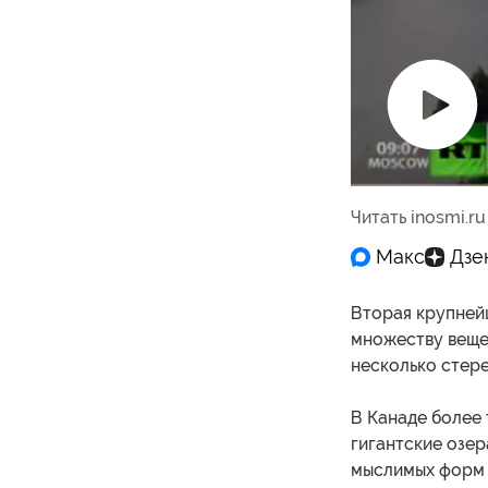
Воспроизв
видео
Читать inosmi.ru
Вторая крупнейш
множеству вещей
несколько стере
В Канаде более 
гигантские озер
мыслимых форм и