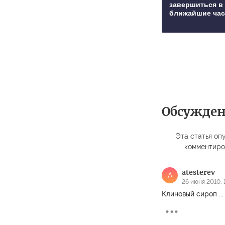
завершиться в
ближайшие ча
Обсужде
Эта статья опу
комментиро
atesterev
A
26 июня 2010, 
Клиновый сироп ..