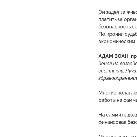
Он задел за жив
платить за орга
безопасность с
По иронии судь
экономическим 
АДАМ ВОАН, пр
денег на возвед
спектакль. Луч
здравоохранение
Многие полагаю
работы на самм
На саммите два
финансовая без
Многие считают,