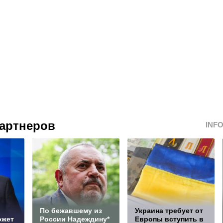
артнеров
INF
По бежавшему из
Украина требует от
ожет
России Надеждину*
Европы вступить в