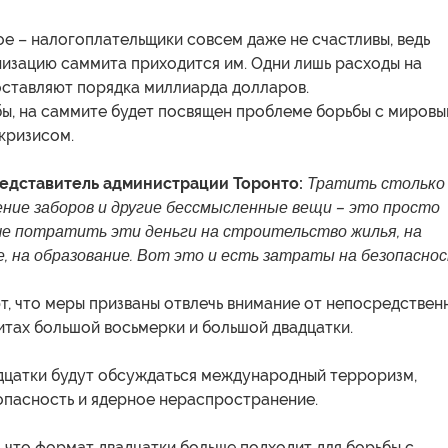
ое – налогоплательщики совсем даже не счастливы, ведь
низацию саммита приходится им. Одни лишь расходы на
оставляют порядка миллиарда долларов.
бы, на саммите будет посвящен проблеме борьбы с миров
кризисом.
едставитель администрации Торонто:
Тратить столько
ение заборов и другие бессмысленные вещи – это просто
ше потратить эти деньги на строительство жилья, на
, на образование. Вот это и есть затраты на безопаснос
т, что меры призваны отвлечь внимание от непосредствен
итах большой восьмерки и большой двадцатки.
дцатки будут обсуждаться международный терроризм,
опасность и ядерное нераспространение.
 что формат двадцатки больше подходит для борьбы с