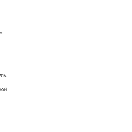
ым
ть.
ной