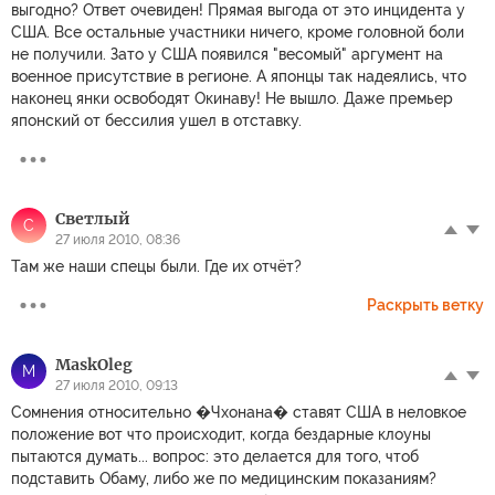
выгодно? Ответ очевиден! Прямая выгода от это инцидента у
США. Все остальные участники ничего, кроме головной боли
не получили. Зато у США появился "весомый" аргумент на
военное присутствие в регионе. А японцы так надеялись, что
наконец янки освободят Окинаву! Не вышло. Даже премьер
японский от бессилия ушел в отставку.
Светлый
С
27 июля 2010, 08:36
Там же наши спецы были. Где их отчёт?
Раскрыть ветку
MaskOleg
M
27 июля 2010, 09:13
Сомнения относительно �Чхонана� ставят США в неловкое
положение вот что происходит, когда бездарные клоуны
пытаются думать... вопрос: это делается для того, чтоб
подставить Обаму, либо же по медицинским показаниям?