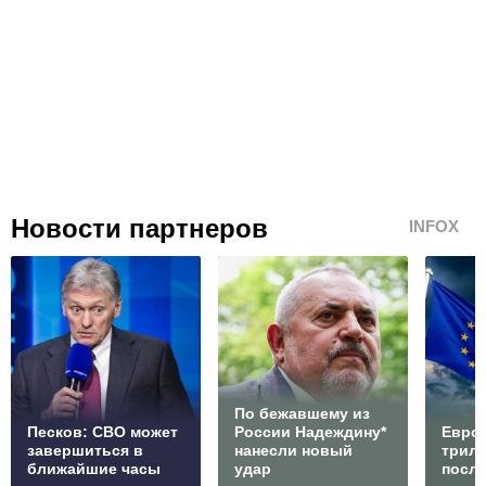
Новости партнеров
INFOX
По бежавшему из
Песков: СВО может
России Надеждину*
Европ
завершиться в
нанесли новый
трилл
ближайшие часы
удар
посл