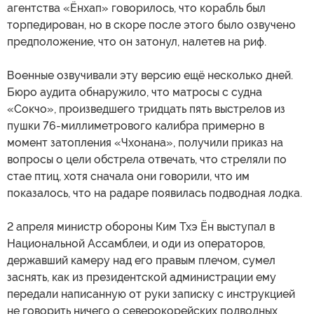
агентства «Ёнхап» говорилось, что корабль был
торпедирован, но в скоре после этого было озвучено
предположение, что он затонул, налетев на риф.
Военные озвучивали эту версию ещё несколько дней.
Бюро аудита обнаружило, что матросы с судна
«Сокчо», произведшего тридцать пять выстрелов из
пушки 76-миллиметрового калибра примерно в
момент затопления «Чхонана», получили приказ на
вопросы о цели обстрела отвечать, что стреляли по
стае птиц, хотя сначала они говорили, что им
показалось, что на радаре появилась подводная лодка.
2 апреля министр обороны Ким Тхэ Ён выступал в
Национальной Ассамблеи, и оди из операторов,
державший камеру над его правым плечом, сумел
заснять, как из президентской администрации ему
передали написанную от руки записку с инструкцией
не говорить ничего о северокорейских подводных