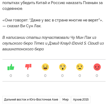
попытках убедить Китай и Россию наказать Пхеньян за
содеянное.
«Они говорят: “Даже у вас в стране многие не верят”»,
— сказал Ви Сун Лак.
В написании статьи поучаствовали Чу Мин Пак из
сеульского бюро Times и Дэвид Клауд (David S. Cloud) из
вашингтонского бюро
0
0
0
0
0
0
Дальний восток и Юго-Восточная Азия
Мир
Архив 2015