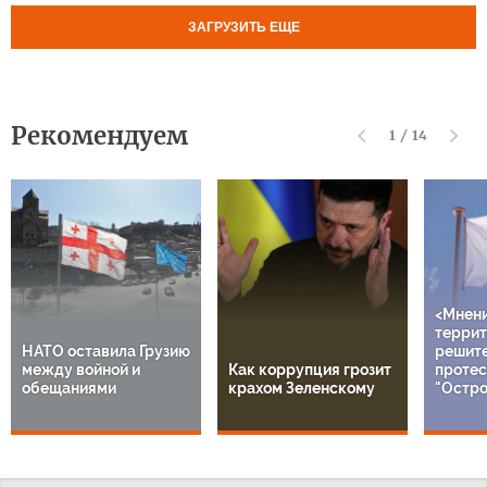
ЗАГРУЗИТЬ ЕЩЕ
Рекомендуем
1
/
14
<Мнен
террит
НАТО оставила Грузию
решит
между войной и
Как коррупция грозит
протес
обещаниями
крахом Зеленскому
"Остро