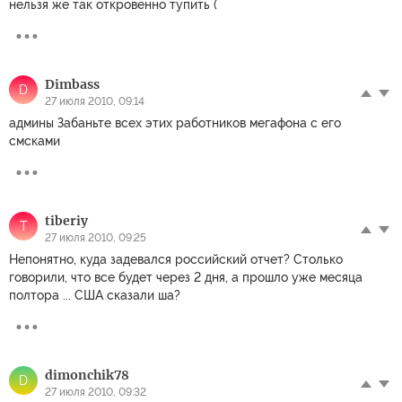
нельзя же так откровенно тупить (
Dimbass
D
27 июля 2010, 09:14
админы Забаньте всех этих работников мегафона с его
смсками
tiberiy
T
27 июля 2010, 09:25
Непонятно, куда задевался российский отчет? Столько
говорили, что все будет через 2 дня, а прошло уже месяца
полтора ... США сказали ша?
dimonchik78
D
27 июля 2010, 09:32