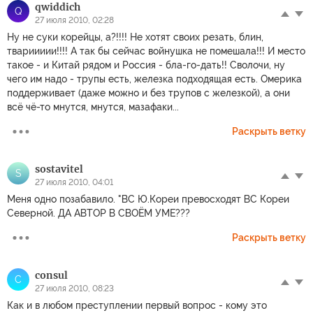
qwiddich
Q
27 июля 2010, 02:28
Ну не суки корейцы, а?!!!! Не хотят своих резать, блин,
твариииии!!!! А так бы сейчас войнушка не помешала!!! И место
такое - и Китай рядом и Россия - бла-го-дать!! Сволочи, ну
чего им надо - трупы есть, железка подходящая есть. Омерика
поддерживает (даже можно и без трупов с железкой), а они
всё чё-то мнутся, мнутся, мазафаки...
Раскрыть ветку
sostavitel
S
27 июля 2010, 04:01
Меня одно позабавило. "ВС Ю.Кореи превосходят ВС Кореи
Северной. ДА АВТОР В СВОЁМ УМЕ???
Раскрыть ветку
consul
C
27 июля 2010, 08:23
Как и в любом преступлении первый вопрос - кому это