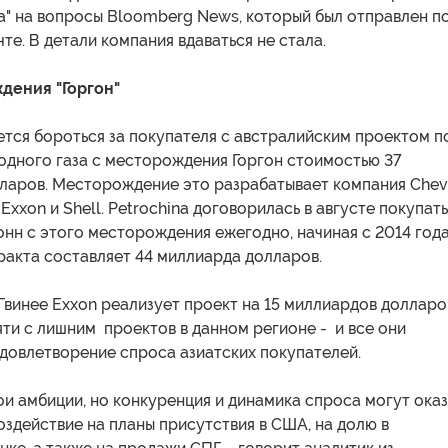
а" на вопросы Bloomberg News, который был отправлен п
те. В детали компания вдаваться не стала.
дения "Горгон"
ется бороться за покупателя с австралийским проектом п
дного газа с месторождения Горгон стоимостью 37
ларов. Месторождение это разрабатывает компания Chev
Exxon и Shell. Petrochina договорилась в августе покупать
онн с этого месторождения ежегодно, начиная с 2014 года
ракта составляет 44 миллиарда долларов.
винее Exxon реализует проект на 15 миллиардов долларо
яти с лишним проектов в данном регионе - и все они
довлетворение спроса азиатских покупателей.
вои амбиции, но конкуренция и динамика спроса могут оказ
здействие на планы присутствия в США, на долю в