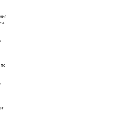
ния
ке.
ю
 по
о
ет