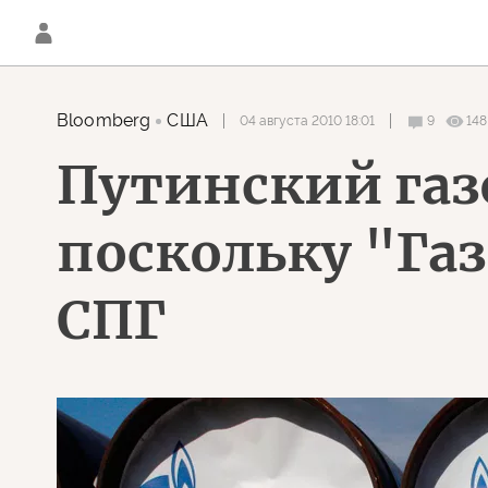
Bloomberg
США
04 августа 2010 18:01
9
148
Путинский газ
поскольку "Га
СПГ