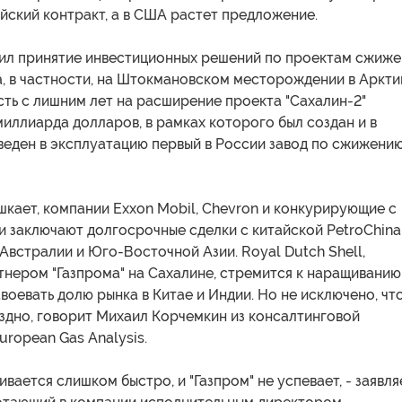
йский контракт, а в США растет предложение.
жил принятие инвестиционных решений по проектам сжиже
, в частности, на Штокмановском месторождении в Аркти
ть с лишним лет на расширение проекта "Сахалин-2"
иллиарда долларов, в рамках которого был создан и в
веден в эксплуатацию первый в России завод по сжижени
кает, компании Exxon Mobil, Chevron и конкурирующие с
 заключают долгосрочные сделки с китайской PetroChina
Австралии и Юго-Восточной Азии. Royal Dutch Shell,
тнером "Газпрома" на Сахалине, стремится к наращиванию
авоевать долю рынка в Китае и Индии. Но не исключено, чт
здно, говорит Михаил Корчемкин из консалтинговой
uropean Gas Analysis.
ивается слишком быстро, и "Газпром" не успевает, - заявля