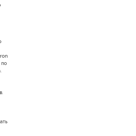
о
о
ron
 по
.
в.
ать