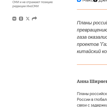
СМИ и не отражают позицию
редакции ИноСМИ
Планы росси
превращению
газа оказали
проектов "Га
китайский к
Анна Ширяе
Планы российск
России в глобал
связи с задержк