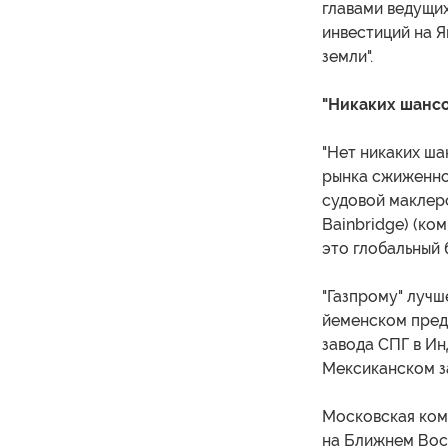
главами ведущих
инвестиций на Я
земли".
"Никаких шансо
"Нет никаких ша
рынка сжиженног
судовой маклерс
Bainbridge) (ко
это глобальный б
"Газпрому" лучш
йеменском предп
завода СПГ в Ин
Мексиканском за
Московская комп
на Ближнем Вост