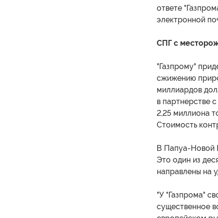
ответе "Газпром
электронной поч
СПГ с месторож
"Газпрому" прид
сжижению приро
миллиардов дол
в партнерстве с 
2,25 миллиона т
Стоимость конт
В Папуа-Новой Г
Это один из дес
направлены на у
"У "Газпрома" с
существенное во