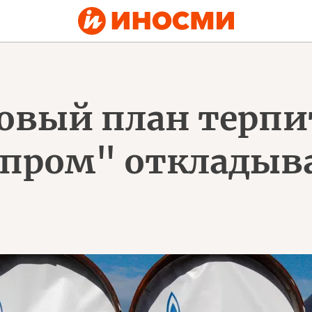
овый план терпит
зпром" откладыв