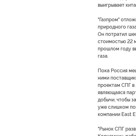
выигрывает кита
"Газпром" отло
природного газа
Он потратил шес
стоимостью 22 м
прошлом году в
газа.
Пока Россия меш
ними поставщики
проектам СПГ в 
являющаяся пар
добычи, чтобы з
уже слишком по
компании East E
"Рынок СПГ разв