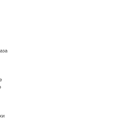
аза
е
о
ки