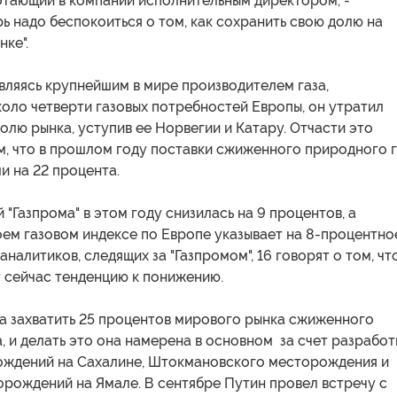
отающий в компании исполнительным директором, -
рь надо беспокоиться о том, как сохранить свою долю на
ке".
 являясь крупнейшим в мире производителем газа,
оло четверти газовых потребностей Европы, он утратил
лю рынка, уступив ее Норвегии и Катару. Отчасти это
м, что в прошлом году поставки сжиженного природного г
и на 22 процента.
 "Газпрома" в этом году снизилась на 9 процентов, а
оем газовом индексе по Европе указывает на 8-процентно
аналитиков, следящих за "Газпромом", 16 говорят о том, чт
 сейчас тенденцию к понижению.
а захватить 25 процентов мирового рынка сжиженного
, и делать это она намерена в основном за счет разработ
ождений на Сахалине, Штокмановского месторождения и
орождений на Ямале. В сентябре Путин провел встречу с