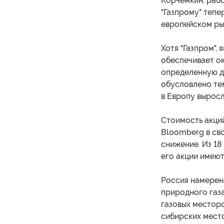
Корчемкин, раб
"Газпрому" тепе
европейском рын
Хотя "Газпром",
обеспечивает ок
определенную до
обусловлено те
в Европу выросл
Стоимость акций
Bloomberg в св
снижение. Из 18 
его акции имеют
Россия намерен
природного газа
газовых местор
сибирских мест