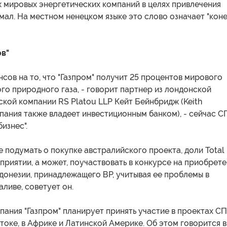
 мировых энергетических компаний в целях привлечения
мал. На местном ненецком языке это слово означает "кон
в"
нсов на то, что "Газпром" получит 25 процентов мирового
о природного газа, - говорит партнер из лондонской
кой компании RS Platou LLP Кейт Бейнбридж (Keith
мпания также владеет инвестиционным банком), - сейчас С
изнес".
е подумать о покупке австралийского проекта, доли Total 
риятии, а может, поучаствовать в конкурсе на приобрет
донезии, принадлежащего ВР, учитывая ее проблемы в
ливе, советует он.
ания "Газпром" планирует принять участие в проектах СП
оке, в Африке и Латинской Америке. Об этом говорится в