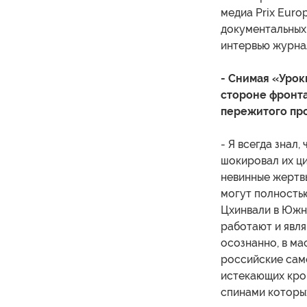
медиа Prix Euro
документальных
интервью журнал
- Снимая «Урок
стороне фронта,
пережитого пр
- Я всегда знал
шокировал их ци
невинные жертвы
могут полностью
Цхинвали в Южно
работают и явл
осознанно, в ма
российские само
истекающих кров
спинами которых