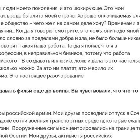
, люди моего поколения, и это шокирующе. Это мои
и, вроде бы элита моей страны. Хорошо оплачиваемая эли
е общество – чего же я на самом деле хочу? Временами я
янии... Когда я говорю: смотрите, это ложь, они надо мной
ло словно за пределами добра и зла, не было больше ника
оворят: такая наша работа. Тогда я понял, что я в
офессии, в неправильном бизнесе, потому что работа
ского ТВ создавать иллюзию, ложь и делать это настоль
колько можно. За это им платят, это мерило их
ма. Это настоящее разочарование.
давать фильм еще до войны. Вы чувствовали, что что-то
ры российской армии. Мои друзья проводили отпуск в Соч
даже сотни военных транспортных средств, которые ехал
узии. Вооруженные силы концентрировались на границе т
ой Осетии. Мои друзья, активисты российских