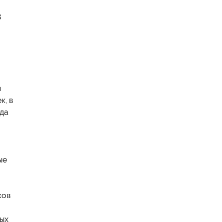
8
ы
к, в
гда
ые
ков
ых