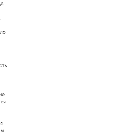
и,
,
ало
сть
ие
тья
ая
ом