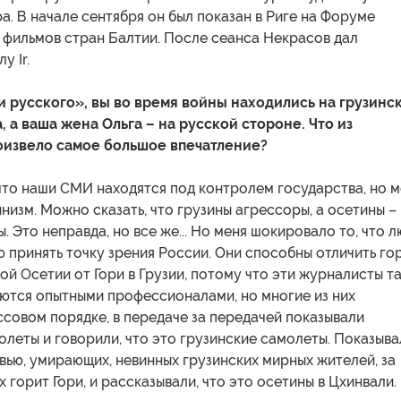
pa. В начале сентября он был показан в Риге на Форуме
 фильмов стран Балтии. После сеанса Некрасов дал
у Ir.
и русского», вы во время войны находились на грузинс
 а ваша жена Ольга – на русской стороне. Что из
оизвело самое большое впечатление?
, что наши СМИ находятся под контролем государства, но 
низм. Можно сказать, что грузины агрессоры, а осетины –
. Это неправда, но все же... Но меня шокировало то, что 
 принять точку зрения России. Они способны отличить го
й Осетии от Гори в Грузии, потому что эти журналисты т
яются опытными профессионалами, но многие из них
ссовом порядке, в передаче за передачей показывали
леты и говорили, что это грузинские самолеты. Показыва
ью, умирающих, невинных грузинских мирных жителей, за
 горит Гори, и рассказывали, что это осетины в Цхинвали.