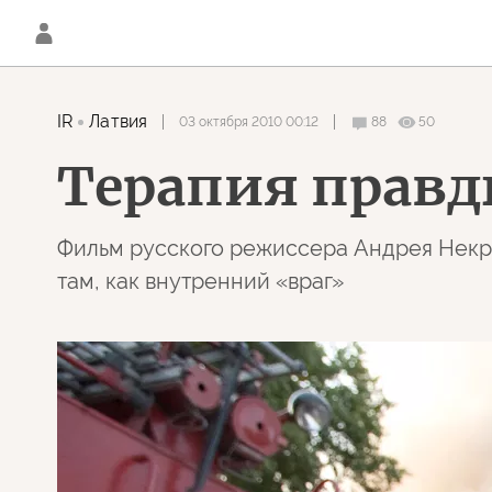
IR
Латвия
03 октября 2010 00:12
88
50
Терапия прав
Фильм русского режиссера Андрея Некрас
там, как внутренний «враг»