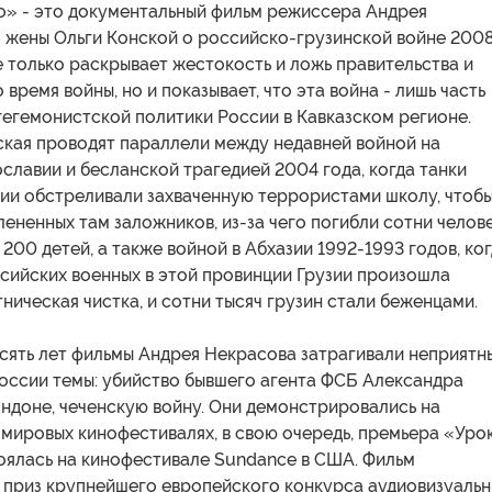
о» - это документальный фильм режиссера Андрея
о жены Ольги Конской о российско-грузинской войне 200
е только раскрывает жестокость и ложь правительства и
 время войны, но и показывает, что эта война - лишь часть
гегемонистской политики России в Кавказском регионе.
ская проводят параллели между недавней войной на
лавии и бесланской трагедией 2004 года, когда танки
ии обстреливали захваченную террористами школу, чтоб
ененных там заложников, из-за чего погибли сотни челове
 200 детей, а также войной в Абхазии 1992-1993 годов, ко
сийских военных в этой провинции Грузии произошла
ническая чистка, и сотни тысяч грузин стали беженцами.
сять лет фильмы Андрея Некрасова затрагивали неприятн
России темы: убийство бывшего агента ФСБ Александра
ндоне, чеченскую войну. Они демонстрировались на
мировых кинофестивалях, в свою очередь, премьера «Уро
оялась на кинофестивале Sundance в США. Фильм
 приз крупнейшего европейского конкурса аудиовизуальн