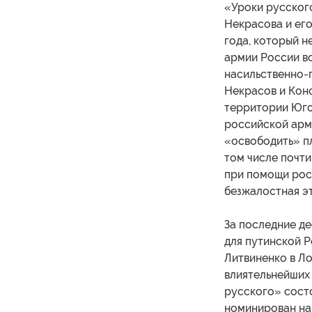
«Уроки русског
Некрасова и ег
года, который н
армии России во
насильственно-
Некрасов и Кон
территории Югос
российской арм
«освободить» пл
том числе почти
при помощи рос
безжалостная эт
За последние де
для путинской 
Литвиненко в Ло
влиятельнейших 
русского» сост
номинирован на