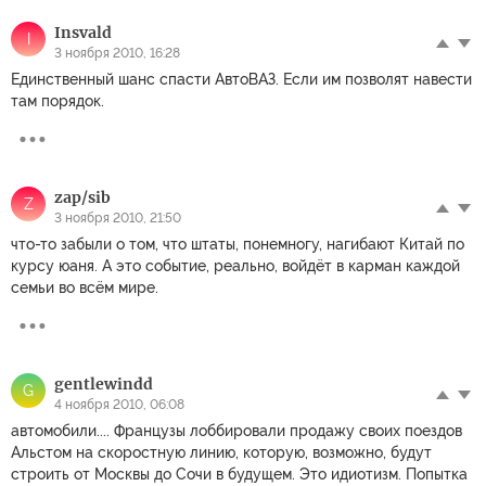
Insvald
I
3 ноября 2010, 16:28
Единственный шанс спасти АвтоВАЗ. Если им позволят навести
там порядок.
zap/sib
Z
3 ноября 2010, 21:50
что-то забыли о том, что штаты, понемногу, нагибают Китай по
курсу юаня. А это событие, реально, войдёт в карман каждой
семьи во всём мире.
gentlewindd
G
4 ноября 2010, 06:08
автомобили.... Французы лоббировали продажу своих поездов
Альстом на скоростную линию, которую, возможно, будут
строить от Москвы до Сочи в будущем. Это идиотизм. Попытка