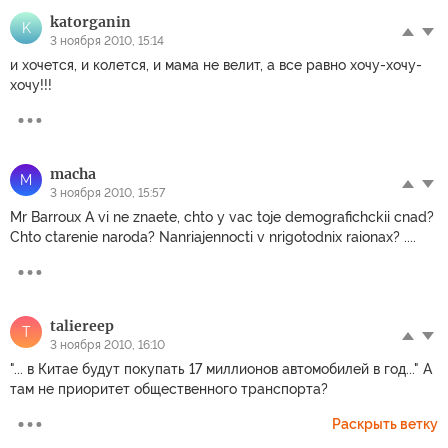
katorganin
K
3 ноября 2010, 15:14
и хочется, и колется, и мама не велит, а все равно хочу-хочу-
хочу!!!
macha
M
3 ноября 2010, 15:57
Mr Barroux A vi ne znaete, chto y vac toje demografichckii cnad?
Chto ctarenie naroda? Nanriajennocti v nrigotodnix raionax? ....
taliereep
T
3 ноября 2010, 16:10
"... в Китае будут покупать 17 миллионов автомобилей в год..." А
там не приоритет общественного транспорта?
Раскрыть ветку