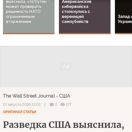
выяснила, что Путин
Американские
может проверить
кибервойска
решимость НАТО
столкнулись с
ограниченным
вереницей
Запад 
вторжением
самоубийств
Украи
The Wall Street Journal
США
0
277
07 августа 2026 22:02
ОРИГИНАЛ СТАТЬИ
Разведка США выяснила,