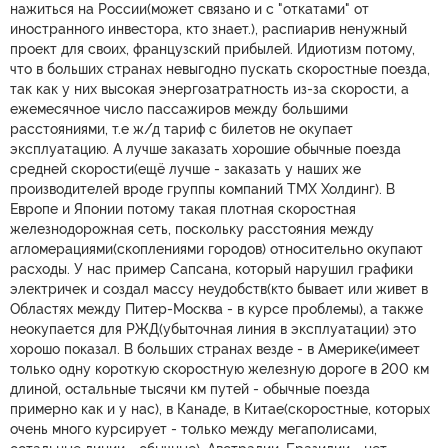
нажиться на России(может связано и с "откатами" от
иностранного инвестора, кто знает.), распиарив ненужный
проект для своих, французский прибылей. Идиотизм потому,
что в больших странах невыгодно пускать скоростные поезда,
так как у них высокая энергозатратность из-за скорости, а
ежемесячное число пассажиров между большими
расстояниями, т.е ж/д тариф с билетов не окупает
эксплуатацию. А лучше заказать хорошие обычные поезда
средней скорости(ещё лучше - заказать у наших же
производителей вроде группы компаний ТМХ Холдинг). В
Европе и Японии потому такая плотная скоростная
железнодорожная сеть, поскольку расстояния между
агломерациями(скоплениями городов) относительно окупают
расходы. У нас пример Сапсана, который нарушил графики
электричек и создал массу неудобств(кто бывает или живет в
Областях между Питер-Москва - в курсе проблемы), а также
неокупается для РЖД(убыточная линия в эксплуатации) это
хорошо показал. В больших странах везде - в Америке(имеет
только одну короткую скоростную железную дорогe в 200 км
длиной, остальные тысячи км путей - обычные поезда
примерно как и у нас), в Канаде, в Китае(скоростные, которых
очень много курсирует - только между мегаполисами,