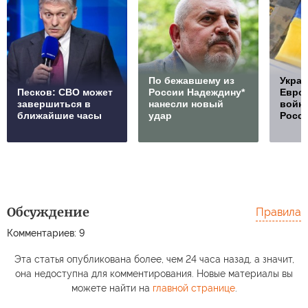
По бежавшему из
Украи
Песков: СВО может
России Надеждину*
Европ
завершиться в
нанесли новый
войну
ближайшие часы
удар
Росс
Обсуждение
Правила
Комментариев: 9
Эта статья опубликована более, чем 24 часа назад, а значит,
она недоступна для комментирования. Новые материалы вы
можете найти на
главной странице
.