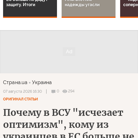
защиту. Итоги
надежды угасли
сопер
Страна.ua
Украина
0
294
07 августа 2026 16:30
ОРИГИНАЛ СТАТЬИ
Почему в ВСУ "исчезает
оптимизм", кому из
украинцев в ЕС больше не