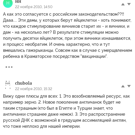
нн
Н
22 ноября 2010, 14:50
А как это согласуется с российским законодательством??!!
Дааа.... Эти дамы, у которых берут яйцеклетки - хоть понимают,
что каждое стимулирование яичников старит их - и яичники, и
дам - на несколько лет? В результате стимуляции можно
получить десятки яйцеклеток, при этом яичники изнашиваются,
и процесс необратим. И очень характерно, что и тут
вмешались гамэрыканцы. Совсем как в случае с умерщвлением
ребенка в Краматорске посредством "вакцинации".
chubola
22 ноября 2010, 15:32
Вижу одни плюсы для всех: 1. Это возобновляемый ресурс, как
например зерно. 2. Новое поеоление англичанок будет не
таким страшным (кто был в Египте и Турции знает, что
англичанки страшнее даже немок). 3. Это распространение
русской ДНК с возможной в грядущем ассимиляцией англян,
что тоже неплохо для нашей империи.