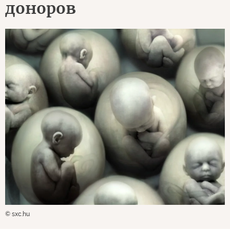
доноров
© sxc.hu