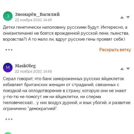
Звонарёв_Василий
З
22 ноября 2010, 14:48
Детки генетически наполовину русскими будут. Интересно, а
они(англичане) не боятся врожденной русской лени, пьянства,
воровства?) А то мало ли, вдруг русские гены проявят себя:)
Раскрыть ветку
MaskOleg
M
22 ноября 2010, 14:49
Серал говорит, что банк замороженных русских яйцеклеток
избавляет британских женщин от страданий, связанных с
поездкой на оплодотворение в страну, которую они не знают
у-тю-тю не помогут им ни яйцеклетки, ни сперма
(человеческая)... у них воздух дурной, и язык убогий, и развитие
ограничено "демократией".