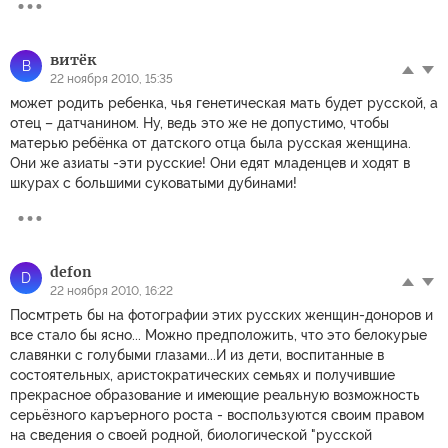
витёк
В
22 ноября 2010, 15:35
может родить ребенка, чья генетическая мать будет русской, а
отец – датчанином. Ну, ведь это же не допустимо, чтобы
матерью ребёнка от датского отца была русская женщина.
Они же азиаты -эти русские! Они едят младенцев и ходят в
шкурах с большими суковатыми дубинами!
defon
D
22 ноября 2010, 16:22
Посмтреть бы на фотографии этих русских женщин-доноров и
все стало бы ясно... Можно предположить, что это белокурые
славянки с голубыми глазами...И из дети, воспитанные в
состоятельных, аристократических семьях и получившие
прекрасное образование и имеющие реальную возможность
серьёзного каръерного роста - воспользуются своим правом
на сведения о своей родной, биологической "русской