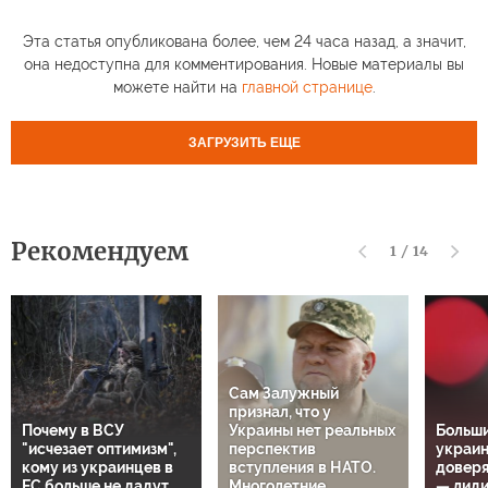
Эта статья опубликована более, чем 24 часа назад, а значит,
она недоступна для комментирования. Новые материалы вы
можете найти на
главной странице
.
ЗАГРУЗИТЬ ЕЩЕ
Рекомендуем
1
/
14
Сам Залужный
признал, что у
Почему в ВСУ
Украины нет реальных
Больш
"исчезает оптимизм",
перспектив
украин
кому из украинцев в
вступления в НАТО.
довер
ЕС больше не дадут
Многолетние
— лиди