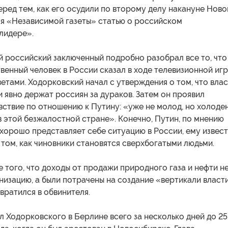
ред тем, как его осудили по второму делу накануне Ново
ля «Независимой газеты» статью о российском
лидере».
й российский заключенный подробно разобрал все то, что
енный человек в России сказал в ходе телевизионной игр
етами. Ходорковский начал с утверждения о том, что влас
 явно держат россиян за дураков. Затем он проявил
ствие по отношению к Путину: «уже не молод, но холоден
 этой безжалостной стране». Конечно, Путин, по мнению
хорошо представляет себе ситуацию в России, ему извес
 том, как чиновники становятся сверхбогатыми людьми.
е того, что доходы от продажи природного газа и нефти н
изацию, а были потрачены на создание «вертикали власти
вратился в обвинителя.
л Ходорковского в Берлине всего за несколько дней до 25