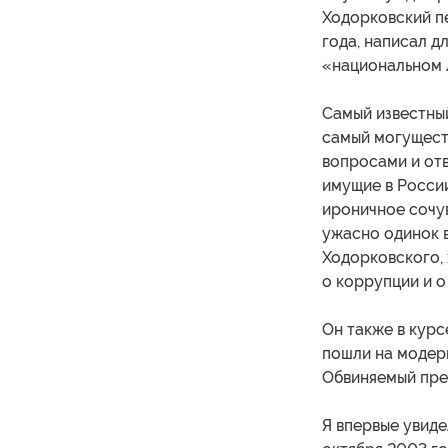
Ходорковский пе
года, написал д
«национальном 
Самый известны
самый могуществ
вопросами и отв
имущие в России
ироничное сочув
ужасно одинок в
Ходорковского, 
о коррупции и о
Он также в курс
пошли на модерн
Обвиняемый пре
Я впервые увиде