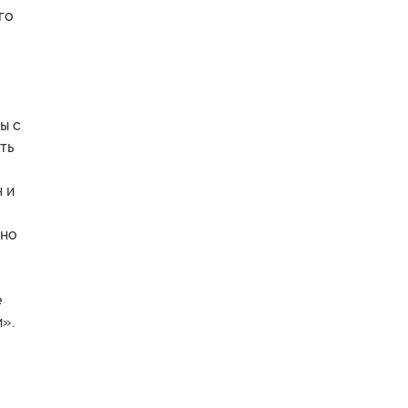
го
ы с
ть
 и
тно
е
».