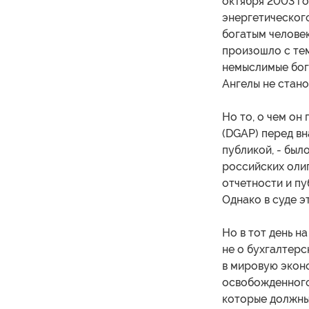
октября 2003 го
энергетического
богатым человек
произошло с тем
немыслимые бога
Ангелы не стан
Но то, о чем он
(DGAP) перед вн
публикой, - был
российских олиг
отчетности и пу
Однако в суде э
Но в тот день н
не о бухгалтерс
в мировую эконо
освобожденного 
которые должны