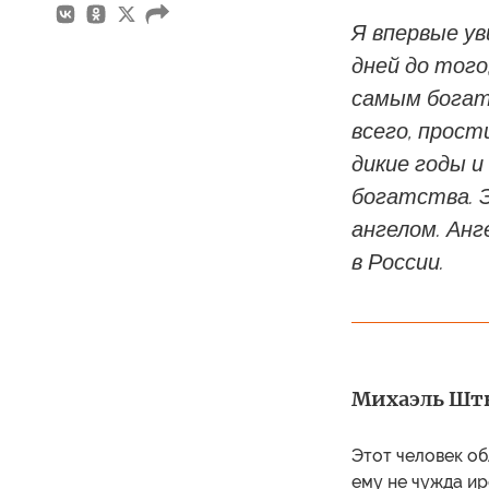
Я впервые ув
дней до того
самым богаты
всего, прост
дикие годы и
богатства. 
ангелом. Ан
в России.
Михаэль Штю
Этот человек о
ему не чужда ир