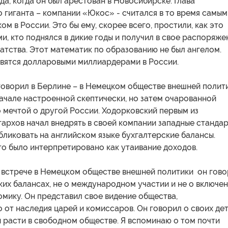
да, когда он был арестован в Новосибирске. Глава
 гиганта – компании «Юкос» - считался в то время самым
ом в России. Это бы ему, скорее всего, простили, как это
и, кто поднялся в дикие годы и получил в свое распоряже
тства. Этот математик по образованию не был ангелом.
овятся долларовыми миллиардерами в России.
 говорил в Берлине – в Немецком обществе внешней полит
ачале настроенной скептически, но затем очарованной
о мечтой о другой России. Ходорковский первым из
архов начал внедрять в своей компании западные станда
бликовать на английском языке бухгалтерские балансы.
то было интерпретировано как утаивание доходов.
а встрече в Немецком обществе внешней политики он гов
ких балансах, не о международном участии и не о включе
мику. Он представил свое видение общества,
от наследия царей и комиссаров. Он говорил о своих дет
 расти в свободном обществе. Я вспоминаю о том почти