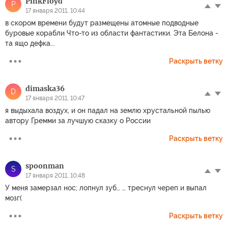
PinkFloyd
P
17 января 2011, 10:44
в скором времени будут размещены атомные подводные
буровые корабли Что-то из области фантастики. Эта Белона -
та ящо дефка...
Раскрыть ветку
dimaska36
D
17 января 2011, 10:47
я выдыхала воздух, и он падал на землю хрустальной пылью
автору Гремми за лучшую сказку о России
Раскрыть ветку
spoonman
S
17 января 2011, 10:48
У меня замерзал нос; лопнул зуб… … треснул череп и выпал
мозг(
Раскрыть ветку