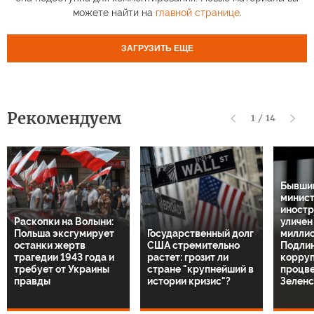
можете найти на
главной странице
.
ЗАГРУЗИТЬ ЕЩЕ
Рекомендуем
1
/
14
Бывший
минис
иностр
Раскопки на Волыни:
уличен
Польша эксгумирует
Государственный долг
миллио
останки жертв
США стремительно
Подли
трагедии 1943 года и
растет: грозит ли
корруп
требует от Украины
стране "крупнейший в
процв
правды
истории кризис"?
Зелен