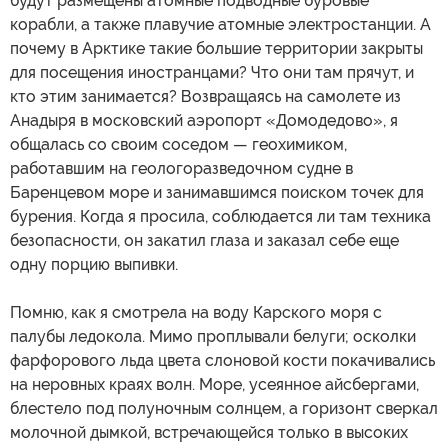
будут размещены атомные подводные буровые
корабли, а также плавучие атомные электростанции. А
почему в Арктике такие большие территории закрыты
для посещения иностранцами? Что они там прячут, и
кто этим занимается? Возвращаясь на самолете из
Анадыря в московский аэропорт «Домодедово», я
общалась со своим соседом — геохимиком,
работавшим на геологоразведочном судне в
Баренцевом море и занимавшимся поиском точек для
бурения. Когда я просила, соблюдается ли там техника
безопасности, он закатил глаза и заказал себе еще
одну порцию выпивки.
Помню, как я смотрела на воду Карского моря с
палубы ледокола. Мимо проплывали белуги; осколки
фарфорового льда цвета слоновой кости покачивались
на неровных краях волн. Море, усеянное айсбергами,
блестело под полуночным солнцем, а горизонт сверкал
молочной дымкой, встречающейся только в высоких