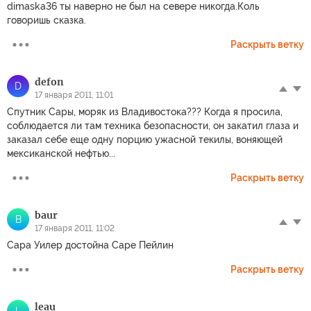
dimaska36 ты наверно не был на севере никогда.Коль
говоришь сказка.
Раскрыть ветку
defon
D
17 января 2011, 11:01
Спутник Сары, моряк из Владивостока??? Когда я просила,
соблюдается ли там техника безопасности, он закатил глаза и
заказал себе еще одну порцию ужасной текилы, воняющей
мексиканской нефтью...
Раскрыть ветку
baur
B
17 января 2011, 11:02
Сара Уилер достойна Саре Пейлин
Раскрыть ветку
leau
L