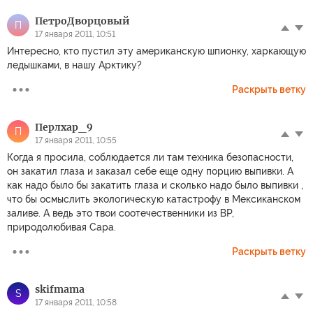
ПетроДворцовый
П
17 января 2011, 10:51
Интересно, кто пустил эту американскую шпионку, харкающую
ледышками, в нашу Арктику?
Раскрыть ветку
Перлхар_9
П
17 января 2011, 10:55
Когда я просила, соблюдается ли там техника безопасности,
он закатил глаза и заказал себе еще одну порцию выпивки. А
как надо было бы закатить глаза и сколько надо было выпивки ,
что бы осмыслить экологическую катастрофу в Мексиканском
заливе. А ведь это твои соотечественники из ВР,
природолюбивая Сара.
Раскрыть ветку
skifmama
S
17 января 2011, 10:58