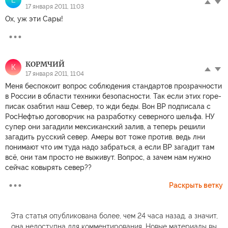
17 января 2011, 11:03
Ох, уж эти Сары!
КОРМЧИЙ
К
17 января 2011, 11:04
Меня беспокоит вопрос соблюдения стандартов прозрачности
в России в области техники безопасности. Так если этих горе-
писак озабтил наш Север, то жди беды. Вон ВР подписала с
РосНефтью договорчик на разработку северного шельфа. НУ
супер они загадили мексиканский залив, а теперь решили
загадить русский север. Амеры вот тоже против. ведь лни
понимают что им туда надо забраться, а если ВР загадит там
всё, они там просто не выживут. Вопрос, а зачем нам нужно
сейчас ковырять север??
Раскрыть ветку
Эта статья опубликована более, чем 24 часа назад, а значит,
она недоступна для комментирования. Новые материалы вы