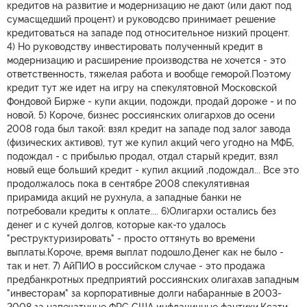
кредитов на развитие и модернизацию не дают (или дают под
сумасщедший процент) и руководсво принимает решение
кредитоваться на западе под относительное низкий процент.
4) Но руководству инвестировать полученный кредит в
модернизацию и расширение производства не хочется - это
ответственность, тяжелая работа и вообще геморой.Поэтому
кредит тут же идет на игру на спекулятовной Московской
Фондовой Бирже - купи акции, подожди, продай дороже - и по
новой. 5) Короче, бизнес россиянских олигархов до осени
2008 года был такой: взял кредит на западе под залог завода
(физических активов), тут же купил акций чего угодно на МФБ,
подождал - с прибылью продал, отдал старый кредит, взял
новый еще больший кредит - купил акциий ,подождал... Все это
продолжалось пока в сентябре 2008 спекулятивная
прирамида акций не рухнула, а западные банки не
потребовали кредиты к оплате.... 6)Oлигархи остались без
денег и с кучей долгов, которые как-то удалось
"реструктуризировать" - просто оттянуть во времени
выплаты.Короче, время выплат подошло.Денег как не было -
так и нет. 7) АйПИО в российском случае - это продажа
предбанкротныx предприятий россиянских олигахав западным
"инвесторам" за корпоративные долги набаранные в 2003-