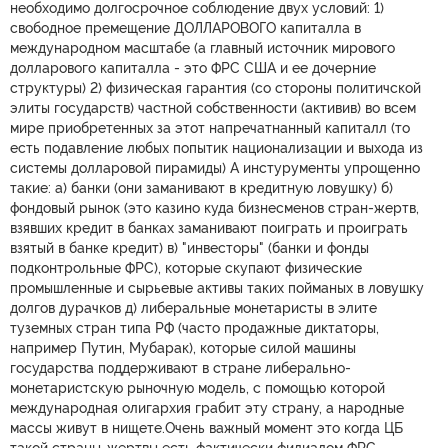
необходимо долгосрочное соблюдение двух условий: 1)
свободное премещение ДОЛЛАРОВОГО капиталла в
международном масштабе (а главный источник мирового
долларового капиталла - это ФРС США и ее дочерние
структуры) 2) физическая гарантия (со стороны политичской
элиты государств) частной собственности (активив) во всем
мире приобретенных за этот напречатнанный капиталл (то
есть подавление любых попытик национализации и выхода из
системы долларовой пирамиды) А инстурументы упрощенно
такие: а) банки (они заманивают в кредитную ловушку) б)
фондовый рынок (это казино куда бизнесменов стран-жертв,
взявших кредит в банках заманивают поиграть и проиграть
взятый в банке кредит) в) "инвесторы" (банки и фонды
подконтрольные ФРС), которые скупают физические
промышленные и сырьевые активы таких пойманых в ловушку
долгов дурачков д) либеральные монетаристы в элите
туземных стран типа РФ (часто продажные диктаторы,
например Путин, Мубарак), которые силой машины
государства поддерживают в стране либерально-
монетаристскую рыночную модель, с помощью которой
международная олигархия грабит эту страну, а народные
массы живут в нищете.Очень важный момент это когда ЦБ