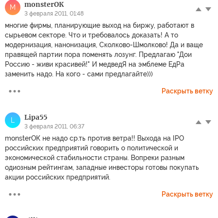
monsterОК
M
3 февраля 2011, 01:48
многие фирмы, планирующие выход на биржу, работают в
сырьевом секторе. Что и требовалось доказать! А то
модернизация, нанонизация, Сколково-Шмолково! Да и ваще
правящей партии пора поменять лозунг. Предлагаю "Дои
Россию - живи красивей!" И медведЯ на эмблеме ЕдРа
заменить надо. На кого - сами предлагайте)))
Раскрыть ветку
Lipa55
L
3 февраля 2011, 06:37
monsterОК не надо ср.ть против ветра!! Выхода на IPO
российских предприятий говорить о политической и
экономической стабильности страны. Вопреки разным
одиозным рейтингам, западные инвесторы готовы покупать
акции российских предприятий.
Раскрыть ветку