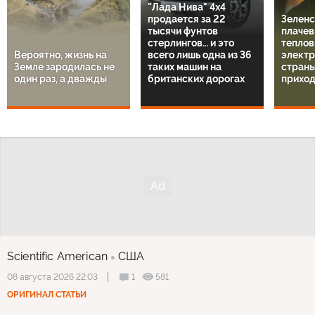
"Лада Нива" 4х4
продается за 22
Зеленс
тысячи фунтов
плачев
стерлингов… и это
теплов
Вероятно, жизнь на
всего лишь одна из 36
электр
Земле зародилась не
таких машин на
страны
один раз, а дважды
британских дорогах
приход
Scientific American
США
1
581
08 августа 2026 22:03
ОРИГИНАЛ СТАТЬИ