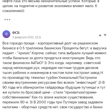
нефте-газа это весьма незначительные успехи. Которые, в
целом, на поднятие и развитие экономики влияют мало. К
сожалению)))
ФСБ
Ф
3 февраля 2011, 12:11
Все гораздо проще - корпоративный долг на рашкинском
бизнесе в 0.5 триллиона бакинских Проценты бегут, а выручка
падает - "кризис".Короче, сейчас типа выбрали лучший момент,
чтобы банально за долги продаться иностранцам. Ведь что
такое физически АйПиО? 1) Это когда, нарпимер, советский
народ непокладая рук, недоeдая честным трудом десяков
тысяч рабочих и инженеров в чистом поле построил завод Н.
по производству тяжелых турбин.Уникальный.Постpоили
своими внутренними ресурсами без всяких "инвестиций". 2) В
90 годы его обанкроитли гайдаровцы (будущие путинцы) и тут
же купили по бросовой цене - стали "прихватизаторами-
собственниакми" Как-то, влачя жалкое существование,
пережили 90-е. 3) В 2000 годы при Путлере завод задавили
налогами - обортных средств нет, свое государство и банки