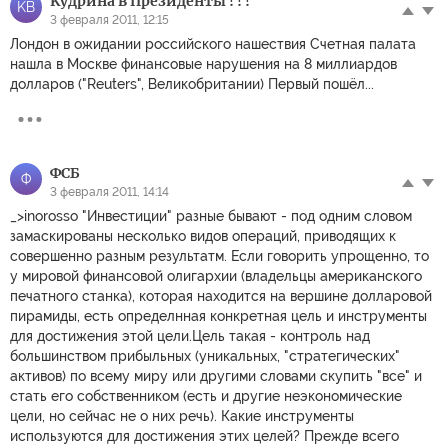
Kудринa в Прeзидeнты ! ! !
KВ
3 февраля 2011, 12:15
Лондон в ожидании российского нашествия Счетная палата
нашла в Москве финансовые нарушения на 8 миллиардов
долларов ("Reuters", Великобритании) Первый пошёл...
ФСБ
Ф
3 февраля 2011, 14:14
_>inorosso "Инвестиции" разные бывают - под одним словом
замаскированы несколько видов операций, приводящих к
совершенно разным результатм. Если говорить упрощенно, то
у мировой финансовой олигархии (владельцы американского
печатного станка), которая находится на вершине долларовой
пирамиды, есть определннaя конкретная цель и инструменты
для достижения этой цели.Цель такая - контроль над
большинством прибыльных (уникальных, "стратегических"
активов) по всему миру или другими словами скупить "все" и
стать его собственником (есть и другие неэкономические
цели, но сейчас не о них речь). Какие инструменты
используются для достижения этих целей? Прежде всего