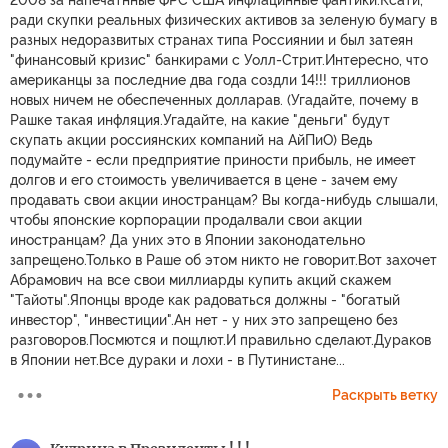
2008 за напечатнные ФРС США инфлацинные фантики.Ксати,
ради скупки реальных физических активов за зеленую бумагу в
разных недоразвитых странах типа Россиянии и был затеян
"финансовый кризис" банкирами с Уолл-Стрит.Интересно, что
американцы за последние два года создли 14!!! триллионов
новых ничем не обеспеченных долларав. (Угадайте, почему в
Рашке такая инфляция.Угадайте, на какие "деньги" будут
скупать акции россиянских компаний на АйПиО) Ведь
подумайте - если предприятие приности прибыль, не имеет
долгов и его стоимость увеличивается в цене - зачем ему
продавать свои акции иноcтранцам? Вы когда-нибудь слышали,
чтобы японские корпорации продалвали свои акции
инocтранцам? Да уних это в Японии законодательно
запрещено.Только в Pаше об этом никто не говорит.Вот захочет
Абрамович на все свои миллиарды купить акций скажем
"Тайоты".Японцы вроде как радоваться должны - "богатый
инвестор", "инвестиции".Ан нет - у них это запрещено без
разговоров.Посмются и пощлют.И правильно сделают.Дураков
в Японии нет.Все дураки и лохи - в Путинистане...
Раскрыть ветку