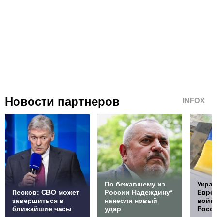
Новости партнеров
INFOX
По бежавшему из
Украи
Песков: СВО может
России Надеждину*
Европ
завершиться в
нанесли новый
войну
ближайшие часы
удар
Росс