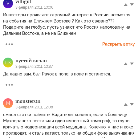
villigut
V
3 февраля 2011, 10:06
Инвесторы проявляют огромный интерес к России, несмотря
на события на Ближнем Востоке ? Как это связано???
Подарите им глобус, пусть узнают что Россия наполовину на
Дальнем Востоке, а не на Ближнем
Раскрыть ветку
пустой кочан
ПК
3 февраля 2011, 10:37
Да ладно вам, был Рачок в попе, в попе и останется.
monsterОК
M
3 февраля 2011, 12:08
смысл статьи поймёте. Видите ли, коллега, если в больницу
Мухосранска поставили один импортный томограф, то глупо
кричать о модернизации всей медицины. Конечно, у нас и кокс
производят, и сталь катают, только на общем фоне выкачивания