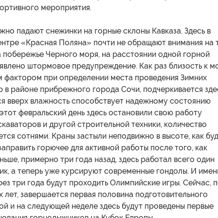
ортивного мероприятия.
жно падают снежинки на горные склоны Кавказа. Здесь в
нтре «Красная Поляна» почти не обращают внимания на т
на побережье Черного моря, на расстоянии одной горной
ъявлено штормовое предупреждение. Как раз близость к 
м фактором при определении места проведения Зимних
 в районе прибрежного города Сочи, подчеркивается зде
я вверх влажность способствует надежному состоянию
В этот февральский день здесь остановили свою работу
каваторов и другой строительной техники, количество
тся сотнями. Краны застыли неподвижно в высоте, как бу
аправить горючее для активной работы после того, как
аньше, примерно три года назад, здесь работал всего один
ик, а теперь уже курсируют современные гондолы. И име
рез три года будут проходить Олимпийские игры. Сейчас, 
 лет, завершается первая половина подготовительного
той и на следующей неделе здесь будут проведены первые
нования горнолыжников на Кубок Европы.