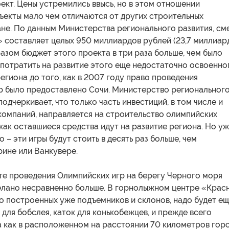
оект. Цены устремились ввысь, но в этом отношении
ъекты мало чем отличаются от других строительных
не. По данным Министерства регионального развития, см
 составляет целых 950 миллиардов рублей (23,7 миллиар
разом бюджет этого проекта в три раза больше, чем было
потратить на развитие этого еще недостаточно освоенно
гиона до того, как в 2007 году право проведения
р было предоставлено Сочи. Министерство региональног
подчеркивает, что только часть инвестиций, в том числе и
компаний, направляется на строительство олимпийских
 как оставшиеся средства идут на развитие региона. Но у
о – эти игры будут стоить в десять раз больше, чем
рине или Ванкувере.
те проведения Олимпийских игр на берегу Черного моря
елано несравненно больше. В горнолыжном центре «Крас
о построенных уже подъемников и склонов, надо будет е
 для бобслея, каток для конькобежцев, и прежде всего
а как в расположенном на расстоянии 70 километров гор