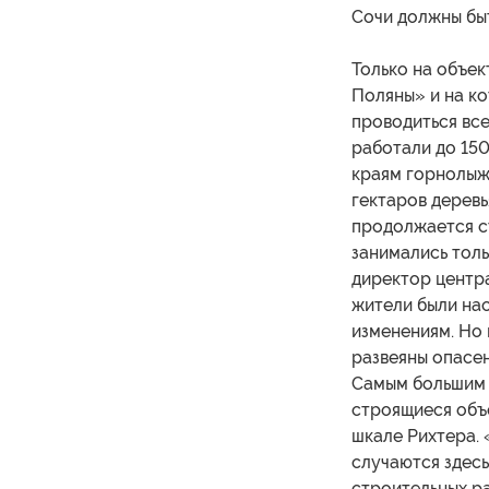
Сочи должны бы
Только на объек
Поляны» и на ко
проводиться вс
работали до 150
краям горнолыж
гектаров деревь
продолжается с
занимались толь
директор центр
жители были на
изменениям. Но 
развеяны опасе
Самым большим 
строящиеся объ
шкале Рихтера. 
случаются здесь
строительных р