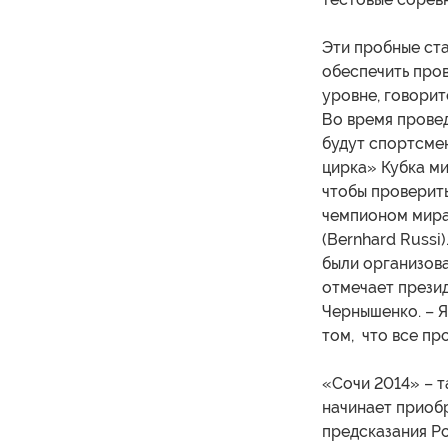
Эти пробные ста
обеспечить про
уровне, говори
Во время прове
будут спортсме
цирка» Кубка ми
чтобы проверит
чемпионом мира
(Bernhard Russi
были организова
отмечает прези
Чернышенко. – Я
том, что все пр
«Сочи 2014» – т
начинает приоб
предсказания Ро