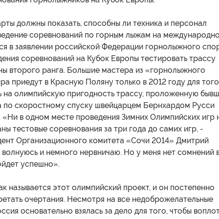
рты должны показать, способны ли техника и персонал
ведение соревнований по горным лыжам на международн
тся в заявлении российской Федерации горнолыжного спор
дения соревнований на Кубок Европы тестировать трассу
ны второго ранга. Большие мастера из «горнолыжного
ра приедут в Красную Поляну только в 2012 году для того
ь на олимпийскую пригодность трассу, проложенную быв
 по скоростному спуску швейцарцем Бернхардом Русси
). «Ни в одном месте проведения Зимних Олимпийских игр 
ны тестовые соревнования за три года до самих игр, -
дент Организационного комитета «Сочи 2014» Дмитрий
 волнуюсь и немного нервничаю. Но у меня нет сомнений 
ойдет успешно».
ак называется этот олимпийский проект, и он постепенно
ретать очертания. Несмотря на все недоброжелательные
ссия основательно взялась за дело для того, чтобы вопло