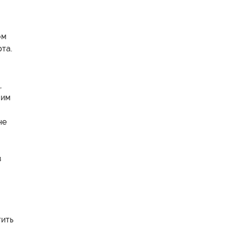
ом
та.
,
шим
не
в
тить