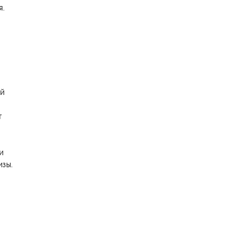
я.
ой
т
и
зы.