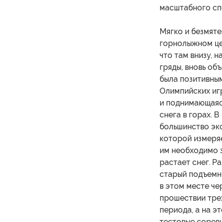
масштабного сп
Мягко и безмяте
горнолыжном це
что там внизу, 
гряды, вновь об
была позитивны
Олимпийских игр
и поднимающаяс
снега в горах. 
большинство экс
которой измеряе
им необходимо з
растает снег. Р
старый подъемн
в этом месте че
прошествии трех
периода, а на э
тестовые сорев