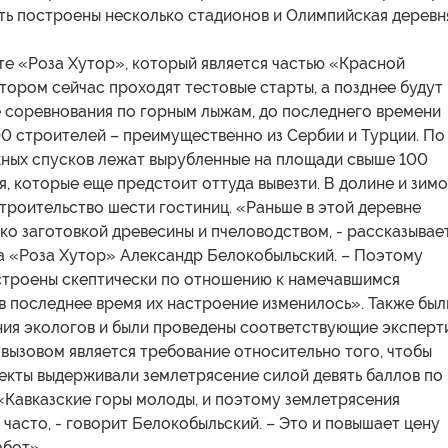
ть построены несколько стадионов и Олимпийская деревн
те «Роза Хутор», который является частью «Красной
тором сейчас проходят тестовые старты, а позднее будут
е соревнования по горным лыжам, до последнего времени
0 строителей – преимущественно из Сербии и Турции. По
ных спусков лежат вырубленные на площади свыше 100
я, которые еще предстоит оттуда вывезти. В долине и зим
троительство шести гостиниц. «Раньше в этой деревне
ко заготовкой древесины и пчеловодством, - рассказывае
а «Роза Хутор» Александр Белокобыльский. – Поэтому
строены скептически по отношению к намечавшимся
в последнее время их настроение изменилось». Также был
ния экологов и были проведены соответствующие эксперти
вызовом является требование относительно того, чтобы
екты выдерживали землетрясение силой девять баллов по
«Кавказские горы молоды, и поэтому землетрясения
 часто, - говорит Белокобыльский. – Это и повышает цену
абот».