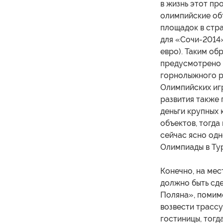
в жизнь этот пр
олимпийские об
площадок в стра
для «Сочи-2014»
евро). Таким об
предусмотрено 
горнолыжного ре
Олимпийских иг
развития также 
деньги крупных 
объектов, тогда
сейчас ясно одн
Олимпиады в Ту
Конечно, на мес
должно быть сд
Поляна», помим
возвести трассу
гостиницы, тогд