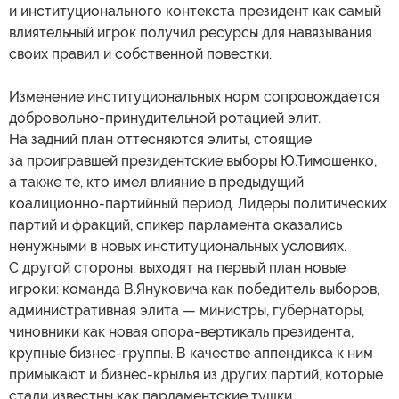
и институционального контекста президент как самый
влиятельный игрок получил ресурсы для навязывания
своих правил и собственной повестки.
Изменение институциональных норм сопровождается
добровольно-принудительной ротацией элит.
На задний план оттесняются элиты, стоящие
за проигравшей президентские выборы Ю.Тимошенко,
а также те, кто имел влияние в предыдущий
коалиционно-партийный период. Лидеры политических
партий и фракций, спикер парламента оказались
ненужными в новых институциональных условиях.
С другой стороны, выходят на первый план новые
игроки: команда В.Януковича как победитель выборов,
административная элита — министры, губернаторы,
чиновники как новая опора-вертикаль президента,
крупные бизнес-группы. В качестве аппендикса к ним
примыкают и бизнес-крылья из других партий, которые
стали известны как парламентские тушки.