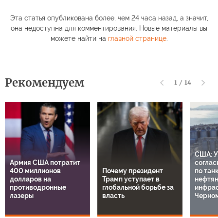
Эта статья опубликована более, чем 24 часа назад, а значит,
она недоступна для комментирования. Новые материалы вы
можете найти на
главной странице
.
Рекомендуем
1
/
14
США: У
Армия США потратит
соглас
400 миллионов
Почему президент
по тан
долларов на
Трамп уступает в
нефтя
противодронные
глобальной борьбе за
инфрас
лазеры
власть
Черно