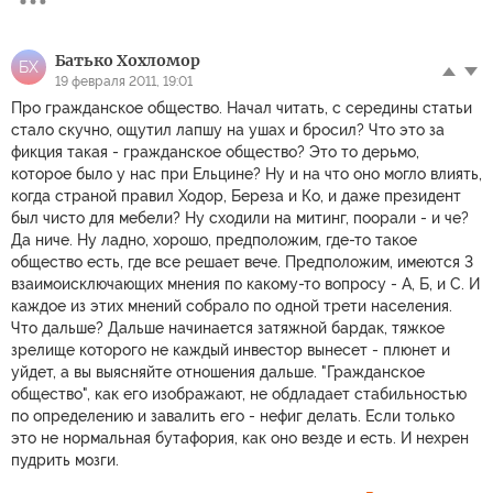
Батько Хохломор
БХ
19 февраля 2011, 19:01
Про гражданское общество. Начал читать, с середины статьи
стало скучно, ощутил лапшу на ушах и бросил? Что это за
фикция такая - гражданское общество? Это то дерьмо,
которое было у нас при Ельцине? Ну и на что оно могло влиять,
когда страной правил Ходор, Береза и Ко, и даже президент
был чисто для мебели? Ну сходили на митинг, поорали - и че?
Да ниче. Ну ладно, хорошо, предположим, где-то такое
общество есть, где все решает вече. Предположим, имеются 3
взаимоисключающих мнения по какому-то вопросу - А, Б, и С. И
каждое из этих мнений собрало по одной трети населения.
Что дальше? Дальше начинается затяжной бардак, тяжкое
зрелище которого не каждый инвестор вынесет - плюнет и
уйдет, а вы выясняйте отношения дальше. "Гражданское
общество", как его изображают, не обдладает стабильностью
по определению и завалить его - нефиг делать. Если только
это не нормальная бутафория, как оно везде и есть. И нехрен
пудрить мозги.