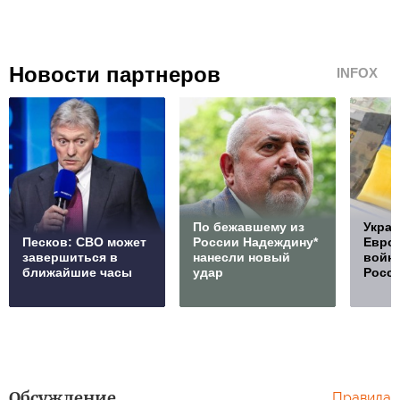
Новости партнеров
INFOX
По бежавшему из
Украи
Песков: СВО может
России Надеждину*
Европ
завершиться в
нанесли новый
войну
ближайшие часы
удар
Росс
Обсуждение
Правила