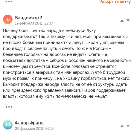
Раскрыть ветку
Владимир 2
В2
19 февраля 2011, 22:37
Почему большинство народа в Беларуси Луку
поддерживають? Так, а почему ж и нет, есля при нем живется
не плохо: больницы принимають и лечут, школы учат, заводы
производят, селяне пашуть и сеють. То ж и в России –
беженцев голодных на дорогах не видать. Опять же,
показатель достатка – сябров и россиян немного на заработки
к иноземцам стремятся. Все боле головастые стремятся
пристроиться в америках там или европах. А что б трудовой
мужик пошел, к примеру … на Украину горбатиться, нет такого.
Выходит поддержка народа власти не от её структуры идеть
или президенского правления зависит. Народ поддерживает
власть, которая ему жить по-человечески не мешат.
Федор Фрaнк
ФФ
20 февраля 2011, 02:14