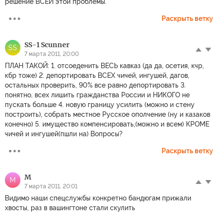
решение ВСЕЙ этой проблемы.
Раскрыть ветку
SS-1 Scunner
SS
7 марта 2011, 20:00
ПЛАН ТАКОЙ: 1. отсоеденить ВЕСЬ кавказ (да да, осетия, кчр,
кбр тоже) 2. депортировать ВСЕХ чичей, ингушей, дагов,
остальных проверить, 90% все равно депортировать 3.
понятно, всех лишить гражданства России и НИКОГО не
пускать больше 4. новую границу усилить (можно и стену
построить), собрать местное Русское ополчение (ну и казаков
конечно) 5. имущество компенсировать,(можно и всем) КРОМЕ
чичей и ингушей(пшли на) Вопросы?
Раскрыть ветку
M
M
7 марта 2011, 20:01
Видимо наши спецслужбы конкретно бандюгам прижали
хвосты, раз в вашингтоне стали скулить