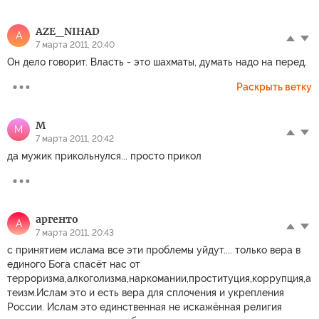
AZE_NIHAD
A
7 марта 2011, 20:40
Он дело говорит. Власть - это шахматы, думать надо на перед.
Раскрыть ветку
M
M
7 марта 2011, 20:42
да мужик прикольнулся... просто прикол
аргенто
А
7 марта 2011, 20:43
с принятием ислама все эти проблемы уйдут.... только вера в
единого Бога спасёт нас от
терроризма,алкоголизма,наркомании,проституция,коррупция,а
теизм.Ислам это и есть вера для сплочения и укрепления
России. Ислам это единственная не искажённая религия