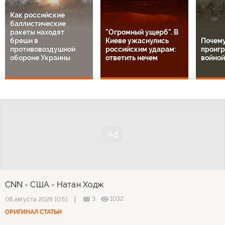
Как российские
баллистические
ракеты находят
"Огромный ущерб". В
бреши в
Киеве ужаснулись
Почем
противовоздушной
российским ударам:
проигр
обороне Украины
ответить нечем
войной
CNN
США
Натан Ходж
3
1032
08 августа 2026 10:51
ОРИГИНАЛ СТАТЬИ