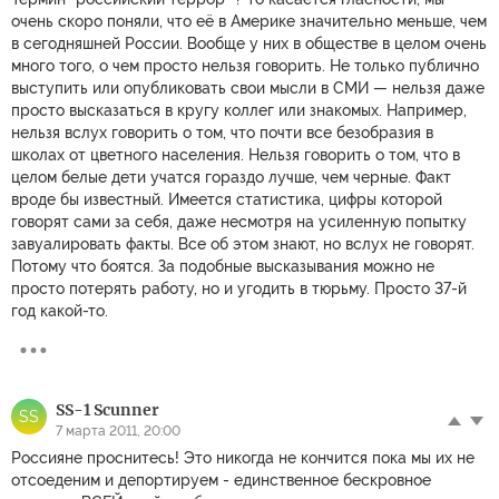
очень скоро поняли, что её в Америке значительно меньше, чем
в сегодняшней России. Вообще у них в обществе в целом очень
много того, о чем просто нельзя говорить. Не только публично
выступить или опубликовать свои мысли в СМИ — нельзя даже
просто высказаться в кругу коллег или знакомых. Например,
нельзя вслух говорить о том, что почти все безобразия в
школах от цветного населения. Нельзя говорить о том, что в
целом белые дети учатся гораздо лучше, чем черные. Факт
вроде бы известный. Имеется статистика, цифры которой
говорят сами за себя, даже несмотря на усиленную попытку
завуалировать факты. Все об этом знают, но вслух не говорят.
Потому что боятся. За подобные высказывания можно не
просто потерять работу, но и угодить в тюрьму. Просто 37-й
год какой-то.
SS-1 Scunner
SS
7 марта 2011, 20:00
Россияне проснитесь! Это никогда не кончится пока мы их не
отсоеденим и депортируем - единственное бескровное