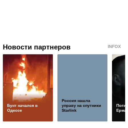
Новости партнеров
INFOX
Россия нашла
Бунт начался в
управу на спутники
Погиб
Одессе
Starlink
Ерма