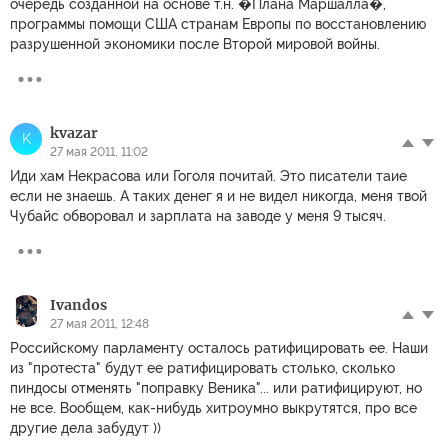
очередь созданной на основе т.н. �Плана Маршалла�,
программы помощи США странам Европы по восстановлению
разрушенной экономики после Второй мировой войны.
kvazar
K
27 мая 2011, 11:02
Иди хам Некрасова или Гоголя почитай. Это писатели таие
если не знаешь. А таких денег я и не видел никогда, меня твой
Чубайс обворовал и зарплата на заводе у меня 9 тысяч.
Ivandos
27 мая 2011, 12:48
Российскому парламенту осталось ратифицировать ее. Наши
из "протеста" будут ее ратифицировать столько, сколько
пиндосы отменять "поправку Веника"... или ратифицируют, но
не все. Вообщем, как-нибудь хитроумно выкрутятся, про все
другие дела забудут ))