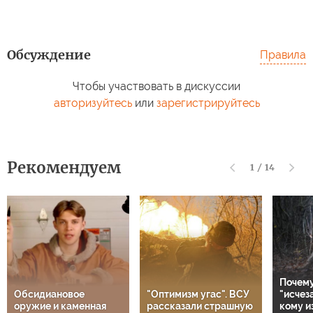
Обсуждение
Правила
Чтобы участвовать в дискуссии
авторизуйтесь
или
зарегистрируйтесь
Рекомендуем
1
/
14
Почему
Обсидиановое
"Оптимизм угас". ВСУ
"исчез
оружие и каменная
рассказали страшную
кому и