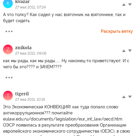
kvazar
K
27 мая 2011, 07:24
А что толку? Как сидел у нас взяточник на взяточнике, так и
будет сидеть.
Раскрыть ветку
znikola
Z
27 мая 2011, 09:06
как мы рады, как мы рады...... Ну наконец-то приветствуют. И с
чего бы это???? и ЗАЧЕМ????
tigeril
T
27 мая 2011, 10:19
Это Экономическая КОНВЕКЦИЯ! как туда попало слово
антикоррупционноя??? почитайте
eulaw.edu.ru/documents/legislation/eur_int_law/oecd.htm
ОЭСР появилась в результате преобразования Организации
европейского экономического сотрудничества (ОЕЭС), в свою