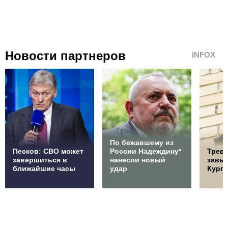
Новости партнеров
INFOX
По бежавшему из
Песков: СВО может
России Надеждину*
Трев
завершиться в
нанесли новый
завыл
ближайшие часы
удар
Курга