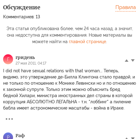
Обсуждение
Правила
Комментариев: 13
Эта статья опубликована более, чем 24 часа назад, а значит,
она недоступна для комментирования. Новые материалы вы
можете найти на
главной странице
.
гридень
Г
27 мая 2011, 04:17
I did not have sexual relations with that woman... Теперь,
видимо, это утверждение де-Билла Клинтона стало правдой, и
не только по отношению к Монике Левински но и по отношению
к законной супруге. Только этим можно объяснить бред
бедной Хилари, министра иностранных дел страны в которой
коррупция АБСОЛЮТНО ЛЕГАЛЬНА - т.н. "лоббинг" а пиление
бабла имеет астрономические масштабы - война в Ираке.
Раф
Р