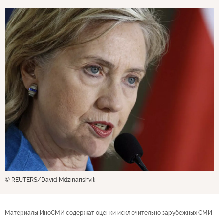
© REUTERS/David Mdzinarishvili
Материалы ИноСМИ содержат оценки исключительно зарубежных СМИ