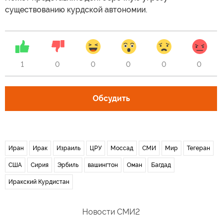
существованию курдской автономии.
1
0
0
0
0
0
Обсудить
Иран
Ирак
Израиль
ЦРУ
Моссад
СМИ
Мир
Тегеран
США
Сирия
Эрбиль
вашингтон
Оман
Багдад
Иракский Курдистан
Новости СМИ2