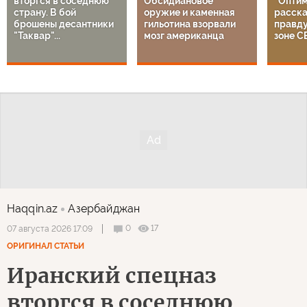
вторгся в соседнюю
Обсидиановое
"Оптим
страну. В бой
оружие и каменная
расска
брошены десантники
гильотина взорвали
правду
"Таквар"...
мозг американца
зоне С
Haqqin.az
Азербайджан
0
17
07 августа 2026 17:09
ОРИГИНАЛ СТАТЬИ
Иранский спецназ
вторгся в соседнюю