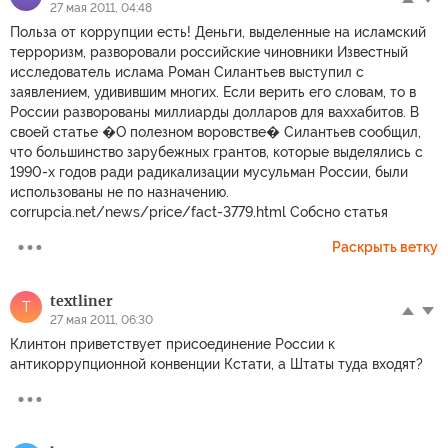
27 мая 2011, 04:48
Польза от коррупции есть! Деньги, выделенные на исламский
терроризм, разворовали российские чиновники Известный
исследователь ислама Роман Силантьев выступил с
заявлением, удивившим многих. Если верить его словам, то в
России разворованы миллиарды долларов для ваххабитов. В
своей статье �О полезном воровстве� Силантьев сообщил,
что большинство зарубежных грантов, которые выделялись с
1990-х годов ради радикализации мусульман России, были
использованы не по назначению.
corrupcia.net/news/price/fact-3779.html Собсно статья
Раскрыть ветку
textliner
T
27 мая 2011, 06:30
Клинтон приветствует присоединение России к
антикоррупционной конвенции Кстати, а Штаты туда входят?