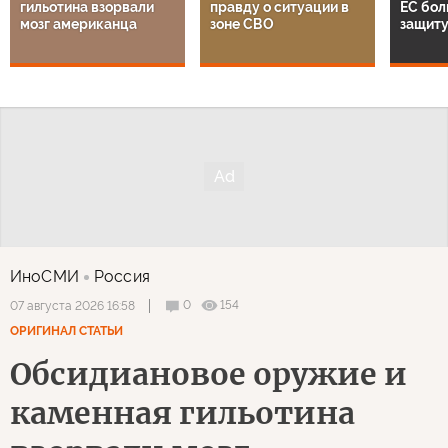
гильотина взорвали
правду о ситуации в
ЕС бол
мозг американца
зоне СВО
защиту
ИноСМИ
Россия
0
154
07 августа 2026 16:58
ОРИГИНАЛ СТАТЬИ
Обсидиановое оружие и
каменная гильотина