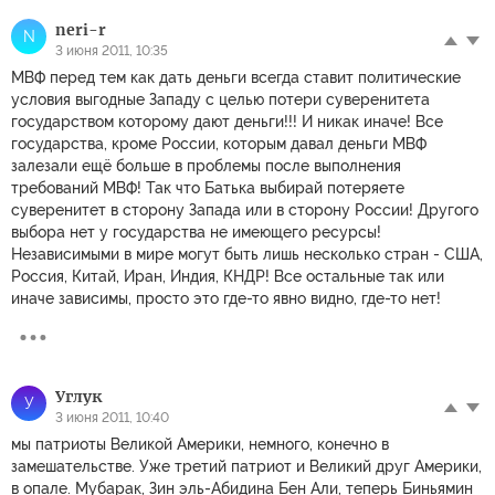
neri-r
N
3 июня 2011, 10:35
МВФ перед тем как дать деньги всегда ставит политические
условия выгодные Западу с целью потери суверенитета
государством которому дают деньги!!! И никак иначе! Все
государства, кроме России, которым давал деньги МВФ
залезали ещё больше в проблемы после выполнения
требований МВФ! Так что Батька выбирай потеряете
суверенитет в сторону Запада или в сторону России! Другого
выбора нет у государства не имеющего ресурсы!
Независимыми в мире могут быть лишь несколько стран - США,
Россия, Китай, Иран, Индия, КНДР! Все остальные так или
иначе зависимы, просто это где-то явно видно, где-то нет!
Углук
У
3 июня 2011, 10:40
мы патриоты Великой Америки, немного, конечно в
замешательстве. Уже третий патриот и Великий друг Америки,
в опале. Мубарак, Зин эль-Абидина Бен Али, теперь Биньямин