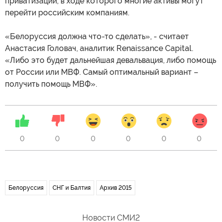
приватизации, в ходе которого многие активы могут
перейти российским компаниям.
«Белоруссия должна что-то сделать», - считает
Анастасия Головач, аналитик Renaissance Capital.
«Либо это будет дальнейшая девальвация, либо помощь
от России или МВФ. Самый оптимальный вариант –
получить помощь МВФ».
0
0
0
0
0
0
Белоруссия
СНГ и Балтия
Архив 2015
Новости СМИ2