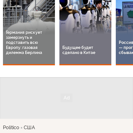
Германия рискует
замерзнуть и
подставить всю
Россия
Европу: газовая
Будущее будет
— прог
дилемма Берлина
сделано в Китае
сбыва
Politico
США