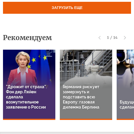
ЗАГРУЗИТЬ ЕЩЕ
Рекомендуем
1
/
14
"Дрожит от страха".
Германия рискует
Фон дер Ляйен
замерзнуть и
сделала
подставить всю
возмутительное
Европу: газовая
Будуще
заявление о России
дилемма Берлина
сделан