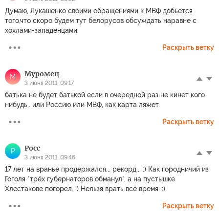
Думаю, Лукашенко своими обращениями к МВФ добьется
того,что скоро будем тут белорусов обсуждать наравне с
хохлами-западенцами.
Раскрыть ветку
Муромец
М
3 июня 2011, 09:17
батька не будет батькой если в очередной раз не кинет кого
нибудь.. или Россию или МВФ, как карта ляжет.
Раскрыть ветку
Pocc
P
3 июня 2011, 09:46
17 лет на вранье продержался... рекорд... :) Как городничий из
Гоголя "трёх губернаторов обманул", а на пустышке
Хлестакове погорел. :) Нельзя врать всё время. :)
Раскрыть ветку