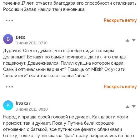
течение 17 лет, отчасти благодаря его способности сталкивать
Россию и Запад Нашли таки виновника.
Раскрыть ветку
Вик
В
3 июня 2011, 07:10
Дурачок. Он что думает, что в фон6де сидят пальцем
деланные? Вставят по самые помидоры, да так, что гланды
пощекочут. Довыеживался. Пилил сук....на котором сидел.
Самый оптимальный вариант? Помощь от МВФ? Ох уж эти
"аналитеги" если только от слова "анал".
Раскрыть ветку
kvazar
K
3 июня 2011, 08:10
Народ и правда своей головой не думает. Как власти мозги
промоют, так и думает. Пока у Путина были хорошие
отношения с батькой, все путинские фанаты облизывали
батьку, только Путин сказал "фас" сразу набросились на него.