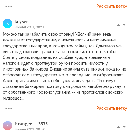
Раскрыть ветку
keyser
K
3 июня 2011, 08:41
Можно так закабалить свою страну! \Всякий заем ведь
доказывает государственную немощность и непонимание
государственных прав, а между тем займы, как Домоклов меч,
висят над головой правителя, который вместо того, чтобы
брать у своих подданных на особые нужды временным
налогом, идет с протянутой рукой просить милости у
иностранных банкиров. Внешние займы суть пиявки, пока их не
отбросят сами государства же, а последние не отбрасывают.
А все присаживают их к себе, увеличивая дань. Платимую
сказанным банкирам, поэтому они должны неизбежно рухнуть
от собственного кровоиспускания.\- из протоколов сионских
мудрецов...
Раскрыть ветку
firangee_-3575
F
3 июня 2011, 08:52