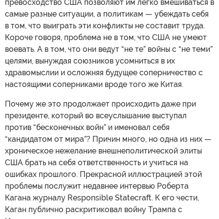
превосходство США позволяют им легко вмешиваться в
самые разные ситуации, а политикам — убеждать себя
в том, что выиграть эти конфликты не составит труда.
Короче говоря, проблема не в том, что США не умеют
воевать. А в том, что они ведут “не те” войны с “не теми”
целями, вынуждая союзников усомниться в их
здравомыслии и осложняя будущее соперничество с
настоящими соперниками вроде того же Китая.
Почему же это продолжает происходить даже при
президенте, который во всеуслышание выступал
против “бесконечных войн” и именовал себя
“кандидатом от мира”? Причин много, но одна из них —
хроническое нежелание внешнеполитической элиты
США брать на себя ответственность и учиться на
ошибках прошлого. Прекрасной иллюстрацией этой
проблемы послужит недавнее интервью Роберта
Кагана журналу Responsible Statecraft. К его чести,
Каган публично раскритиковал войну Трампа с