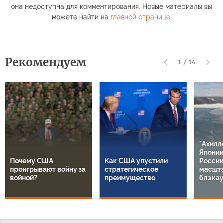
она недоступна для комментирования. Новые материалы вы
можете найти на
главной странице
.
Рекомендуем
1
/
14
"Ахилл
Японии
Почему США
Как США упустили
России
проигрывают войну за
стратегическое
масшт
войной?
преимущество
блэкау