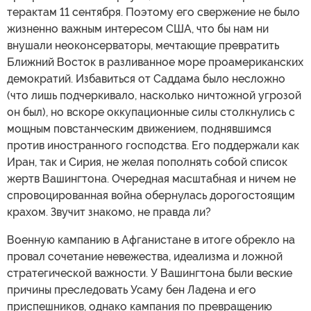
терактам 11 сентября. Поэтому его свержение не было
жизненно важным интересом США, что бы нам ни
внушали неоконсерваторы, мечтающие превратить
Ближний Восток в разливанное море проамериканских
демократий. Избавиться от Саддама было несложно
(что лишь подчеркивало, насколько ничтожной угрозой
он был), но вскоре оккупационные силы столкнулись с
мощным повстанческим движением, поднявшимся
против иностранного господства. Его поддержали как
Иран, так и Сирия, не желая пополнять собой список
жертв Вашингтона. Очередная масштабная и ничем не
спровоцированная война обернулась дорогостоящим
крахом. Звучит знакомо, не правда ли?
Военную кампанию в Афганистане в итоге обрекло на
провал сочетание невежества, идеализма и ложной
стратегической важности. У Вашингтона были веские
причины преследовать Усаму бен Ладена и его
приспешников, однако кампания по превращению