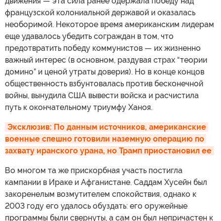
движения — эта сила ранее одержала победу над
французской колониальной державой и оказалась
необоримой. Некоторое время американским лидерам
еще удавалось убедить сограждан в том, что
предотвратить победу коммунистов — их жизненно
важный интерес (в основном, раздувая страх “теории
домино” и ценой утраты доверия). Но в конце концов
общественность взбунтовалась против бесконечной
войны, вынудила США вывести войска и расчистила
путь к окончательному триумфу Ханоя.
Эксклюзив: По данным источников, американские 
военные спешно готовили наземную операцию по 
захвату иранского урана, но Трамп приостановил ее
Во многом та же прискорбная участь постигла
кампании в Ираке и Афганистане. Саддам Хусейн был
закоренелым возмутителем спокойствия, однако к
2003 году его удалось обуздать: его оружейные
программы были свернуты, а сам он был непричастен к