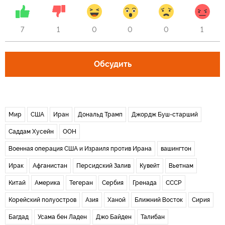
7
1
0
0
0
1
Обсудить
Мир
США
Иран
Дональд Трамп
Джордж Буш-старший
Саддам Хусейн
ООН
Военная операция США и Израиля против Ирана
вашингтон
Ирак
Афганистан
Персидский Залив
Кувейт
Вьетнам
Китай
Америка
Тегеран
Сербия
Гренада
СССР
Корейский полуостров
Азия
Ханой
Ближний Восток
Сирия
Багдад
Усама бен Ладен
Джо Байден
Талибан