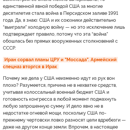
единственной явной победой США за многие
десятилетия стала война в Персидском заливе 1991
года. Да, я знаю: США и их союзники действительно
“выиграли” холодную войну — но это исключение лишь
подтверждает правило, потому что эта “война”
обошлась без прямых вооруженных столкновений с
СССР.
Иран сорвал планы ЦРУ и "Моссада". Армейский 
спецназ вторгся в Ирак
Почему же дела у США неизменно идут из рук вон
плохо? Разумеется, причина не в нехватке средств,
учитывая колоссальный военный бюджет США и
готовность конгресса в любой момент подмахнуть
любую запрошенную сумму. И дело явно не в
недостатке огневой мощи, поскольку США по-
прежнему чертовски ловко разносят цели вдребезги —
даже на другом конце земли. Впрочем, в настоящее