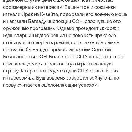
в данном случае цели США оказались полностью
соразмерны их интересам. Вашингтон и союзники
изгнали Ирак из Кувейта, подорвали его военную мощь
и навязали Багдаду инспекции ООН, свернувшие его
оружейные программы. Однако президент Джордж
Буш-старший мудро решил не покорять иракскую
столицу и не свергать режим, поскольку тем самым
превысил бы мандат, предоставленный Советом
Безопасности ООН. Более того, США после этого бы
пришлось усмирять расколотую и разгневанную
страну. Как раз потому, что цели США совпали с их
интересами, а Буш вовремя завершил войну, она по
праву считается ошеломляющим успехом.