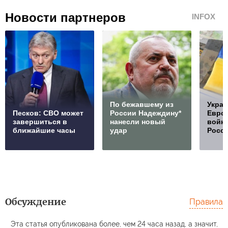
Новости партнеров
INFOX
По бежавшему из
Украи
Песков: СВО может
России Надеждину*
Европ
завершиться в
нанесли новый
войну
ближайшие часы
удар
Росс
Обсуждение
Правила
Эта статья опубликована более, чем 24 часа назад, а значит,