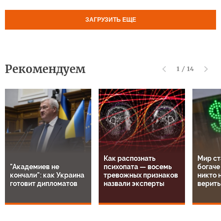
ЗАГРУЗИТЬ ЕЩЕ
Рекомендуем
1
/
14
Как распознать
Мир ст
"Академиев не
психопата — восемь
богаче
кончали": как Украина
тревожных признаков
никто н
готовит дипломатов
назвали эксперты
верить