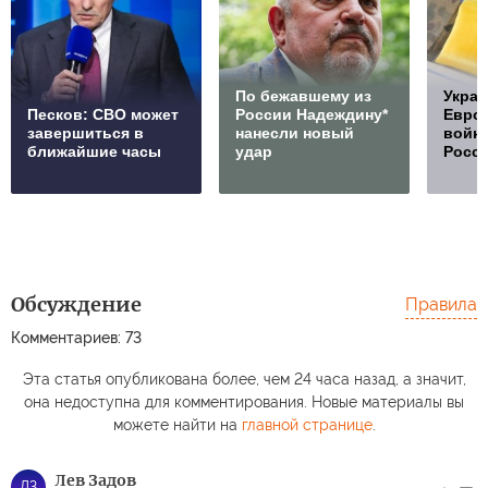
По бежавшему из
Украи
Песков: СВО может
России Надеждину*
Европ
завершиться в
нанесли новый
войну
ближайшие часы
удар
Росс
Обсуждение
Правила
Комментариев: 73
Эта статья опубликована более, чем 24 часа назад, а значит,
она недоступна для комментирования. Новые материалы вы
можете найти на
главной странице
.
Лев Задов
ЛЗ