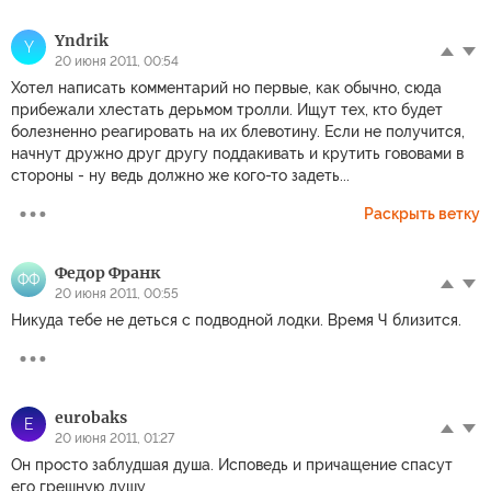
Yndrik
Y
20 июня 2011, 00:54
Хотел написать комментарий но первые, как обычно, сюда
прибежали хлестать дерьмом тролли. Ищут тех, кто будет
болезненно реагировать на их блевотину. Если не получится,
начнут дружно друг другу поддакивать и крутить гововами в
стороны - ну ведь должно же кого-то задеть...
Раскрыть ветку
Федоp Франк
ФФ
20 июня 2011, 00:55
Никуда тебе не деться с подводной лодки. Время Ч близится.
eurobaks
E
20 июня 2011, 01:27
Он просто заблудшая душа. Исповедь и причащение спасут
его грешную душу