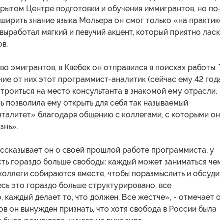
крытом Центре подготовки и обучения иммигрантов, но по
ирить знание языка Мольера он смог только «на практик
 выработал мягкий и певучий акцент, который приятно лас
ов.
во эмигрантов, в Квебек он отправился в поисках работы.
ичие от них этот программист-аналитик (сейчас ему 42 год
троиться на место консультанта в знакомой ему отрасли.
 позволила ему открыть для себя так называемый
нталитет» благодаря общению с коллегами, с которыми о
знь».
ассказывает он о своей прошлой работе программиста, у
ть гораздо больше свободы: каждый может заниматься че
 коллеги собираются вместе, чтобы поразмыслить и обсуди
есь это гораздо больше структурировано, все
 каждый делает то, что должен. Все жестче», - отмечает о
ов он вынужден признать, что хотя свобода в России была