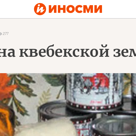
277
на квебекской зе