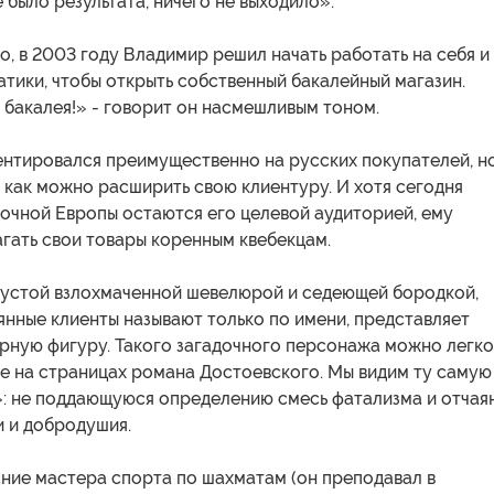
е было результата, ничего не выходило».
ло, в 2003 году Владимир решил начать работать на себя и
тики, чтобы открыть собственный бакалейный магазин.
бакалея!» - говорит он насмешливым тоном.
ентировался преимущественно на русских покупателей, н
 как можно расширить свою клиентуру. И хотя сегодня
очной Европы остаются его целевой аудиторией, ему
агать свои товары коренным квебекцам.
 густой взлохмаченной шевелюрой и седеющей бородкой,
нные клиенты называют только по имени, представляет
рную фигуру. Такого загадочного персонажа можно легко
бе на страницах романа Достоевского. Мы видим ту самую
: не поддающуюся определению смесь фатализма и отчаян
и и добродушия.
ание мастера спорта по шахматам (он преподавал в