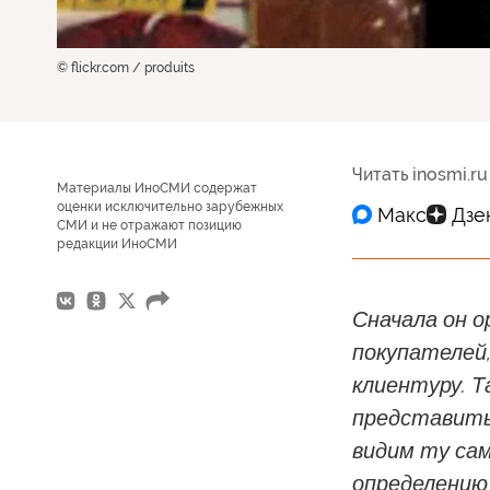
© flickr.com / produits
Читать inosmi.ru
Материалы ИноСМИ содержат
оценки исключительно зарубежных
СМИ и не отражают позицию
редакции ИноСМИ
Сначала он 
покупателей,
клиентуру. Т
представить
видим ту са
определению