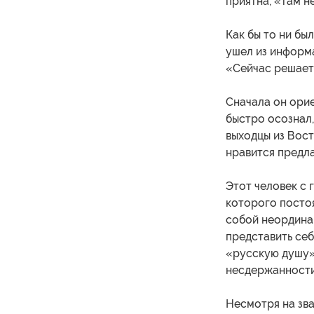
приятна, «там н
Как бы то ни бы
ушел из информа
«Сейчас решает 
Сначала он ори
быстро осознал,
выходцы из Вост
нравится предл
Этот человек с
которого постоя
собой неордина
представить се
«русскую душу»
несдержанност
Несмотря на зв