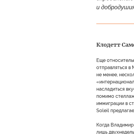
и добродушия
Клодетт Самс
Еще относитель
отправляться в 
не менее, неско
«интернационал
насладиться вку
помимо стеллаж
иммиграции в ст
Soleil предлага
Когда Владимир 
лишь двухнедель