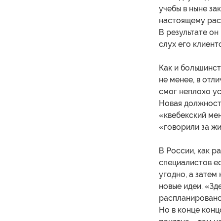
учебы в ныне за
настоящему расш
В результате он
слух его клиент
Как и большинст
не менее, в отл
смог неплохо ус
Новая должность
«квебекский ме
«говорили за жи
В России, как р
специалистов ес
угодно, а затем
новые идеи. «Зд
распланировано,
Но в конце конц