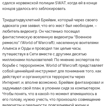
сдался норвежской полиции SWAT, когда ей в конце
концов удалось его заблокировать.
Тридцатидвухлетний Брейвик, который через своего
адвоката уже заявил, что его жест был необходим, –
любитель видеоигр. Он частенько посещал
фантастическую вселенную видеоигры “Военное
ремесло” (World of Warcraft), населенную воителями
Альянса и Орды и проводил так целые часы,
путешествуя в Сети вместе с другими десятью
миллионами пользователей. По мнению экспертов по
борьбе с терроризмом, World of Warcraft представляет
собой ценнейший инструмент для понимания того, как
действуют и организуются террористы через
Интернет, и, вполне возможно, Брейвик фантазировал и
задумывал свой план, в упоении сидя за компьютером.
Чтобы понять, что в какой–то момент втемяшилось в
его голову, нужно учесть, что произошло совмещение
видеоигры и реальности, повседневной жизни и