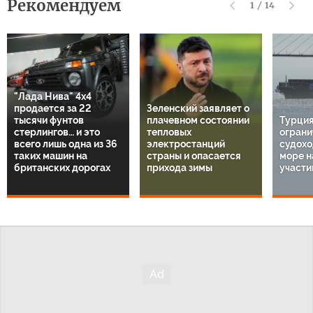
Рекомендуем
1
/
14
"Лада Нива" 4х4
продается за 22
Зеленский заявляет о
тысячи фунтов
плачевном состоянии
Турция
стерлингов… и это
тепловых
ограни
всего лишь одна из 36
электростанций
судохо
таких машин на
страны и опасается
море н
британских дорогах
прихода зимы
участи