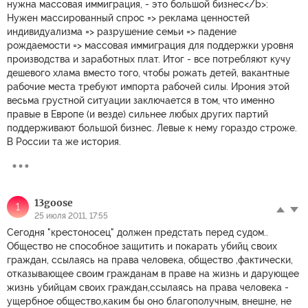
нужна массовая иммиграция, - это большой бизнес</b>:
Нужен массированный спрос => реклама ценностей
индивидуализма => разрушение семьи => падение
рождаемости => массовая иммиграция для поддержки уровня
производства и заработных плат. Итог - все потребляют кучу
дешевого хлама вместо того, чтобы рожать детей, вакантные
рабочие места требуют импорта рабочей силы. Ирония этой
весьма грустной ситуации заключается в том, что именно
правые в Европе (и везде) сильнее любых других партий
поддерживают большой бизнес. Левые к нему гораздо строже.
В России та же история.
13goose
1
25 июля 2011, 17:55
Сегодня "крестоносец" должен предстать перед судом..
Общество не способное защитить и покарать убийц своих
граждан, ссылаясь на права человека, общество ,фактически,
отказывающее своим гражданам в праве на жизнь и дарующее
жизнь убийцам своих граждан,ссылаясь на права человека -
ущербное общество,каким бы оно благополучным, внешне, не