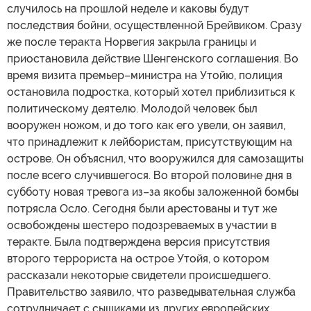
случилось на прошлой неделе и каковы будут
последствия бойни, осуществленной Брейвиком. Сразу
же после теракта Норвегия закрыла границы и
приостановила действие Шенгенского соглашения. Во
время визита премьер–министра на Утойю, полиция
остановила подростка, который хотел приблизиться к
политическому деятелю. Молодой человек был
вооружен ножом, и до того как его увели, он заявил,
что принадлежит к лейбористам, присутствующим на
острове. Он объяснил, что вооружился для самозащиты
после всего случившегося. Во второй половине дня в
субботу новая тревога из–за якобы заложенной бомбы
потрясла Осло. Сегодня были арестованы и тут же
освобождены шестеро подозреваемых в участии в
теракте. Была подтверждена версия присутствия
второго террориста на острое Утойя, о котором
рассказали некоторые свидетели происшедшего.
Правительство заявило, что разведывательная служба
сотрудничает с сыщиками из других европейских