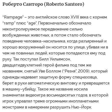
Роберто Санторо (Roberto Santoro)
“Rampage” – это английское слово XVIII века с корнем
“ramp” плюс “age”. Первоначально обозначало
неконтролируемое передвижение сильно
возбужденных животных, а потом стало обозначать
поведение человека–насильника, когда разъяренный и
хорошо вооруженный он носится по улице, убивая ни в
чем не повинных людей, которые попадаются ему под
руку. Так поступал Билл Уильямсон,
двадцатидвухлетний герой фильма под тем же
названием, снятый Уве Боллом (“Резня”, 2009), который
однажды надевает защитную форму спецназовца,
берет в руки автоматическую винтовку и превращается
в машину–убийцу. Такое же название носила
знаменитая видеоигра восьмидесятых годов, в которой
игрок управлял тремя огромными инопланетными
монстрами в намерении разрушить Нью–Йорк.