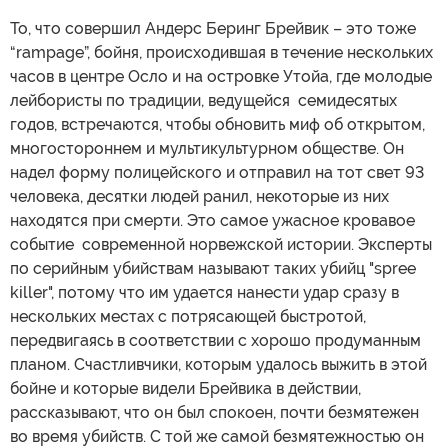
То, что совершил Андерс Беринг Брейвик – это тоже
“rampage”, бойня, происходившая в течение нескольких
часов в центре Осло и на островке Утойа, где молодые
лейбористы по традиции, ведущейся семидесятых
годов, встречаются, чтобы обновить миф об открытом,
многостороннем и мультикультурном обществе. Он
надел форму полицейского и отправил на тот свет 93
человека, десятки людей ранил, некоторые из них
находятся при смерти. Это самое ужасное кровавое
событие современной норвежской истории. Эксперты
по серийным убийствам называют таких убийц "spree
killer", потому что им удается нанести удар сразу в
нескольких местах с потрясающей быстротой,
передвигаясь в соответствии с хорошо продуманным
планом. Счастливчики, которым удалось выжить в этой
бойне и которые видели Брейвика в действии,
рассказывают, что он был спокоен, почти безмятежен
во время убийств. С той же самой безмятежностью он