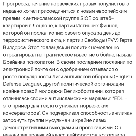
Прогресса, течение норвежских правых популистов, а
недавно хотел присоединиться к новым европейским
правым: к антиисламской группе SIOE со штаб–
квартирой в Лондоне, к партии Истинных Финнов,
которой он послал копию своего опуса за день до
террористического акта, к партии Свободы (PVV) Герта
Вилдерса. Этот голландский политик немедленно
отреагировал на трагическое известие о бойне, назвав
Брейвика психопатом. В своем последнем послании по
электронной почте он с одобрением отзывался о
росте популярности Лиги английской обороны (English
Defense League), другой политической организации
крайне правой молодежи Великобритании, которая
отличилась своими антиисламскими маршами: “EDL –
это пример для тех, кто унижает норвежских
консерваторов”. Он подчеркивал способность англичан
затронуть группы мусульман и крайне левых
демонстративными выходками и провокациями. Он
ненавидел правящий класс лейбористов, которые за