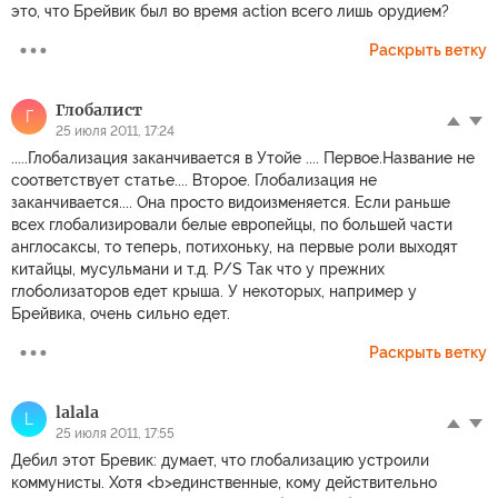
это, что Брейвик был во время action всего лишь орудием?
Раскрыть ветку
Глобалист
Г
25 июля 2011, 17:24
.....Глобализация заканчивается в Утойе .... Первое.Название не
соответствует статье.... Второе. Глобализация не
заканчивается.... Она просто видоизменяется. Если раньше
всех глобализировали белые европейцы, по большей части
англосаксы, то теперь, потихоньку, на первые роли выходят
китайцы, мусульмани и т.д. P/S Так что у прежних
глоболизаторов едет крыша. У некоторых, например у
Брейвика, очень сильно едет.
Раскрыть ветку
lalala
L
25 июля 2011, 17:55
Дебил этот Бревик: думает, что глобализацию устроили
коммунисты. Хотя <b>единственные, кому действительно