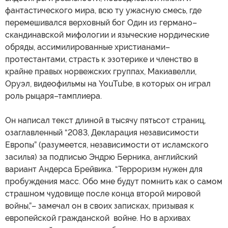
фантастического мира, всю ту ужасную смесь, где
перемешивался верховный бог Один из германо–
скандинавской мифологии и языческие нордические
обряды, ассимилированные христианами–
протестантами, страсть к эзотерике и членство в
крайне правых норвежских группах, Макиавелли,
Оруэл, видеофильмы на YouTube, в которых он играл
роль рыцаря–тамплиера.
Он написал текст длиной в тысячу пятьсот страниц,
озаглавленный “2083, Декларация независимости
Европы” (разумеется, независимости от исламского
засилья) за подписью Эндрю Берника, английский
вариант Андерса Брейвика. “Терроризм нужен для
пробуждения масс. Обо мне будут помнить как о самом
страшном чудовище после конца второй мировой
войны,”– замечал он в своих записках, призывая к
европейской гражданской войне. Но в архивах