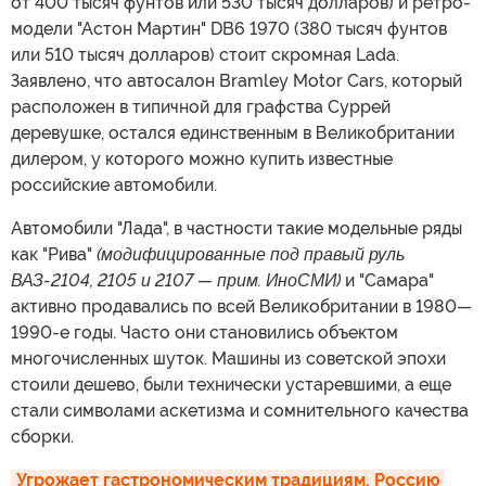
от 400 тысяч фунтов или 530 тысяч долларов) и ретро-
модели "Астон Мартин" DB6 1970 (380 тысяч фунтов
или 510 тысяч долларов) стоит скромная Lada.
Заявлено, что автосалон Bramley Motor Cars, который
расположен в типичной для графства Суррей
деревушке, остался единственным в Великобритании
дилером, у которого можно купить известные
российские автомобили.
Автомобили "Лада", в частности такие модельные ряды
как "Рива"
(модифицированные под правый руль
ВАЗ-2104, 2105 и 2107 — прим. ИноСМИ)
и "Самара"
активно продавались по всей Великобритании в 1980
—
1990-е годы. Часто они становились объектом
многочисленных шуток. Машины из советской эпохи
стоили дешево, были технически устаревшими, а еще
стали символами аскетизма и сомнительного качества
сборки.
Угрожает гастрономическим традициям. Россию 