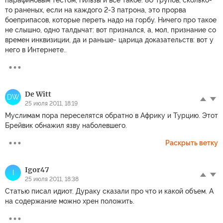
парафиновым тестом, гильзы и все такое. 80 трупов, сколько-
то раненых, если на каждого 2-3 патрона, это прорва
боеприпасов, которые переть надо на горбу. Ничего про такое
не слышно, одно талдычат: вот признался, а, мол, признание со
времен инквизиции, да и раньше- царица доказательств: вот у
него в Интернете..
De Witt
DW
25 июля 2011, 18:19
Муслимам пора переселятся обратно в Африку и Турцию. Этот
Брейвик обнажил язву наболевшего.
Раскрыть ветку
Igor47
I
25 июля 2011, 18:38
Статью писал идиот. Дураку сказали про что и какой объем. А
на содержание можно хрен положить.