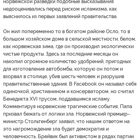
норвежской разведки подобные высказывания
недооценивались перед риском исламизма, как
выяснилось из первых заявлений правительства.
Он жил попеременно то в богатом районе Осло, то в
большом хозяйском доме в сельской местности, белом,
как норвежская зима, где он производил экологически
чистые продукты. Здесь за последние месяцы он
накопил огромное количество удобрений, пригодных
для изготовления автобомбы, которую он потом и
взорвал в столице, убив шесть человек и разрушив
правительственные здания. В Facebook он называл себя
одиночкой, христианином и консерватором, но считал
Бенедикта XVI трусом, поддавшимся исламу.
Комментируя норвежские трагические события, Папа
призвал бежать от логики зла. Норвежский премьер–
министр Стольтенберг заявил, что нашим ответом на
это нагромождение зла будет демократия и
человечность. Брейвик был активистом в рядах партии