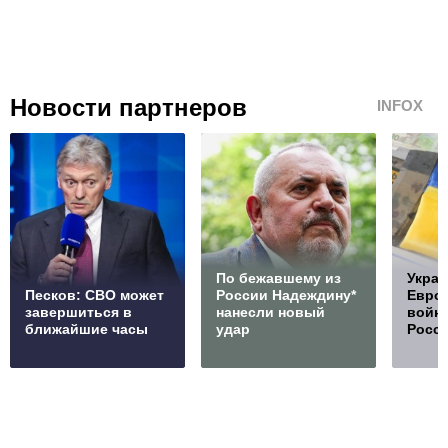
Новости партнеров
INFOX
По бежавшему из
Украи
Песков: СВО может
России Надеждину*
Европ
завершиться в
нанесли новый
войну
ближайшие часы
удар
Росс