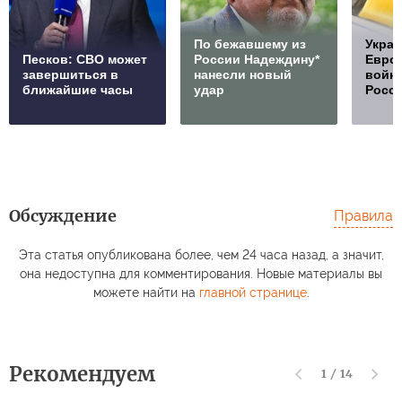
По бежавшему из
Украи
Песков: СВО может
России Надеждину*
Европ
завершиться в
нанесли новый
войну
ближайшие часы
удар
Росс
Обсуждение
Правила
Эта статья опубликована более, чем 24 часа назад, а значит,
она недоступна для комментирования. Новые материалы вы
можете найти на
главной странице
.
Рекомендуем
1
/
14