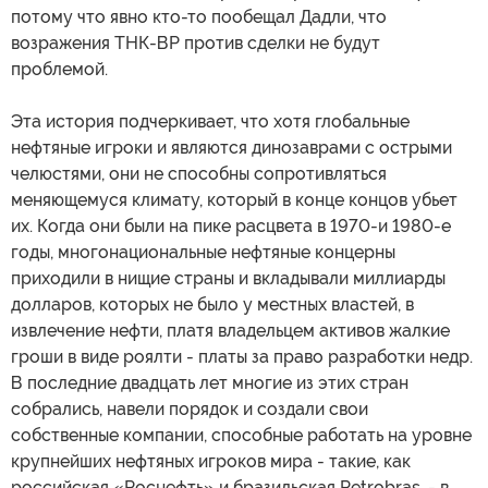
потому что явно кто-то пообещал Дадли, что
возражения ТНК-ВР против сделки не будут
проблемой.
Эта история подчеркивает, что хотя глобальные
нефтяные игроки и являются динозаврами с острыми
челюстями, они не способны сопротивляться
меняющемуся климату, который в конце концов убьет
их. Когда они были на пике расцвета в 1970-и 1980-е
годы, многонациональные нефтяные концерны
приходили в нищие страны и вкладывали миллиарды
долларов, которых не было у местных властей, в
извлечение нефти, платя владельцем активов жалкие
гроши в виде роялти - платы за право разработки недр.
В последние двадцать лет многие из этих стран
собрались, навели порядок и создали свои
собственные компании, способные работать на уровне
крупнейших нефтяных игроков мира - такие, как
российская «Роснефть» и бразильская Petrobras, - в