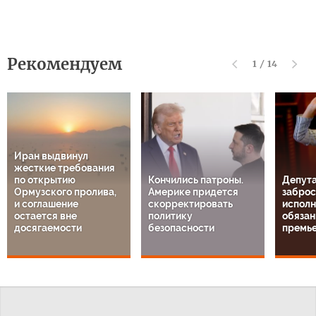
Рекомендуем
1
/
14
Иран выдвинул
жесткие требования
по открытию
Кончились патроны.
Депута
Ормузского пролива,
Америке придется
заброс
и соглашение
скорректировать
испол
остается вне
политику
обязан
досягаемости
безопасности
премь