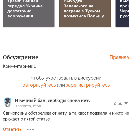
Трамп: Байден
Выходка
выст
передал Украине
Зеленского на
проц
достаточно
встрече с Туском
Черн
вооружения
возмутила Польшу
русск
Обсуждение
Правила
Комментариев: 1
Чтобы участвовать в дискуссии
авторизуйтесь
или
зарегистрируйтесь
И вечный бан, свободы слова нет.
2
9 августа, 15:58
Свинопсины обстреливают нату, а та хвост поджала и никто не
хрюкает о пятой статье.
Ответить