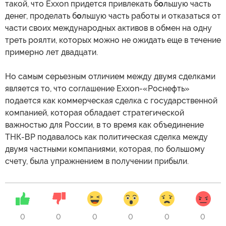
такой, что Exxon придется привлекать б
о
льшую часть
денег, проделать б
о
льшую часть работы и отказаться от
части своих международных активов в обмен на одну
треть роялти, которых можно не ожидать еще в течение
примерно лет двадцати.
Но самым серьезным отличием между двумя сделками
является то, что соглашение Exxon-«Роснефть»
подается как коммерческая сделка с государственной
компанией, которая обладает стратегической
важностью для России, в то время как объединение
ТНК-ВР подавалось как политическая сделка между
двумя частными компаниями, которая, по большому
счету, была упражнением в получении прибыли.
0
0
0
0
0
0