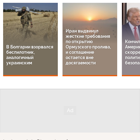
Иран выдвинул
жесткие требования
по открытию
Кончил
В Болгарии взорвался
Ормузского пролива,
Америк
беспилотник,
и соглашение
скорре
аналогичный
остается вне
полити
украинским
досягаемости
безопа