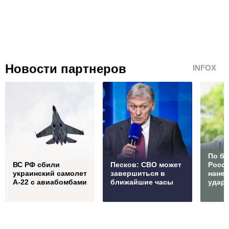
Новости партнеров
INFOX
По б
ВС РФ сбили
Песков: СВО может
Росс
украинский самолет
завершиться в
нане
А-22 с авиабомбами
ближайшие часы
удар