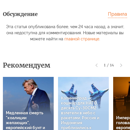
Обсуждение
Правила
Эта статья опубликована более, чем 24 часа назад, а значит,
она недоступна для комментирования. Новые материалы вы
можете найти на
главной странице
.
Рекомендуем
1
/
14
Калининград —
кошмар для НАТО,
десять Су-30СМ2
Медленная смерть
взлетели в небо с
"коалиции
ракетами, Россия и
Импери
желающих",
Индонезия
головам
европейский бунт и
приблизились к
европе