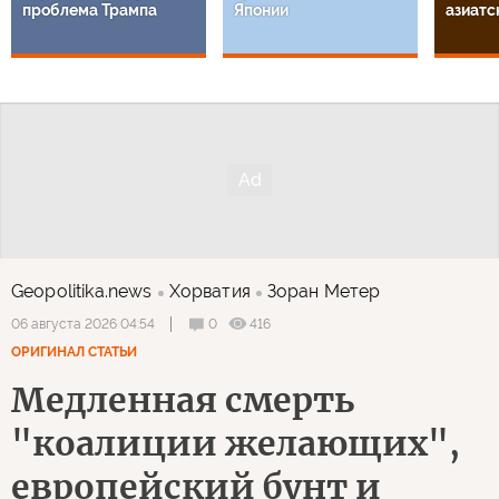
проблема Трампа
Японии
азиатс
Geopolitika.news
Хорватия
Зоран Метер
0
416
06 августа 2026 04:54
ОРИГИНАЛ СТАТЬИ
Медленная смерть
"коалиции желающих",
европейский бунт и