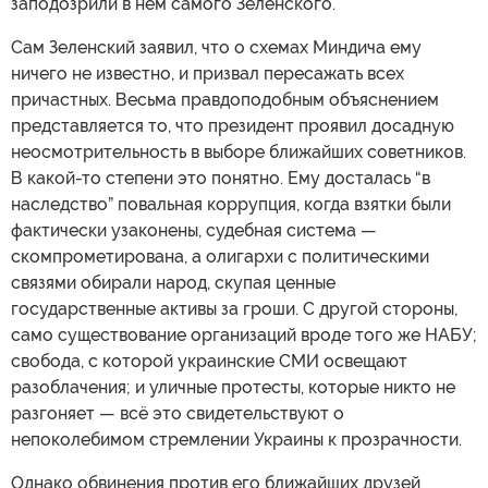
заподозрили в нем самого Зеленского.
Сам Зеленский заявил, что о схемах Миндича ему
ничего не известно, и призвал пересажать всех
причастных. Весьма правдоподобным объяснением
представляется то, что президент проявил досадную
неосмотрительность в выборе ближайших советников.
В какой-то степени это понятно. Ему досталась “в
наследство” повальная коррупция, когда взятки были
фактически узаконены, судебная система —
скомпрометирована, а олигархи с политическими
связями обирали народ, скупая ценные
государственные активы за гроши. С другой стороны,
само существование организаций вроде того же НАБУ;
свобода, с которой украинские СМИ освещают
разоблачения; и уличные протесты, которые никто не
разгоняет — всё это свидетельствуют о
непоколебимом стремлении Украины к прозрачности.
Однако обвинения против его ближайших друзей