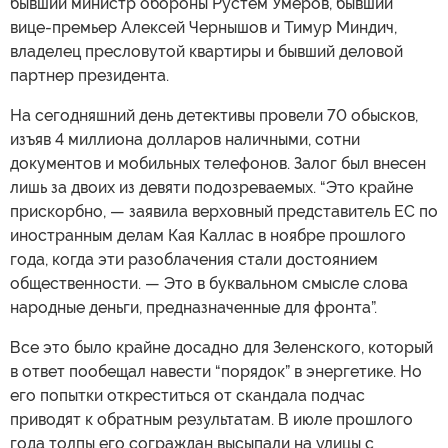
бывший министр обороны Рустем Умеров, бывший
вице-премьер Алексей Чернышов и Тимур Миндич,
владелец пресловутой квартиры и бывший деловой
партнер президента.
На сегодняшний день детективы провели 70 обысков,
изъяв 4 миллиона долларов наличными, сотни
документов и мобильных телефонов. Залог был внесен
лишь за двоих из девяти подозреваемых. “Это крайне
прискорбно, — заявила верховный представитель ЕС по
иностранным делам Кая Каллас в ноябре прошлого
года, когда эти разоблачения стали достоянием
общественности. — Это в буквальном смысле слова
народные деньги, предназначенные для фронта”.
Все это было крайне досадно для Зеленского, который
в ответ пообещал навести “порядок” в энергетике. Но
его попытки откреститься от скандала подчас
приводят к обратным результатам. В июле прошлого
года толпы его сограждан высыпали на улицы с