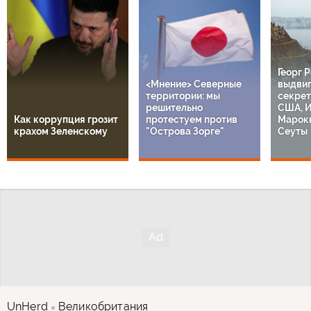
Георг 
<Мнение> Северные
выдвиг
территории: мы
секрет
решительно
США, И
Как коррупция грозит
протестуем против
Марокк
крахом Зеленскому
"Острова Зорге"
Сеуты
UnHerd
Великобритания