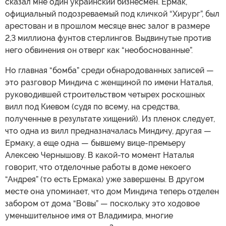
сказал мне один украинский бизнесмен. Ермак,
официальный подозреваемый под кличкой “Хирург”, был
арестован и в прошлом месяце внес залог в размере
2,3 миллиона фунтов стерлингов. Выдвинутые против
него обвинения он отверг как “необоснованные”.
Но главная “бомба” среди обнародованных записей —
это разговор Миндича с женщиной по имени Наталья,
руководившей строительством четырех роскошных
вилл под Киевом (судя по всему, на средства,
полученные в результате хищений). Из пленок следует,
что одна из вилл предназначалась Миндичу, другая —
Ермаку, а еще одна — бывшему вице-премьеру
Алексею Чернышову. В какой-то момент Наталья
говорит, что отделочные работы в доме некоего
“Андрея” (то есть Ермака) уже завершены. В другом
месте она упоминает, что дом Миндича теперь отделен
забором от дома “Вовы” — поскольку это ходовое
уменьшительное имя от Владимира, многие