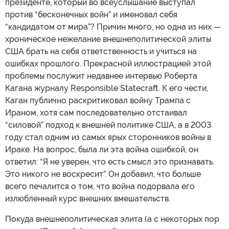
президенте, который во всеуслышание выступал
против “бесконечных войн” и именовал себя
“кандидатом от мира”? Причин много, но одна из них —
хроническое нежелание внешнеполитической элиты
США брать на себя ответственность и учиться на
ошибках прошлого. Прекрасной иллюстрацией этой
проблемы послужит недавнее интервью Роберта
Кагана журналу Responsible Statecraft. К его чести,
Каган публично раскритиковал войну Трампа с
Ираном, хотя сам последовательно отстаивал
“силовой” подход к внешней политике США, а в 2003
году стал одним из самых ярых сторонников войны в
Ираке. На вопрос, была ли эта война ошибкой, он
ответил: “Я не уверен, что есть смысл это признавать.
Это никого не воскресит”. Он добавил, что больше
всего печалится о том, что война подорвала его
излюбленный курс внешних вмешательств.
Покуда внешнеполитическая элита (а с некоторых пор