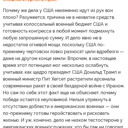
Почему же дела у США неизменно идут из рук вон
плохо? Разумеется, причина не в нехватке средств,
учитывая колоссальный военный бюджет США и
готовность конгресса в любой момент подмахнуть
любую запрошенную сумму. И дело явно не в
недостатке огневой мощи, поскольку США по-
прежнему чертовски ловко разносят цели вдребезги —
даже на другом конце земли. Впрочем, в настоящее
время этот потенциал мог несколько ослабнуть,
учитывая, как щедро президент США Дональд Трамп и
военный министр Пит Хегсет растратили арсеналы
современных ракет в своей бездарной войне с Ираном.
Но сам по себе этот факт еще не объясняет, почему
победа остается неуловимой. Нельзя упрекнуть в
отсутствии доблести и американских военных — они
по-прежнему готовы геройствовать и рисковать
жизнью. И уж, конечно, дело не низком тестостероне у
американских военнослужащих, что бы там ни говорил