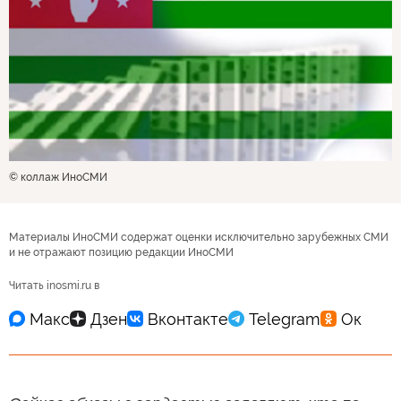
© коллаж ИноСМИ
Материалы ИноСМИ содержат оценки исключительно зарубежных СМИ
и не отражают позицию редакции ИноСМИ
Читать inosmi.ru в