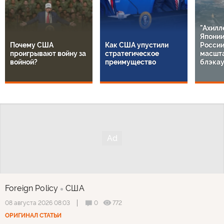
"Ахилл
Японии
Почему США
Как США упустили
России
проигрывают войну за
стратегическое
масшт
войной?
преимущество
блэкау
Foreign Policy
США
0
772
08 августа 2026 08:03
ОРИГИНАЛ СТАТЬИ