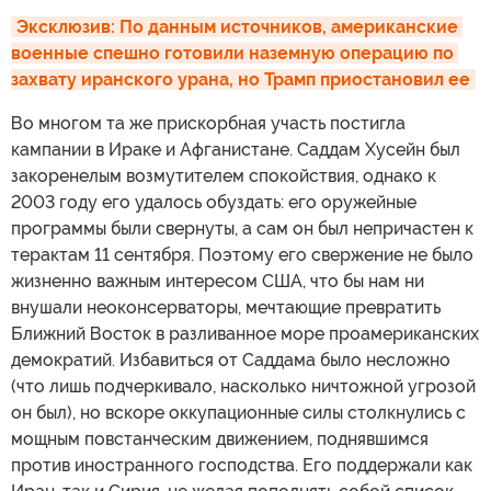
Эксклюзив: По данным источников, американские 
военные спешно готовили наземную операцию по 
захвату иранского урана, но Трамп приостановил ее
Во многом та же прискорбная участь постигла
кампании в Ираке и Афганистане. Саддам Хусейн был
закоренелым возмутителем спокойствия, однако к
2003 году его удалось обуздать: его оружейные
программы были свернуты, а сам он был непричастен к
терактам 11 сентября. Поэтому его свержение не было
жизненно важным интересом США, что бы нам ни
внушали неоконсерваторы, мечтающие превратить
Ближний Восток в разливанное море проамериканских
демократий. Избавиться от Саддама было несложно
(что лишь подчеркивало, насколько ничтожной угрозой
он был), но вскоре оккупационные силы столкнулись с
мощным повстанческим движением, поднявшимся
против иностранного господства. Его поддержали как