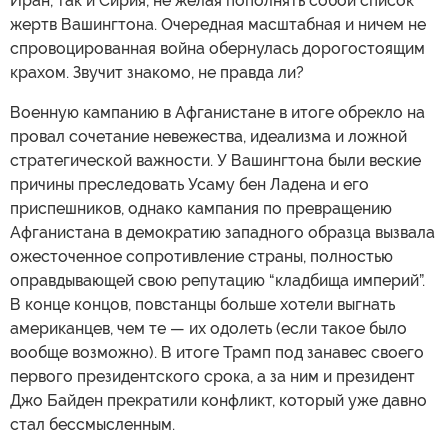
Иран, так и Сирия, не желая пополнять собой список
жертв Вашингтона. Очередная масштабная и ничем не
спровоцированная война обернулась дорогостоящим
крахом. Звучит знакомо, не правда ли?
Военную кампанию в Афганистане в итоге обрекло на
провал сочетание невежества, идеализма и ложной
стратегической важности. У Вашингтона были веские
причины преследовать Усаму бен Ладена и его
приспешников, однако кампания по превращению
Афганистана в демократию западного образца вызвала
ожесточенное сопротивление страны, полностью
оправдывающей свою репутацию “кладбища империй”.
В конце концов, повстанцы больше хотели выгнать
американцев, чем те — их одолеть (если такое было
вообще возможно). В итоге Трамп под занавес своего
первого президентского срока, а за ним и президент
Джо Байден прекратили конфликт, который уже давно
стал бессмысленным.