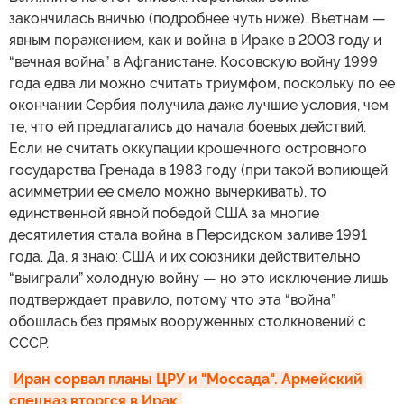
закончилась вничью (подробнее чуть ниже). Вьетнам —
явным поражением, как и война в Ираке в 2003 году и
“вечная война” в Афганистане. Косовскую войну 1999
года едва ли можно считать триумфом, поскольку по ее
окончании Сербия получила даже лучшие условия, чем
те, что ей предлагались до начала боевых действий.
Если не считать оккупации крошечного островного
государства Гренада в 1983 году (при такой вопиющей
асимметрии ее смело можно вычеркивать), то
единственной явной победой США за многие
десятилетия стала война в Персидском заливе 1991
года. Да, я знаю: США и их союзники действительно
“выиграли” холодную войну — но это исключение лишь
подтверждает правило, потому что эта “война”
обошлась без прямых вооруженных столкновений с
СССР.
Иран сорвал планы ЦРУ и "Моссада". Армейский 
спецназ вторгся в Ирак