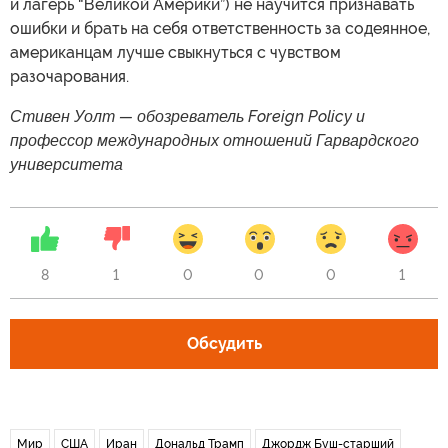
и лагерь “Великой Америки”) не научится признавать
ошибки и брать на себя ответственность за содеянное,
американцам лучше свыкнуться с чувством
разочарования.
Стивен Уолт — обозреватель Foreign Policy и
профессор международных отношений Гарвардского
университета
8
1
0
0
0
1
Обсудить
Мир
США
Иран
Дональд Трамп
Джордж Буш-старший