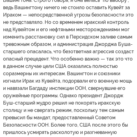
Вашингтона. Строго говоря, и она велась “по выбору”,
ведь Вашингтону ничего не стоило оставить Кувейт за
Ираком — непосредственной угрозы безопасности это
не представляло. Но со временем иракский контроль
над Кувейтом и его нефтяными месторождениями мог
изменить расстановку сил в Персидском заливе самым
тревожным образом, и администрация Джорджа Буша-
старшего опасалась, что безответная агрессия создаст
опасный прецедент. Что особенно важно — так это что
в данном случае цели США оказались полностью
соразмерны их интересам. Вашингтон и союзники
изгнали Ирак из Кувейта, подорвали его военную мощь
и навязали Багдаду инспекции ООН, свернувшие его
оружейные программы. Однако президент Джордж
Буш-старший мудро решил не покорять иракскую
столицу и не свергать режим, поскольку тем самым
превысил бы мандат, предоставленный Советом
Безопасности ООН. Более того, США после этого бы
пришлось усмирять расколотую и разгневанную